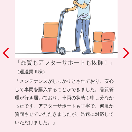
」
「品質もアフターサポートも抜群！」
「
た
（運送業 K様）
（物
スを
「メンテナンスがしっかりとされており、安心
納車
して車両を購入することができました。品質管
「特
グに
理が行き届いており、車両の状態も申し分なか
が、
ったです。アフターサポートも丁寧で、何度か
期も
質問させていただきましたが、迅速に対応して
も親
いただけました。」