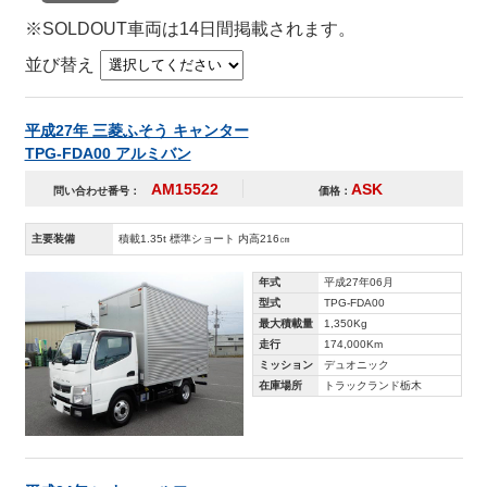
※SOLDOUT車両は14日間掲載されます。
並び替え
平成27年 三菱ふそう キャンター
TPG-FDA00 アルミバン
AM15522
ASK
問い合わせ番号：
価格：
主要装備
積載1.35t 標準ショート 内高216㎝
年式
平成27年06月
型式
TPG-FDA00
最大積載量
1,350Kg
走行
174,000Km
ミッション
デュオニック
在庫場所
トラックランド栃木