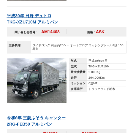
平成30年 日野 デュトロ
TKG-XZU710M アルミバン
AM14468
ASK
問い合わせ番号：
価格：
主要装備
ワイドロング 荷台高206cm オートフロア ラッシングレール2段 150
馬力
年式
平成30年04月
型式
TKG-XZU710M
最大積載量
2,000Kg
走行
264,000Km
ミッション
6速MT
在庫場所
トラックランド栃木
令和6年 三菱ふそう キャンター
2RG-FEB50 アルミバン