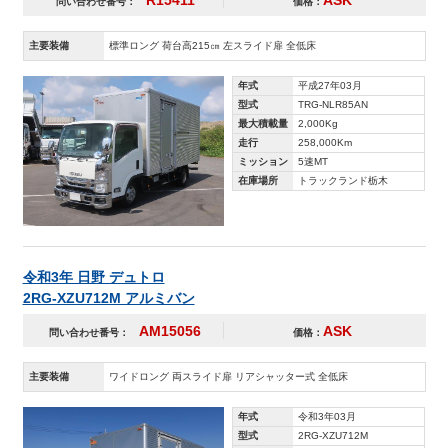
問い合わせ番号：
価格：
主要装備
標準ロング 荷台高215㎝ 左スライド扉 全低床
年式
平成27年03月
型式
TRG-NLR85AN
最大積載量
2,000Kg
走行
258,000Km
ミッション
5速MT
在庫場所
トラックランド栃木
令和3年 日野 デュトロ
2RG-XZU712M アルミバン
AM15056
ASK
問い合わせ番号：
価格：
主要装備
ワイドロング 両スライド扉 リアシャッター式 全低床
年式
令和3年03月
型式
2RG-XZU712M