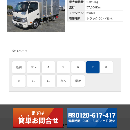
最大積載量
2,950Kg
走行
57,000Km
ミッション
6速MT
在庫場所
トラックランド栃木
全14ページ
最初
前へ
4
5
6
7
8
9
10
11
次へ
最後
ご購入までの流れ