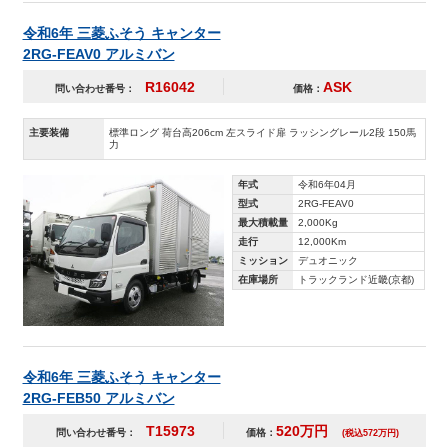
令和6年 三菱ふそう キャンター
2RG-FEAV0 アルミバン
R16042
ASK
問い合わせ番号：
価格：
主要装備
標準ロング 荷台高206cm 左スライド扉 ラッシングレール2段 150馬
力
年式
令和6年04月
型式
2RG-FEAV0
最大積載量
2,000Kg
走行
12,000Km
ミッション
デュオニック
在庫場所
トラックランド近畿(京都)
令和6年 三菱ふそう キャンター
2RG-FEB50 アルミバン
T15973
520万円
問い合わせ番号：
価格：
(税込572万円)