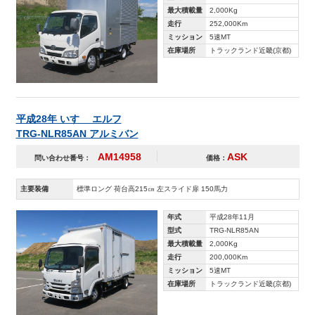
最大積載量
2,000Kg
走行
252,000Km
ミッション
5速MT
在庫場所
トラックランド近畿(京都)
平成28年 いすゞ エルフ
TRG-NLR85AN アルミバン
AM14958
ASK
問い合わせ番号：
価格：
主要装備
標準ロング 荷台高215㎝ 左スライド扉 150馬力
年式
平成28年11月
型式
TRG-NLR85AN
最大積載量
2,000Kg
走行
200,000Km
ミッション
5速MT
在庫場所
トラックランド近畿(京都)