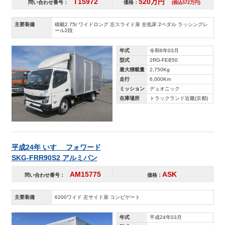
T15972
520万円
問い合わせ番号：
価格：
(税込572万円)
主要装備
積載2.75t ワイドロング 左スライド扉 全低床 2ペダル ラッシングレ
ール2段
年式
令和6年03月
型式
2RG-FEB50
最大積載量
2,750Kg
走行
6,000Km
ミッション
デュオニック
在庫場所
トラックランド近畿(京都)
平成24年 いすゞ フォワード
SKG-FRR90S2 アルミバン
AM15775
ASK
問い合わせ番号：
価格：
主要装備
6200ワイド 左サイド扉 コンビゲート
年式
平成24年03月