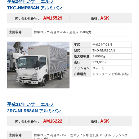
平成24年 いすゞ エルフ
TKG-NMR85AN アルミバン
AM15529
ASK
問い合わせ番号：
価格：
主要装備
標準ロング 荷台高204㎝ 全低床 150馬力
年式
平成24年08月
型式
TKG-NMR85AN
最大積載量
3,000Kg
走行
273,000Km
ミッション
スムーサー
在庫場所
トラックランド近畿(京都)
平成31年 いすゞ エルフ
2RG-NLR88AN アルミバン
AM16222
ASK
問い合わせ番号：
価格：
主要装備
標準ロング 荷台高215cm 左スライド扉 全低床 2ペダル ラッシング
レール2段