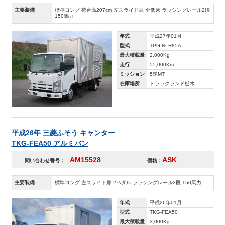
主要装備
標準ロング 荷台高207cm 左スライド扉 全低床 ラッシングレール2段
150馬力
年式
平成27年01月
型式
TPG-NLR85A
最大積載量
2,000Kg
走行
55,000Km
ミッション
5速MT
在庫場所
トラックランド栃木
平成26年 三菱ふそう キャンター
TKG-FEA50 アルミバン
AM15528
ASK
問い合わせ番号：
価格：
主要装備
標準ロング 左スライド扉 2ペダル ラッシングレール2段 150馬力
年式
平成26年01月
型式
TKG-FEA50
最大積載量
3,000Kg