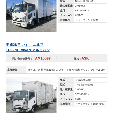
型式
SKG-FRR90S2
最大積載量
2,950Kg
走行
483,000Km
ミッション
6速MT
在庫場所
トラックランド栃木
平成28年 いすゞ エルフ
TRG-NLR85AN アルミバン
AM15597
ASK
問い合わせ番号：
価格：
主要装備
標準ロング 荷台高215㎝ 左スライド扉 全低床 ラッシングレール2段
年式
平成28年03月
型式
TRG-NLR85AN
最大積載量
2,000Kg
走行
367,000Km
ミッション
5速MT
在庫場所
トラックランド近畿(京都)