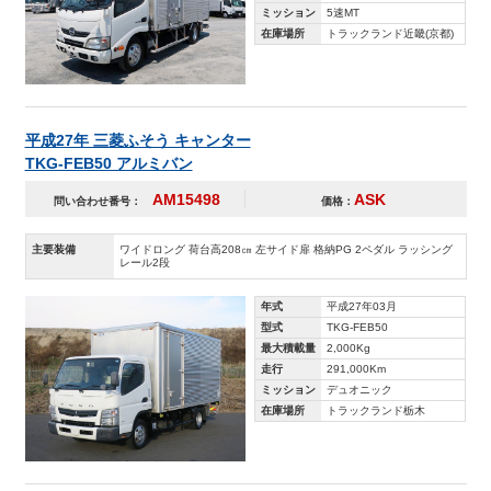
ミッション
5速MT
在庫場所
トラックランド近畿(京都)
平成27年 三菱ふそう キャンター
TKG-FEB50 アルミバン
AM15498
ASK
問い合わせ番号：
価格：
主要装備
ワイドロング 荷台高208㎝ 左サイド扉 格納PG 2ペダル ラッシング
レール2段
年式
平成27年03月
型式
TKG-FEB50
最大積載量
2,000Kg
走行
291,000Km
ミッション
デュオニック
在庫場所
トラックランド栃木