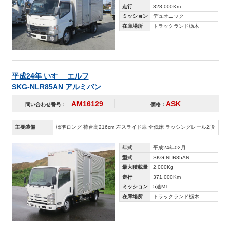
走行
328,000Km
ミッション
デュオニック
在庫場所
トラックランド栃木
平成24年 いすゞ エルフ
SKG-NLR85AN アルミバン
AM16129
ASK
問い合わせ番号：
価格：
主要装備
標準ロング 荷台高216cm 左スライド扉 全低床 ラッシングレール2段
年式
平成24年02月
型式
SKG-NLR85AN
最大積載量
2,000Kg
走行
371,000Km
ミッション
5速MT
在庫場所
トラックランド栃木