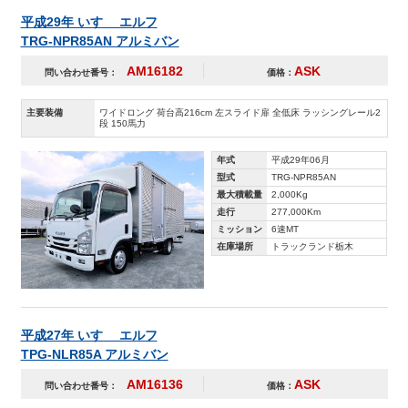
平成29年 いすゞ エルフ
TRG-NPR85AN アルミバン
AM16182
ASK
問い合わせ番号：
価格：
主要装備
ワイドロング 荷台高216cm 左スライド扉 全低床 ラッシングレール2
段 150馬力
年式
平成29年06月
型式
TRG-NPR85AN
最大積載量
2,000Kg
走行
277,000Km
ミッション
6速MT
在庫場所
トラックランド栃木
平成27年 いすゞ エルフ
TPG-NLR85A アルミバン
AM16136
ASK
問い合わせ番号：
価格：