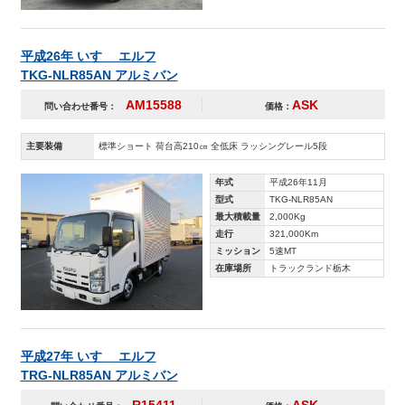
平成26年 いすゞ エルフ
TKG-NLR85AN アルミバン
AM15588
ASK
問い合わせ番号：
価格：
主要装備
標準ショート 荷台高210㎝ 全低床 ラッシングレール5段
年式
平成26年11月
型式
TKG-NLR85AN
最大積載量
2,000Kg
走行
321,000Km
ミッション
5速MT
在庫場所
トラックランド栃木
平成27年 いすゞ エルフ
TRG-NLR85AN アルミバン
R15411
ASK