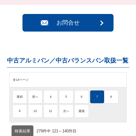
お問合せ
中古アルミバン／中古バランスバン取扱一覧
全14ページ
最初
前へ
4
5
6
7
8
9
10
11
次へ
最後
検索結果
279件中 121～140件目