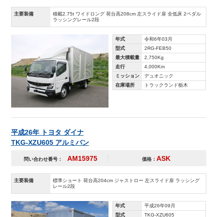
主要装備
積載2.75t ワイドロング 荷台高208cm 左スライド扉 全低床 2ペダル
ラッシングレール2段
年式
令和6年03月
型式
2RG-FEB50
最大積載量
2,750Kg
走行
4,000Km
ミッション
デュオニック
在庫場所
トラックランド栃木
平成26年 トヨタ ダイナ
TKG-XZU605 アルミバン
AM15975
ASK
問い合わせ番号：
価格：
主要装備
標準ショート 荷台高204cm ジャストロー 左スライド扉 ラッシング
レール2段
年式
平成26年09月
型式
TKG-XZU605