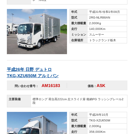
年式
平成31年/令和1年09月
型式
2RG-NLR88AN
最大積載量
2,000Kg
走行
140,000Km
ミッション
スムーサー
在庫場所
トラックランド栃木
平成26年 日野 デュトロ
TKG-XZU650M アルミバン
AM16183
ASK
問い合わせ番号：
価格：
主要装備
標準ロング 荷台高222cm 左スライド扉 格納PG ラッシングレール2
段
年式
平成26年10月
型式
TKG-XZU650M
最大積載量
2,000Kg
走行
358,000Km