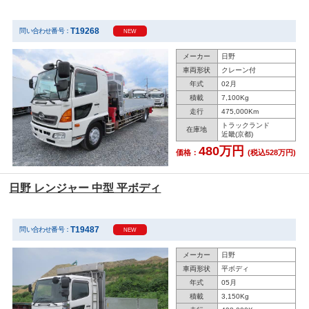
T19268
問い合わせ番号：
NEW
メーカー
日野
車両形状
クレーン付
年式
02月
積載
7,100Kg
走行
475,000Km
トラックランド
在庫地
近畿(京都)
480万円
価格：
(税込528万円)
日野 レンジャー 中型 平ボディ
T19487
問い合わせ番号：
NEW
メーカー
日野
車両形状
平ボディ
年式
05月
積載
3,150Kg