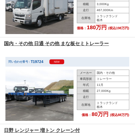
積載
3,000Kg
走行
467,000Km
トラックランド
在庫地
栃木
180万円
価格：
(税込198万円)
国内・その他 日通 その他 まな板セミトレーラー
T19724
問い合わせ番号：
NEW
メーカー
国内・その他
車両形状
トレーラー
年式
11月
積載
27,000Kg
走行
トラックランド
在庫地
栃木
80万円
価格：
(税込88万円)
日野 レンジャー 増トン クレーン付