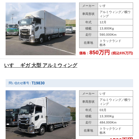
メーカー
いすゞ
アルミウィング／幌ウ
車両形状
ィング
年式
12月
積載
13,800Kg
走行
590,000Km
トラックランド
在庫地
栃木
850万円
価格：
(税込935万円)
いすゞ ギガ 大型 アルミウィング
T19830
問い合わせ番号：
メーカー
いすゞ
アルミウィング／幌ウ
車両形状
ィング
年式
03月
積載
13,300Kg
走行
484,000Km
トラックランド
在庫地
栃木