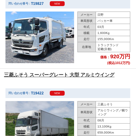
T19827
問い合わせ番号：
NEW
メーカー
日野
車両形状
パッカー車
年式
03月
積載
1,600Kg
走行
155,000Km
トラックランド
在庫地
近畿(京都)
920万円
価格：
(税込1012万円)
三菱ふそう スーパーグレート 大型 アルミウイング
T19422
問い合わせ番号：
NEW
メーカー
三菱ふそう
アルミウィング／幌ウ
車両形状
ィング
年式
08月
積載
13,100Kg
走行
659,000Km