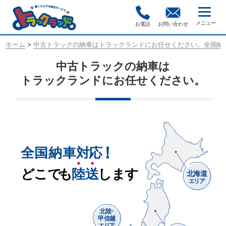
お電話
お問い合わせ
ホーム
>
中古トラックの納車はトラックランドにお任せください。全国納
中古トラックの納車は
トラックランドにお任せください。
！
全国納車対
応
どこで
も
陸
送
します
北海道
エリア
北
陸
・
甲信越
エリア