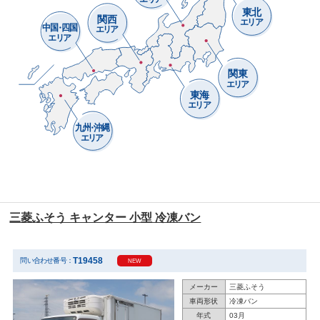
東北
関西
エリア
中
国
四国
・
エリア
エリア
関東
エリア
東海
エリア
九
州
沖縄
・
エリア
三菱ふそう キャンター 小型 冷凍バン
T19458
問い合わせ番号：
NEW
メーカー
三菱ふそう
車両形状
冷凍バン
年式
03月