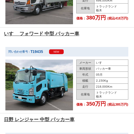
走行
498,000Km
トラックランド
在庫地
栃木
380万円
価格：
(税込418万円)
いすゞ フォワード 中型 パッカー車
T19435
問い合わせ番号：
NEW
メーカー
いすゞ
車両形状
パッカー車
年式
05月
積載
2,150Kg
走行
218,000Km
トラックランド
在庫地
栃木
350万円
価格：
(税込385万円)
日野 レンジャー 中型 パッカー車