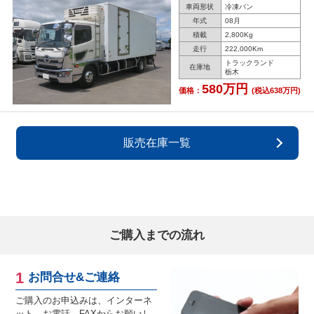
車両形状
冷凍バン
年式
08月
積載
2,800Kg
走行
222,000Km
トラックランド
在庫地
栃木
580万円
価格：
(税込638万円)
販売在庫一覧
ご購入までの流れ
お問合せ&ご連絡
ご購入のお申込みは、インターネ
ット、お電話、FAXからお願いし