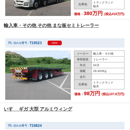
トラックランド
在庫地
栃木
380万円
価格：
(税込418万円)
輸入車・その他 その他 まな板セミトレーラー
T19523
問い合わせ番号：
NEW
メーカー
輸入車・その他
車両形状
トレーラー
年式
04月
積載
28,400Kg
走行
トラックランド
在庫地
栃木
98万円
価格：
(税込107.8万円)
いすゞ ギガ 大型 アルミウィング
T19824
問い合わせ番号：