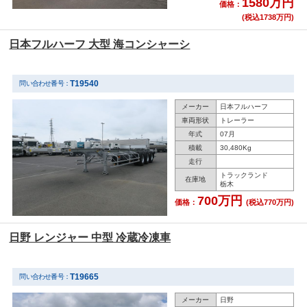
1580万円
価格：
(税込1738万円)
日本フルハーフ 大型 海コンシャーシ
T19540
問い合わせ番号：
メーカー
日本フルハーフ
車両形状
トレーラー
年式
07月
積載
30,480Kg
走行
トラックランド
在庫地
栃木
700万円
価格：
(税込770万円)
日野 レンジャー 中型 冷蔵冷凍車
T19665
問い合わせ番号：
メーカー
日野