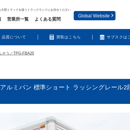
な大型トラックを扱うトラックランドにお任せください
Global Website
報
営業所一覧
よくある質問
品質について
買取はこちら
サブスクは
そう／TPG-FBA20
2tアルミバン 標準ショート ラッシングレール2段