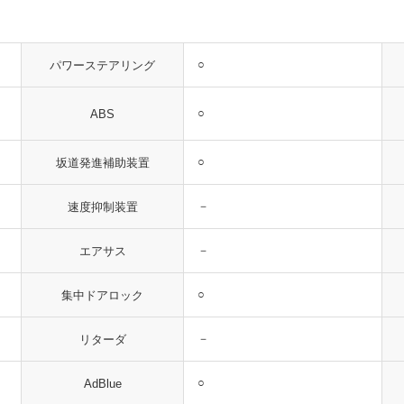
○
パワーステアリング
○
ABS
○
坂道発進補助装置
－
速度抑制装置
－
エアサス
○
集中ドアロック
－
リターダ
○
AdBlue