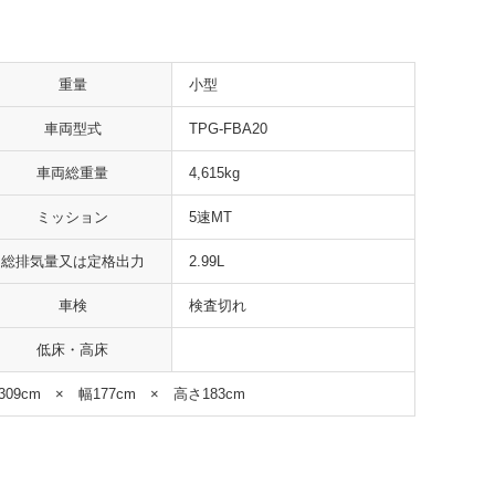
重量
小型
車両型式
TPG-FBA20
車両総重量
4,615kg
ミッション
5速MT
総排気量又は定格出力
2.99L
車検
検査切れ
低床・高床
309cm × 幅177cm × 高さ183cm