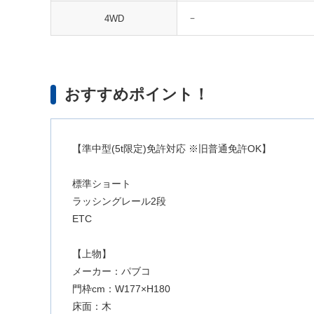
－
4WD
おすすめポイント！
【準中型(5t限定)免許対応 ※旧普通免許OK】
標準ショート
ラッシングレール2段
ETC
【上物】
メーカー：パブコ
門枠cm：W177×H180
床面：木