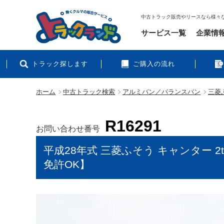
中古トラック販売やリースなら様々
サービス一覧
企業情
トラック探します
ご購入の流れ
ホーム
中古トラック検索
アルミバン／バランスバン
三菱ふ
R16291
お問い合わせ番号
平成28年式 三菱ふそう キャンター 
免許OK】