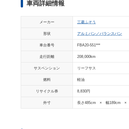
車両詳細情報
メーカー
三菱ふそう
形状
アルミバン／バランスバン
車台番号
FBA20-551***
走行距離
208,000km
サスペンション
リーフサス
燃料
軽油
リサイクル券
8,830円
外寸
長さ485cm × 幅189cm ×