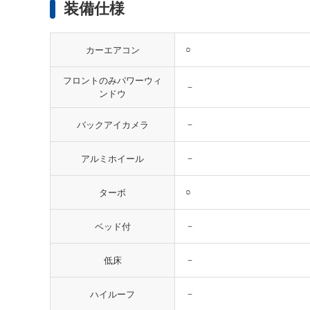
装備仕様
○
カーエアコン
フロントのみパワーウィ
－
ンドウ
－
バックアイカメラ
－
アルミホイール
○
ターボ
－
ベッド付
－
低床
－
ハイルーフ