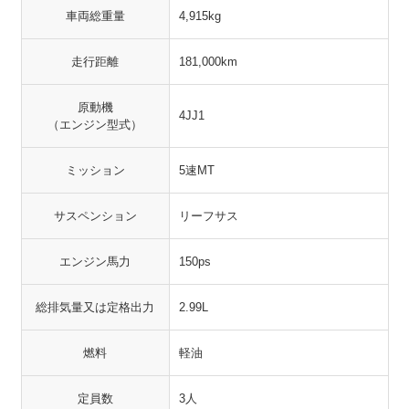
車両総重量
4,915kg
走行距離
181,000km
原動機
4JJ1
（エンジン型式）
ミッション
5速MT
サスペンション
リーフサス
エンジン馬力
150ps
総排気量又は定格出力
2.99L
燃料
軽油
定員数
3人