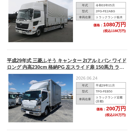
年式
令和03年05月
型式
2PG-FE2ABG
車両在庫
トラックランド栃木
1080万円
価格：
(税込1188万円)
平成29年式 三菱ふそう キャンター 2tアルミバン ワイド
ロング 内高230cm 格納PG 左スライド扉 150馬力 ラッ
シングレール2段 ★R8年11月迄車検付き★
2026.06.24
年式
平成29年11月
型式
TPG-FEB50
トラックランド近畿
車両在庫
(京都)
200万円
価格：
(税込220万円)