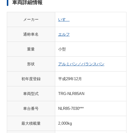
車両詳細情報
メーカー
いすゞ
通称車名
エルフ
重量
小型
形状
アルミバン／バランスバン
初年度登録
平成29年12月
車両型式
TRG-NLR85AN
車台番号
NLR85-7030***
最大積載量
2,000kg