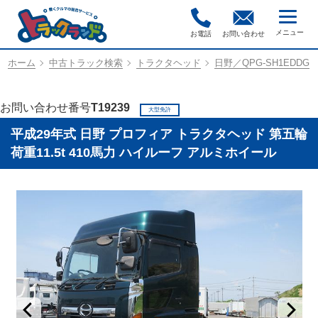
お電話
お問い合わせ
ホーム
中古トラック検索
トラクタヘッド
日野／QPG-SH1EDDG
お問い合わせ番号
T19239
大型免許
平成29年式 日野 プロフィア トラクタヘッド 第五輪
荷重11.5t 410馬力 ハイルーフ アルミホイール