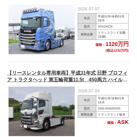
ール
2026.07.07
平成31年/令和01年
年式
08月
型式
A4X2ACG
トラックランド近畿
車両在庫
(京都)
1120万円
価格：
(税込1232万円)
【リースレンタル専用車両】平成31年式 日野 プロフィ
ア トラクタヘッド 第五輪荷重11.5t 450馬力 ハイルー
フ リターダ アルミホイール ★R9年5月まで車検付★
2026.07.04
平成31年/令和01年
年式
04月
型式
2DG-SH1EEGG
車両在庫
トラックランド栃木
ASK
価格：