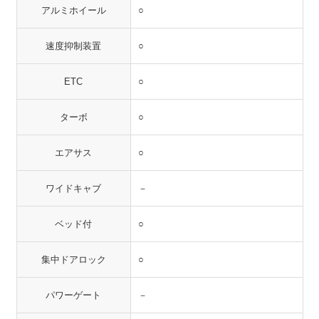
アルミホイール
○
速度抑制装置
○
ETC
○
ターボ
○
エアサス
○
ワイドキャブ
－
ベッド付
○
集中ドアロック
○
パワーゲート
－