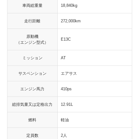
車両総重量
18,840kg
走行距離
272,000km
原動機
E13C
（エンジン型式）
ミッション
AT
サスペンション
エアサス
エンジン馬力
410ps
総排気量又は定格出力
12.91L
燃料
軽油
定員数
2人