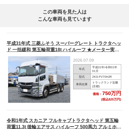
この車両を見た人は
こんな車両も見ています
平成31年式 三菱ふそう スーパーグレート トラクタヘッ
ド 一括緩和 第五輪荷重18t ハイルーフ ★メーター実走
行約48万km /R9年2月迄車検付★
2026.07.09
平成31年/令和01年
年式
01月
型式
2KG-FV70HJR
トラックランド近畿
車両在庫
(京都)
750万円
価格：
(税込825万円)
令和1年式 スカニア フルキャブトラクタヘッド 第五輪
荷重11.3t 後輪エアサス ハイルーフ 500馬力 アルミホイ