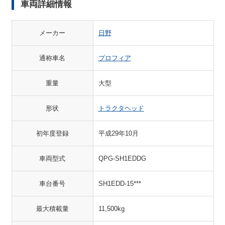
車両詳細情報
メーカー
日野
通称車名
プロフィア
重量
大型
形状
トラクタヘッド
初年度登録
平成29年10月
車両型式
QPG-SH1EDDG
車台番号
SH1EDD-15***
最大積載量
11,500kg