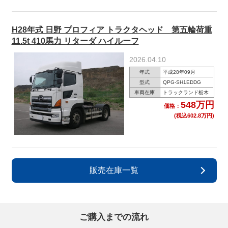
H28年式 日野 プロフィア トラクタヘッド 第五輪荷重
11.5t 410馬力 リターダ ハイルーフ
2026.04.10
年式
平成28年09月
型式
QPG-SH1EDDG
車両在庫
トラックランド栃木
548万円
価格：
(税込602.8万円)
販売在庫一覧
ご購入までの流れ