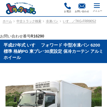
お電話
お問い合わせ
ホーム
中古トラック検索
冷凍バン
いすゞ／TKG-FRR90S2
お問い合わせ番号
R16290
平成27年式 いすゞ フォワード 中型冷凍バン 6200
標準 格納PG 東プレｰ30度設定 保冷カーテン アルミ
ホイール