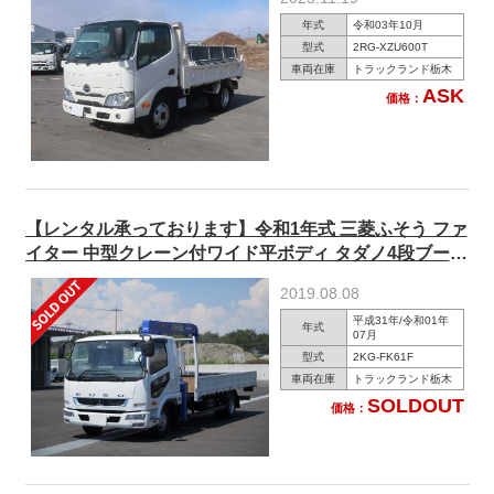
年式
令和03年10月
型式
2RG-XZU600T
車両在庫
トラックランド栃木
ASK
価格：
【レンタル承っております】令和1年式 三菱ふそう ファ
イター 中型クレーン付ワイド平ボディ タダノ4段ブーム
240馬力 フックイン・ラジコン付
2019.08.08
平成31年/令和01年
年式
07月
型式
2KG-FK61F
車両在庫
トラックランド栃木
SOLDOUT
価格：