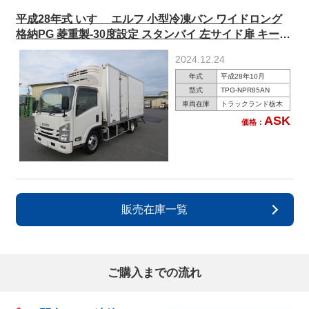
平成28年式 いすゞ エルフ 小型冷凍バン ワイドロング
格納PG 菱重製-30度設定 スタンバイ 左サイド扉 キース
トン 150馬力 【準中型免許対応 ※5t限定を除く】
2024.12.24
年式
平成28年10月
型式
TPG-NPR85AN
車両在庫
トラックランド栃木
ASK
価格：
販売在庫一覧
ご購入までの流れ