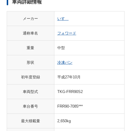
車両詳細情報
メーカー
いすゞ
通称車名
フォワード
重量
中型
形状
冷凍バン
初年度登録
平成27年10月
車両型式
TKG-FRR90S2
車台番号
FRR90-7085***
最大積載量
2,650kg