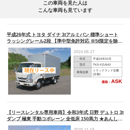
この車両を見た人は
こんな車両も見ています
平成26年式 トヨタ ダイナ 3tアルミバン 標準ショート
ラッシングレール2段 【準中型免許対応 ※5t限定を除
く】
2024.06.27
年式
平成26年03月
型式
TKG-XZU640
トラックランド近畿
車両在庫
(京都)
ASK
価格：
【リースレンタル専用車両】令和3年式 日野 デュトロ 3t
ダンプ 極東 手動コボレーン 全低床 150馬力 ★あんしん
車検パック施工済み！★
2025.11.19