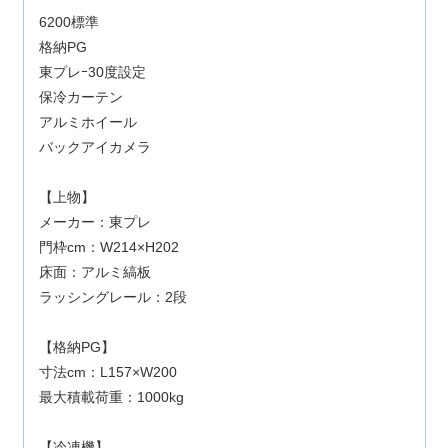
6200標準
格納PG
東プレｰ30度設定
保冷カーテン
アルミホイール
バックアイカメラ
【上物】
メーカー：東プレ
門枠cm：W214×H202
床面：アルミ縞板
ラッシングレール：2段
【格納PG】
寸法cm：L157×W200
最大積載荷重：1000kg
【冷凍機】