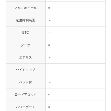
アルミホイール
○
速度抑制装置
－
ETC
－
ターボ
○
エアサス
－
ワイドキャブ
－
ベッド付
－
集中ドアロック
○
パワーゲート
○