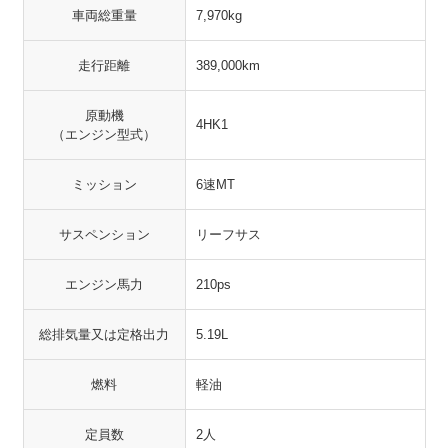
車両総重量
7,970kg
走行距離
389,000km
原動機
4HK1
（エンジン型式）
ミッション
6速MT
サスペンション
リーフサス
エンジン馬力
210ps
総排気量又は定格出力
5.19L
燃料
軽油
定員数
2人