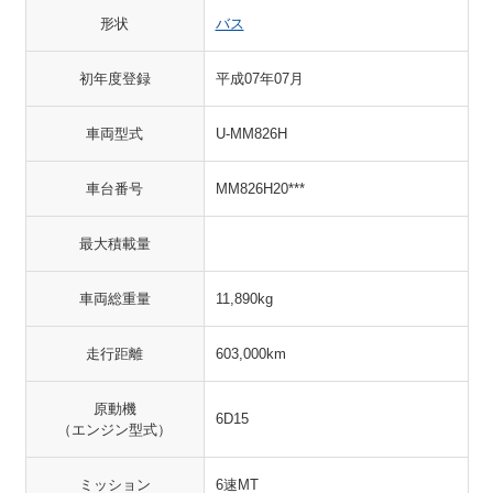
形状
バス
初年度登録
平成07年07月
車両型式
U-MM826H
車台番号
MM826H20***
最大積載量
車両総重量
11,890kg
走行距離
603,000km
原動機
6D15
（エンジン型式）
ミッション
6速MT