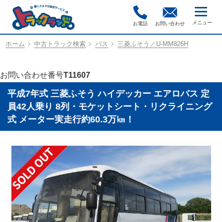
お電話
お問い合わせ
ホーム
中古トラック検索
バス
三菱ふそう／U-MM826H
お問い合わせ番号
T11607
平成7年式 三菱ふそう ハイデッカー エアロバス 定
員42人乗り 8列・モケットシート・リクライニング
式 メーター実走行約60.3万㎞！