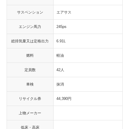
サスペンション
エアサス
エンジン馬力
245ps
総排気量又は定格出力
6.91L
燃料
軽油
定員数
42人
車検
抹消
リサイクル券
44,390円
上物メーカー
低床・高床