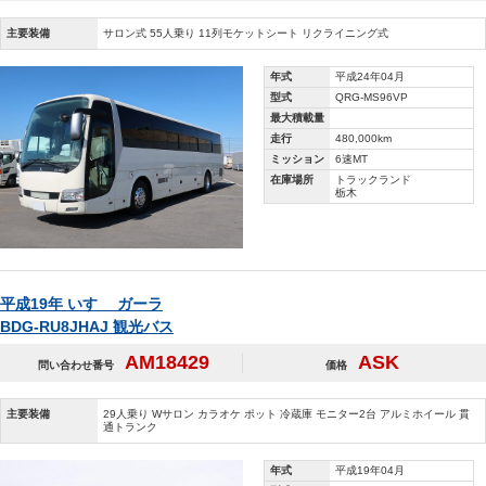
主要装備
サロン式 55人乗り 11列モケットシート リクライニング式
年式
平成24年04月
型式
QRG-MS96VP
最大積載量
走行
480,000km
ミッション
6速MT
在庫場所
トラックランド
栃木
平成19年 いすゞ ガーラ
BDG-RU8JHAJ 観光バス
AM18429
ASK
問い合わせ番号
価格
主要装備
29人乗り Wサロン カラオケ ポット 冷蔵庫 モニター2台 アルミホイール 貫
通トランク
年式
平成19年04月