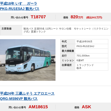
平成18年 いすゞ ガーラ
PKG-RU1ESAJ 観光バス
T18707
820
問い合わせ番号
価格
万円
(税込902万円)
主要装備
観光バス 定員55名 11列シート サロン仕様 モケットシート（リクライニン
グ式）貫通トランク
年式
平成18年09月
型式
PKG-RU1ESAJ
最大積載量
走行
701,000km
ミッション
6速MT
在庫場所
トラックランド
栃木
平成24年 三菱ふそう エアロエース
QRG-MS96VP 観光バス
AM18615
ASK
問い合わせ番号
価格