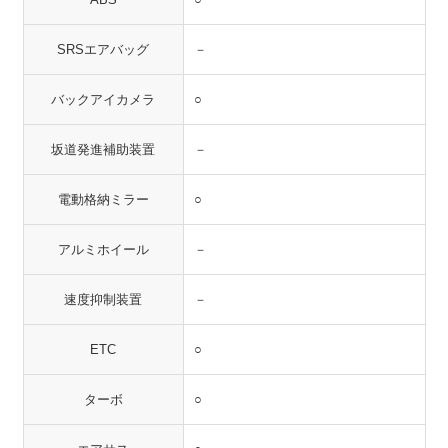
SRSエアバッグ
－
バックアイカメラ
○
坂道発進補助装置
－
電動格納ミラー
○
アルミホイール
－
速度抑制装置
－
ETC
○
ターボ
○