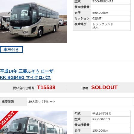
型式
BDG-RU8JHAJ
最大積載量
走行
599,000km
ミッション
6速MT
在庫場所
トラックランド
栃木
車検付き
平成14年 三菱ふそう ローザ
KK-BG64EG マイクロバス
T15538
SOLDOUT
問い合わせ番号
価格
主要装備
29人乗り 7列シート
年式
平成14年03月
型式
KK-BG64EG
最大積載量
走行
150,000km