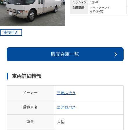
ミッション
5速MT
在庫場所
トラックランド
近畿(京都)
車検付き
販売在庫一覧
車両詳細情報
メーカー
三菱ふそう
通称車名
エアロバス
重量
大型