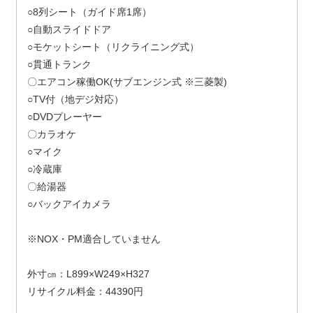
○8列シート（ガイド席1席）
○自動スライドドア
○モケットシート（リクライニング式）
○貫通トランク
〇エアコン稼働OK(サブエンジン式 ※三菱製)
○TV付（地デジ対応）
○DVDプレーヤー
〇カラオケ
○マイク
○冷蔵庫
〇給湯器
○バックアイカメラ
※NOX・PM適合していません
外寸㎝：L899×W249×H327
リサイクル料金：44390円