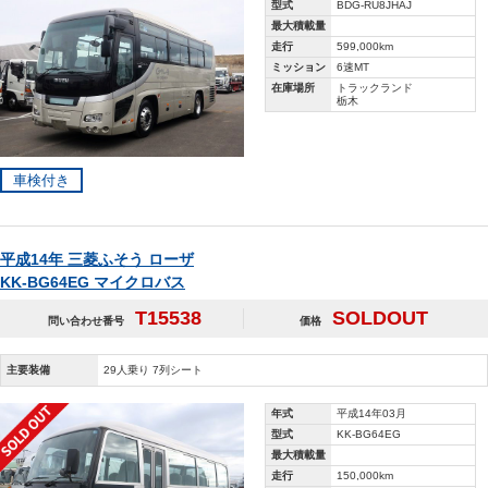
型式
BDG-RU8JHAJ
最大積載量
走行
599,000km
ミッション
6速MT
在庫場所
トラックランド
栃木
車検付き
平成14年 三菱ふそう ローザ
KK-BG64EG マイクロバス
T15538
SOLDOUT
問い合わせ番号
価格
主要装備
29人乗り 7列シート
年式
平成14年03月
型式
KK-BG64EG
最大積載量
走行
150,000km