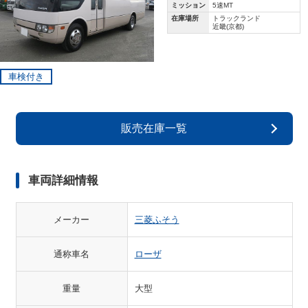
ミッション
5速MT
在庫場所
トラックランド
近畿(京都)
車検付き
販売在庫一覧
車両詳細情報
メーカー
三菱ふそう
通称車名
ローザ
重量
大型