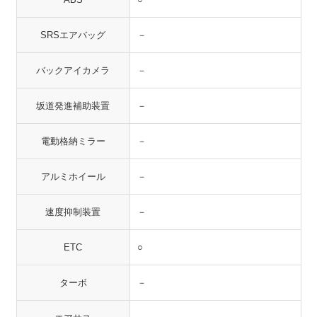
SRSエアバッグ
－
バックアイカメラ
－
坂道発進補助装置
－
電動格納ミラー
－
アルミホイール
－
速度抑制装置
－
ETC
○
ターボ
－