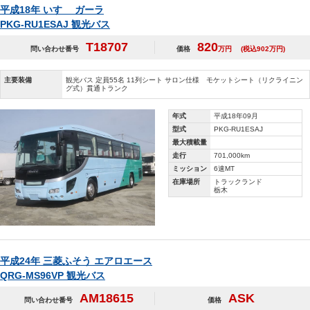
平成18年 いすゞ ガーラ
PKG-RU1ESAJ 観光バス
T18707
820
問い合わせ番号
価格
万円
(税込902万円)
主要装備
観光バス 定員55名 11列シート サロン仕様 モケットシート（リクライニン
グ式）貫通トランク
年式
平成18年09月
型式
PKG-RU1ESAJ
最大積載量
走行
701,000km
ミッション
6速MT
在庫場所
トラックランド
栃木
平成24年 三菱ふそう エアロエース
QRG-MS96VP 観光バス
AM18615
ASK
問い合わせ番号
価格