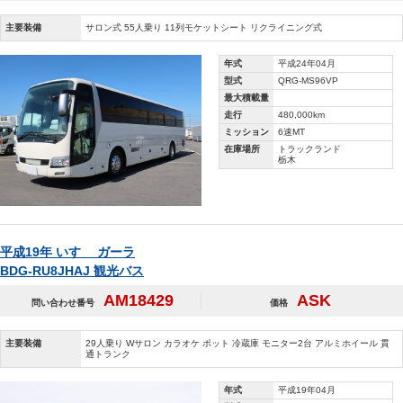
主要装備
サロン式 55人乗り 11列モケットシート リクライニング式
年式
平成24年04月
型式
QRG-MS96VP
最大積載量
走行
480,000km
ミッション
6速MT
在庫場所
トラックランド
栃木
平成19年 いすゞ ガーラ
BDG-RU8JHAJ 観光バス
AM18429
ASK
問い合わせ番号
価格
主要装備
29人乗り Wサロン カラオケ ポット 冷蔵庫 モニター2台 アルミホイール 貫
通トランク
年式
平成19年04月