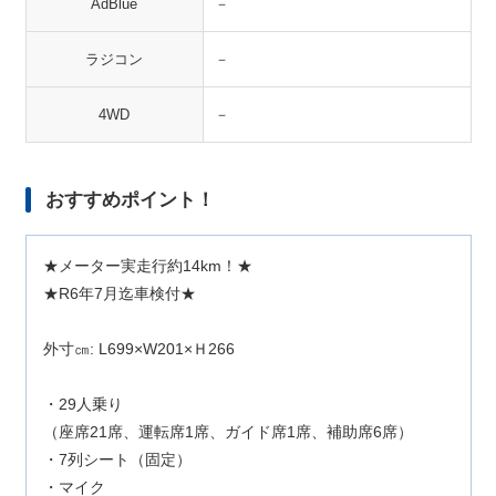
AdBlue
－
ラジコン
－
4WD
－
おすすめポイント！
★メーター実走行約14km！★
★R6年7月迄車検付★
外寸㎝: L699×W201×Ｈ266
・29人乗り
（座席21席、運転席1席、ガイド席1席、補助席6席）
・7列シート（固定）
・マイク