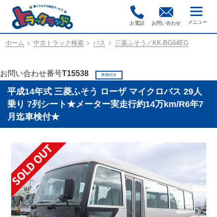
お電話
お問い合わせ
ホーム
中古トラック検索
バス
三菱ふそう／KK-BG64EG
お問い合わせ番号
T15538
車検付き
平成14年式 三菱ふそう ローザ マイクロバス 29人
乗り 7列シート★メーター実走行約14万km/R6年7
月迄車検付★