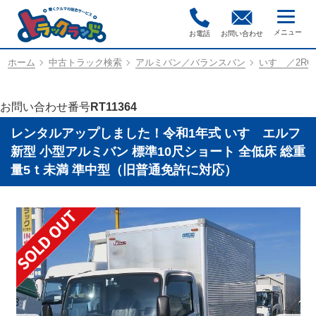
お電話
お問い合わせ
ホーム
中古トラック検索
アルミバン／バランスバン
いすゞ／2RG-
お問い合わせ番号
RT11364
レンタルアップしました！令和1年式 いすゞエルフ
新型 小型アルミバン 標準10尺ショート 全低床 総重
量5ｔ未満 準中型（旧普通免許に対応）