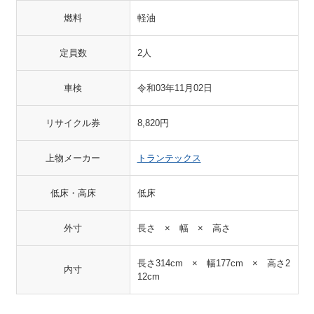
燃料
軽油
定員数
2人
車検
令和03年11月02日
リサイクル券
8,820円
上物メーカー
トランテックス
低床・高床
低床
外寸
長さ × 幅 × 高さ
長さ314cm × 幅177cm × 高さ2
内寸
12cm