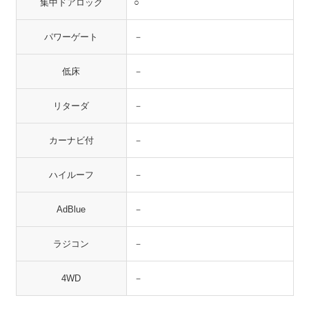
集中ドアロック
○
パワーゲート
－
低床
－
リターダ
－
カーナビ付
－
ハイルーフ
－
AdBlue
－
ラジコン
－
4WD
－