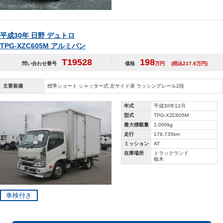
平成30年 日野 デュトロ
TPG-XZC605M アルミバン
T19528
198
問い合わせ番号
価格
万円
(税込217.8万円)
主要装備
標準ショート シャッター式 左サイド扉 ラッシングレール2段
年式
平成30年12月
型式
TPG-XZC605M
最大積載量
2,000kg
走行
178,735km
ミッション
AT
在庫場所
トラックランド
栃木
車検付き