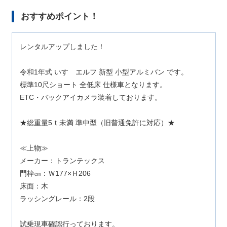
おすすめポイント！
レンタルアップしました！
令和1年式 いすゞエルフ 新型 小型アルミバン です。
標準10尺ショート 全低床 仕様車となります。
ETC・バックアイカメラ装着しております。
★総重量5ｔ未満 準中型（旧普通免許に対応）★
≪上物≫
メーカー：トランテックス
門枠㎝：Ｗ177×Ｈ206
床面：木
ラッシングレール：2段
試乗現車確認行っております。