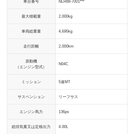
車台番号
NLR88-7001***
最大積載量
2,000kg
車両総重量
4,695kg
走行距離
2,000km
原動機
N04C
（エンジン型式）
ミッション
5速MT
サスペンション
リーフサス
エンジン馬力
136ps
総排気量又は定格出力
4.00L