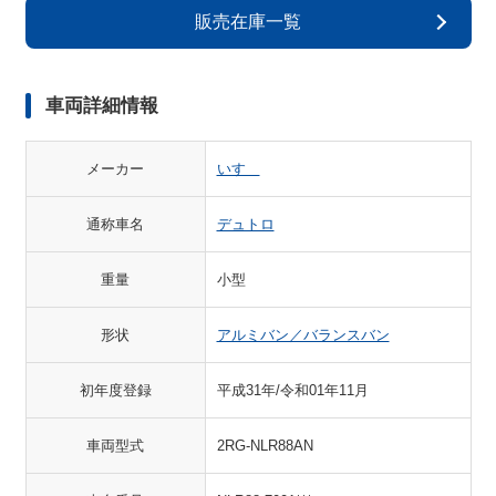
販売在庫一覧
車両詳細情報
メーカー
いすゞ
通称車名
デュトロ
重量
小型
形状
アルミバン／バランスバン
初年度登録
平成31年/令和01年11月
車両型式
2RG-NLR88AN