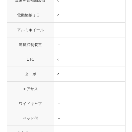
坂道発進補助装置
○
電動格納ミラー
○
アルミホイール
－
速度抑制装置
－
ETC
○
ターボ
○
エアサス
－
ワイドキャブ
－
ベッド付
－