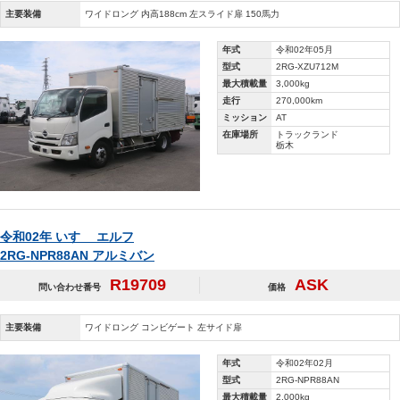
主要装備
ワイドロング 内高188cm 左スライド扉 150馬力
年式
令和02年05月
型式
2RG-XZU712M
最大積載量
3,000kg
走行
270,000km
ミッション
AT
在庫場所
トラックランド
栃木
令和02年 いすゞ エルフ
2RG-NPR88AN アルミバン
R19709
ASK
問い合わせ番号
価格
主要装備
ワイドロング コンビゲート 左サイド扉
年式
令和02年02月
型式
2RG-NPR88AN
最大積載量
2,000kg