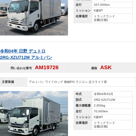
走行
207,000km
ミッション
6速MT
在庫場所
トラックランド
近畿(京都)
令和04年 日野 デュトロ
2RG-XZU712M アルミバン
AM19726
ASK
問い合わせ番号
価格
主要装備
アルミバン ワイドロング 格納PG ラジコン 左スライド扉
年式
令和04年03月
型式
2RG-XZU712M
最大積載量
2,950kg
走行
70,000km
ミッション
6速MT
在庫場所
トラックランド
近畿(京都)