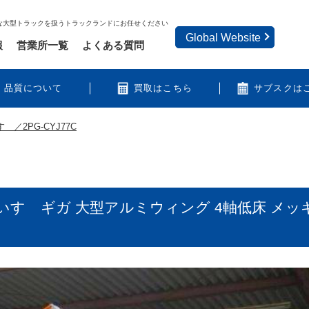
な大型トラックを扱うトラックランドにお任せください
Global Website
報
営業所一覧
よくある質問
品質について
買取はこちら
サブスクは
ゞ／2PG-CYJ77C
いすゞギガ 大型アルミウィング 4軸低床 メッ