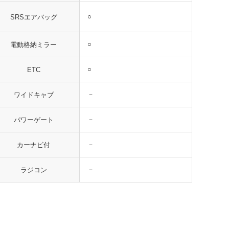
○
SRSエアバッグ
○
電動格納ミラー
○
ETC
－
ワイドキャブ
－
パワーゲート
－
カーナビ付
－
ラジコン