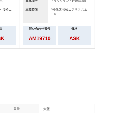
木
在庫場所
トラックランド
近畿(京都)
ト 後輪エ
主要装備
4軸低床 後輪エアサス スム
ーサー
格
問い合わせ番号
価格
SK
AM19710
ASK
重量
大型