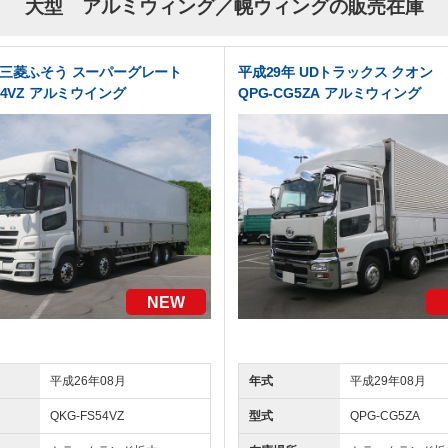
大型 アルミウィング／幌ウィングの販売在庫
 三菱ふそう スーパーグレート
平成29年 UDトラックス クオン
S54VZ アルミウイング
QPG-CG5ZA アルミウィング
NEW
平成26年08月
年式
平成29年08月
QKG-FS54VZ
型式
QPG-CG5ZA