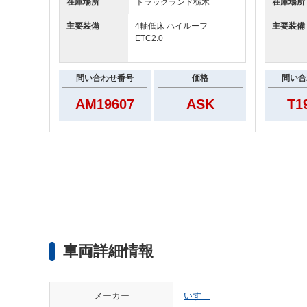
在庫場所
トラックランド
栃木
在庫場所
主要装備
4軸低床 ハイルーフ
主要装備
ETC2.0
問い合わせ番号
価格
問い合
AM19607
ASK
T1
車両詳細情報
メーカー
いすゞ