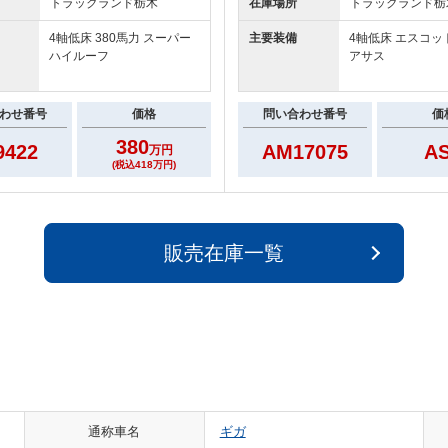
トラックランド
栃木
在庫場所
トラックランド
栃
4軸低床 380馬力 スーパー
主要装備
4軸低床 エスコッ
ハイルーフ
アサス
わせ番号
価格
問い合わせ番号
価
380
9422
AM17075
A
万円
(税込418万円)
販売在庫一覧
通称車名
ギガ