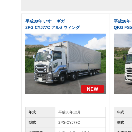
平成30年 いすゞ ギガ
平成26年
2PG-CYJ77C アルミウィング
QKG-F
NEW
年式
平成30年12月
年式
型式
2PG-CYJ77C
型式