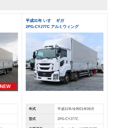
平成31年 いすゞ ギガ
2PG-CYJ77C アルミウィング
NEW
年式
平成31年/令和01年08月
型式
2PG-CYJ77C