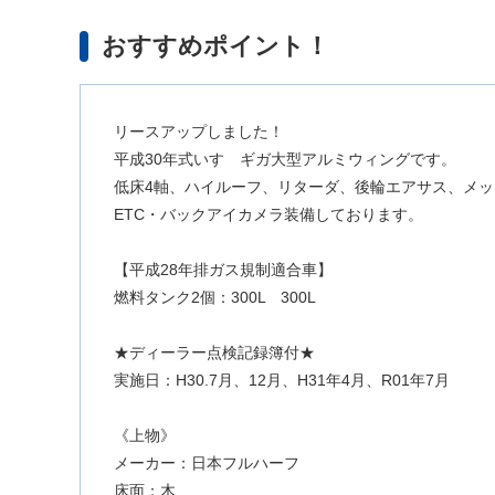
おすすめポイント！
リースアップしました！
平成30年式いすゞギガ大型アルミウィングです。
低床4軸、ハイルーフ、リターダ、後輪エアサス、メ
ETC・バックアイカメラ装備しております。
【平成28年排ガス規制適合車】
燃料タンク2個：300L 300L
★ディーラー点検記録簿付★
実施日：H30.7月、12月、H31年4月、R01年7月
《上物》
メーカー：日本フルハーフ
床面：木