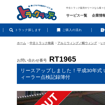
中古トラック販売やリースなら様々
サービス一覧
企業情
トラック探します
ご購入の流れ
ホーム
中古トラック検索
アルミウィング／幌ウィング
いす
RT1965
お問い合わせ番号
リースアップしました！平成30年式 
ィーラー点検記録簿付