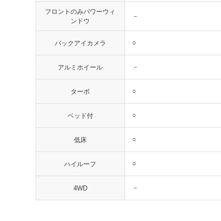
フロントのみパワーウィ
－
ンドウ
○
バックアイカメラ
－
アルミホイール
○
ターボ
○
ベッド付
○
低床
○
ハイルーフ
－
4WD