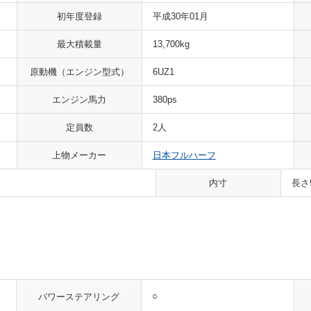
初年度登録
平成30年01月
最大積載量
13,700kg
原動機
（エンジン型式）
6UZ1
エンジン馬力
380ps
定員数
2人
上物メーカー
日本フルハーフ
内寸
長さ
○
パワーステアリング