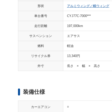
形状
アルミウィング／幌ウィング
車台番号
CYJ77C-7000***
走行距離
197,000km
サスペンション
エアサス
燃料
軽油
リサイクル券
13,340円
外寸
長さ × 幅 × 高さ
装備仕様
○
カーエアコン