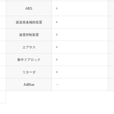
○
ABS
○
坂道発進補助装置
○
速度抑制装置
○
エアサス
○
集中ドアロック
○
リターダ
－
AdBlue