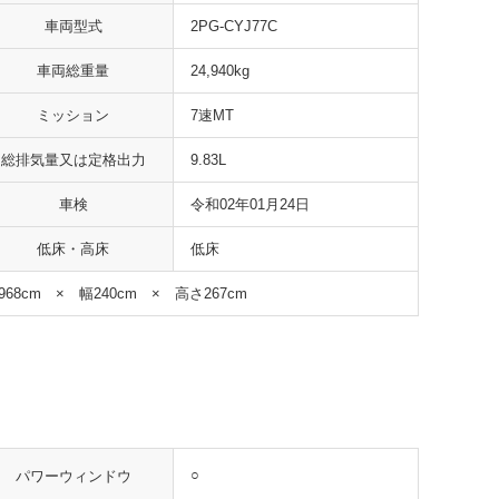
車両型式
2PG-CYJ77C
車両総重量
24,940kg
ミッション
7速MT
総排気量又は定格出力
9.83L
車検
令和02年01月24日
低床・高床
低床
968cm × 幅240cm × 高さ267cm
○
パワーウィンドウ