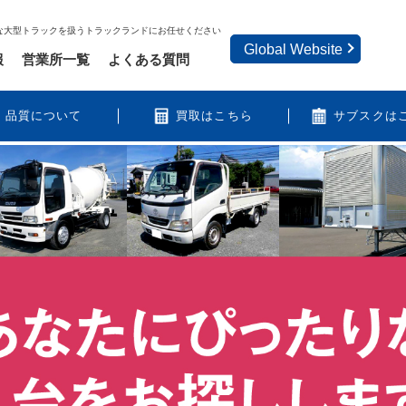
な大型トラックを扱うトラックランドにお任せください
Global Website
報
営業所一覧
よくある質問
品質について
買取はこちら
サブスクは