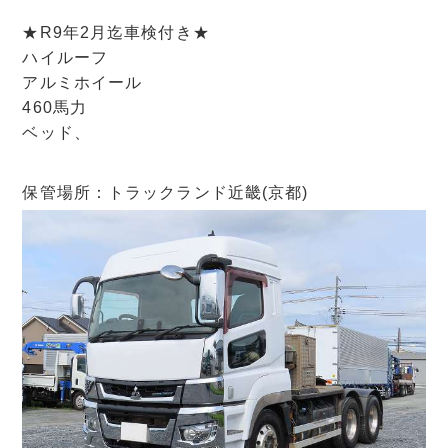
★R9年2月迄車検付き★
ハイルーフ
アルミホイール
460馬力
ベッド、
保管場所：トラックランド近畿(京都)