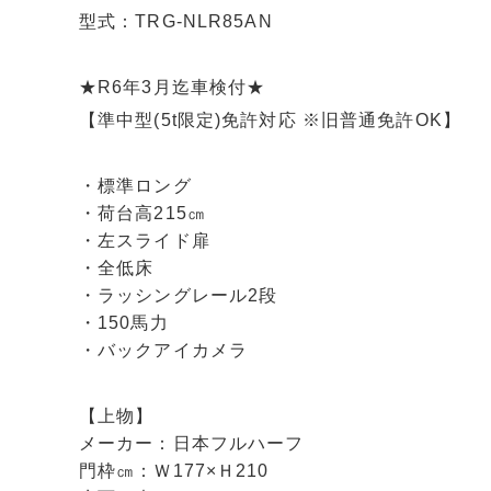
型式：TRG-NLR85AN
★R6年3月迄車検付★
【準中型(5t限定)免許対応 ※旧普通免許OK】
・標準ロング
・荷台高215㎝
・左スライド扉
・全低床
・ラッシングレール2段
・150馬力
・バックアイカメラ
【上物】
メーカー：日本フルハーフ
門枠㎝：Ｗ177×Ｈ210