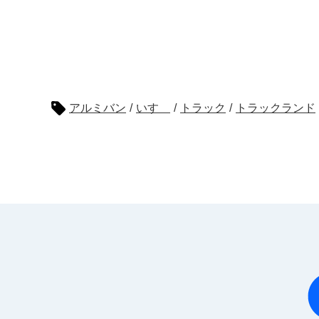
アルミバン
/
いすゞ
/
トラック
/
トラックランド