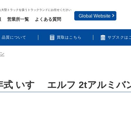
な大型トラックを扱うトラックランドにお任せください
Global Website
報
営業所一覧
よくある質問
品質について
買取はこちら
サブスクは
バン
式 いすゞ エルフ 2tアルミバ