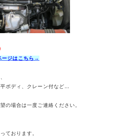
）
売ページはこちら→
ク、
、平ボディ、クレーン付など…
希望の場合は一度ご連絡ください。
承っております。