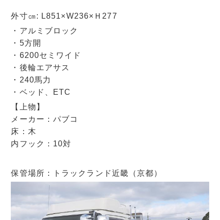
外寸㎝: L851×W236×Ｈ277
・アルミブロック
・5方開
・6200セミワイド
・後輪エアサス
・240馬力
・ベッド、ETC
【上物】
メーカー：パブコ
床：木
内フック：10対
保管場所：トラックランド近畿（京都）