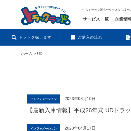
中古トラック販売やリースなら様々
サービス一覧
企業情
トラック探します
ご購入の流れ
ホーム
>
UD
2023年08月10日
インフォメーション
【最新入庫情報】平成26年式 UDトラ
2023年04月17日
インフォメーション