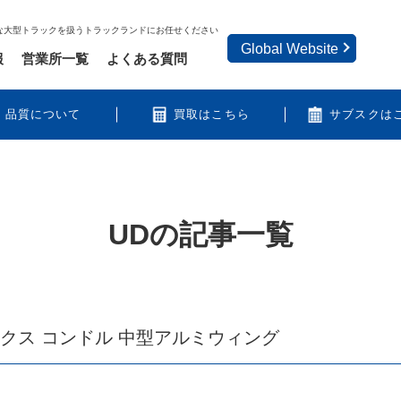
な大型トラックを扱うトラックランドにお任せください
Global Website
報
営業所一覧
よくある質問
品質について
買取はこちら
サブスクは
UD
の記事一覧
ックス コンドル 中型アルミウィング