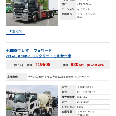
走行
425,000km
ミッション
イノマット
在庫場所
トラックランド
栃木
大型免許
令和05年 いすゞ フォワード
2PG-FRR90S2 コンクリートミキサー車
T19508
820
問い合わせ番号
価格
万円
(税込902万円)
主要装備
カヤバ工業製 ドラム容量3.0m3 電動ホッパーカバー
年式
令和05年09月
型式
2PG-FRR90S2
最大積載量
3,470kg
走行
28,000km
ミッション
6速MT
在庫場所
トラックランド
近畿(京都)