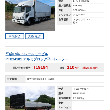
型式
LPG-FTR90T2
最大積載量
6,900kg
走行
358,000km
ミッション
スムーサー
在庫場所
トラックランド
栃木
車検付き
大型免許
平成07年 トレールモービル
PFB24101 アルミブロック平トレーラー
T19194
110
問い合わせ番号
価格
万円
(税込121万円)
主要装備
最大積載量20.4ｔ 床鉄板
年式
平成07年01月
型式
PFB24101
最大積載量
20,400kg
走行
ミッション