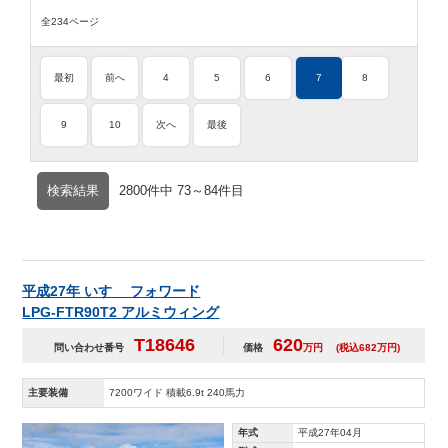
全234ページ
最初
前へ
4
5
6
7
8
9
10
次へ
最後
検索結果
2800件中 73～84件目
平成27年 いすゞ フォワード
LPG-FTR90T2 アルミウィング
T18646
620
問い合わせ番号
価格
万円
(税込682万円)
主要装備
7200ワイド 積載6.9t 240馬力
年式
平成27年04月