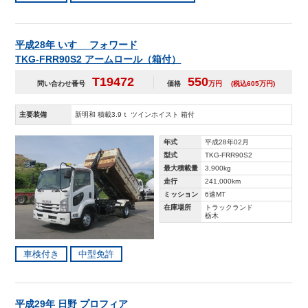
平成28年 いすゞ フォワード
TKG-FRR90S2 アームロール（箱付）
T19472
550
問い合わせ番号
価格
万円
(税込605万円)
主要装備
新明和 積載3.9ｔ ツインホイスト 箱付
年式
平成28年02月
型式
TKG-FRR90S2
最大積載量
3,900kg
走行
241,000km
ミッション
6速MT
在庫場所
トラックランド
栃木
車検付き
中型免許
平成29年 日野 プロフィア