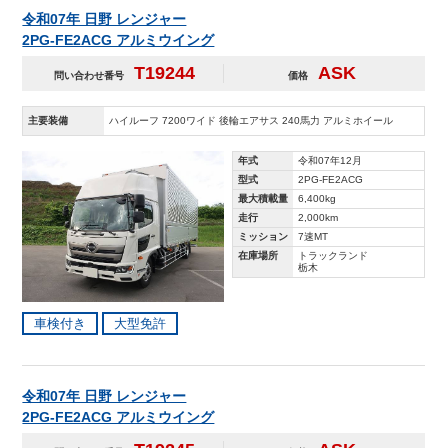
令和07年 日野 レンジャー
2PG-FE2ACG アルミウイング
T19244
ASK
問い合わせ番号
価格
主要装備
ハイルーフ 7200ワイド 後輪エアサス 240馬力 アルミホイール
年式
令和07年12月
型式
2PG-FE2ACG
最大積載量
6,400kg
走行
2,000km
ミッション
7速MT
在庫場所
トラックランド
栃木
車検付き
大型免許
令和07年 日野 レンジャー
2PG-FE2ACG アルミウイング