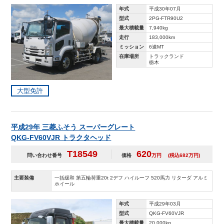
年式
平成30年07月
型式
2PG-FTR90U2
最大積載量
7,940kg
走行
183,000km
ミッション
6速MT
在庫場所
トラックランド
栃木
大型免許
平成29年 三菱ふそう スーパーグレート
QKG-FV60VJR トラクタヘッド
T18549
620
問い合わせ番号
価格
万円
(税込682万円)
主要装備
一括緩和 第五輪荷重20t 2デフ ハイルーフ 520馬力 リターダ アルミ
ホイール
年式
平成29年03月
型式
QKG-FV60VJR
最大積載量
20,000kg