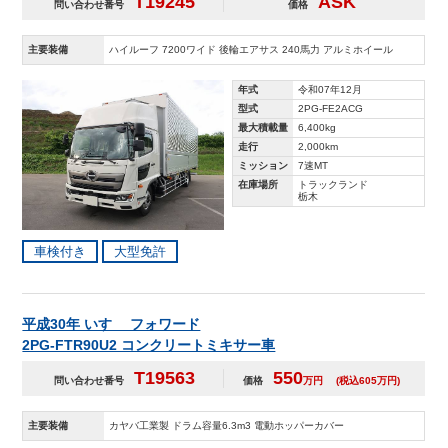
T19245
ASK
問い合わせ番号
価格
主要装備
ハイルーフ 7200ワイド 後輪エアサス 240馬力 アルミホイール
年式
令和07年12月
型式
2PG-FE2ACG
最大積載量
6,400kg
走行
2,000km
ミッション
7速MT
在庫場所
トラックランド
栃木
車検付き
大型免許
平成30年 いすゞ フォワード
2PG-FTR90U2 コンクリートミキサー車
T19563
550
問い合わせ番号
価格
万円
(税込605万円)
主要装備
カヤバ工業製 ドラム容量6.3m3 電動ホッパーカバー