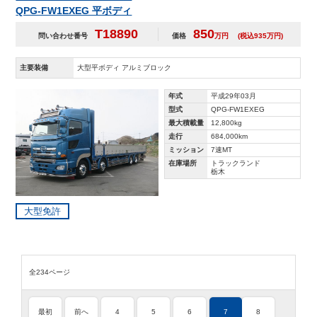
QPG-FW1EXEG 平ボディ
T18890
850
問い合わせ番号
価格
万円
(税込935万円)
主要装備
大型平ボディ アルミブロック
年式
平成29年03月
型式
QPG-FW1EXEG
最大積載量
12,800kg
走行
684,000km
ミッション
7速MT
在庫場所
トラックランド
栃木
大型免許
全234ページ
最初
前へ
4
5
6
7
8