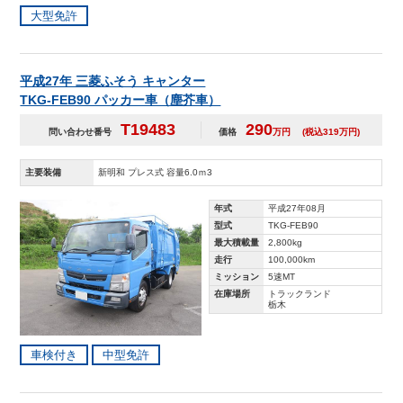
大型免許
平成27年 三菱ふそう キャンター
TKG-FEB90 パッカー車（塵芥車）
T19483
290
問い合わせ番号
価格
万円
(税込319万円)
主要装備
新明和 プレス式 容量6.0ｍ3
年式
平成27年08月
型式
TKG-FEB90
最大積載量
2,800kg
走行
100,000km
ミッション
5速MT
在庫場所
トラックランド
栃木
車検付き
中型免許