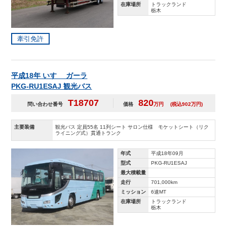
在庫場所
トラックランド
栃木
牽引免許
平成18年 いすゞ ガーラ
PKG-RU1ESAJ 観光バス
T18707
820
問い合わせ番号
価格
万円
(税込902万円)
主要装備
観光バス 定員55名 11列シート サロン仕様 モケットシート（リク
ライニング式）貫通トランク
年式
平成18年09月
型式
PKG-RU1ESAJ
最大積載量
走行
701,000km
ミッション
6速MT
在庫場所
トラックランド
栃木