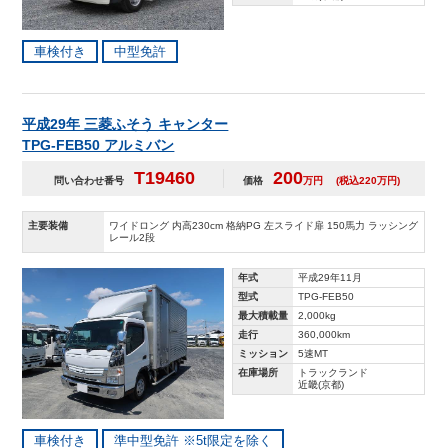
車検付き
中型免許
平成29年 三菱ふそう キャンター
TPG-FEB50 アルミバン
T19460
200
問い合わせ番号
価格
万円
(税込220万円)
主要装備
ワイドロング 内高230cm 格納PG 左スライド扉 150馬力 ラッシング
レール2段
年式
平成29年11月
型式
TPG-FEB50
最大積載量
2,000kg
走行
360,000km
ミッション
5速MT
在庫場所
トラックランド
近畿(京都)
車検付き
準中型免許 ※5t限定を除く