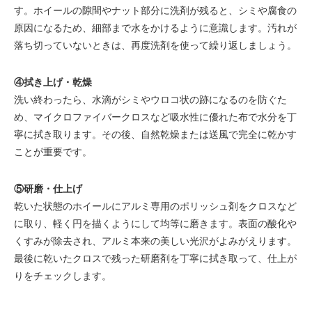
す。ホイールの隙間やナット部分に洗剤が残ると、シミや腐食の
原因になるため、細部まで水をかけるように意識します。汚れが
落ち切っていないときは、再度洗剤を使って繰り返しましょう。
④拭き上げ・乾燥
洗い終わったら、水滴がシミやウロコ状の跡になるのを防ぐた
め、マイクロファイバークロスなど吸水性に優れた布で水分を丁
寧に拭き取ります。その後、自然乾燥または送風で完全に乾かす
ことが重要です。
⑤研磨・仕上げ
乾いた状態のホイールにアルミ専用のポリッシュ剤をクロスなど
に取り、軽く円を描くようにして均等に磨きます。表面の酸化や
くすみが除去され、アルミ本来の美しい光沢がよみがえります。
最後に乾いたクロスで残った研磨剤を丁寧に拭き取って、仕上が
りをチェックします。