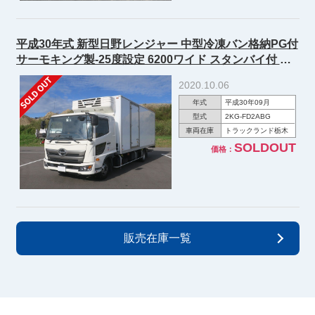
平成30年式 新型日野レンジャー 中型冷凍バン格納PG付
サーモキング製-25度設定 6200ワイド スタンバイ付 後
輪エアサス ジョルダー ディーラー点検記録簿付
2020.10.06
年式
平成30年09月
型式
2KG-FD2ABG
車両在庫
トラックランド栃木
SOLDOUT
価格：
販売在庫一覧