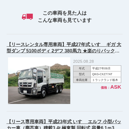
この車両を見た人は
こんな車両も見ています
【リースレンタル専用車両】平成27年式 いすゞ ギガ 大
型ダンプ 5100ボディ 2デフ 380馬力 ★楽のりパック施
工済み！★
2025.08.28
年式
平成27年09月
型式
QKG-CXZ77AT
車両在庫
トラックランド栃木
ASK
価格：
【リース専用車両】平成23年式 いすゞ エルフ 小型パッ
カー車（塵芥車）積載3.4t 極東製 回転式 容量6.1ｍ3