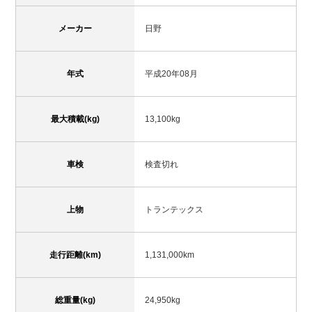
メーカー
日野
年式
平成20年08月
最大積載(kg)
13,100kg
車検
検査切れ
上物
トランテックス
走行距離(km)
1,131,000km
総重量(kg)
24,950kg