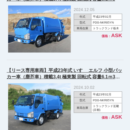
2024.12.05
年式
平成23年02月
型式
PDG-NKR85YN
車両在庫
トラックランド栃木
ASK
価格：
【リース専用車両】平成23年式 いすゞ エルフ 小型パッ
カー車（塵芥車）積載3.4t 極東製 回転式 容量6.1ｍ3
150馬力
2024.10.02
年式
平成23年02月
型式
PDG-NKR85YN
トラックランド近畿
車両在庫
(京都)
ASK
価格：