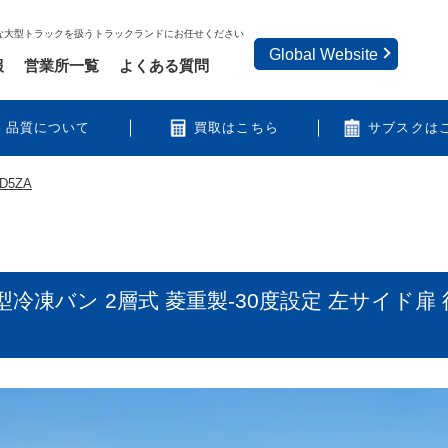
な大型トラックを扱うトラックランドにお任せください
Global Website
報
営業所一覧
よくある質問
品質について
買取はこちら
サブスクは
D5ZA
型冷凍バン 2層式 菱重製-30度設定 左サイド扉