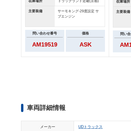
在庫場所
トラックランド
近畿(京都)
在庫場所
主要装備
サーモキング‐29度設定 サ
主要装備
ブエンジン
問い合わせ番号
価格
問い合
AM19519
ASK
AM1
車両詳細情報
メーカー
UDトラックス