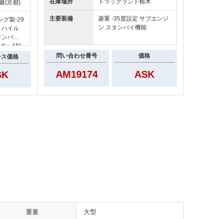
在庫場所
トラックランド
栃木
畿(京都)
主要装備
菱重 ‐35度設定 サブエンジ
グ製-29
ン スタンバイ機能
 ハイル
タンバイ
ダー4列
問い合わせ番号
価格
ース価格
AM19174
ASK
SK
重量
大型