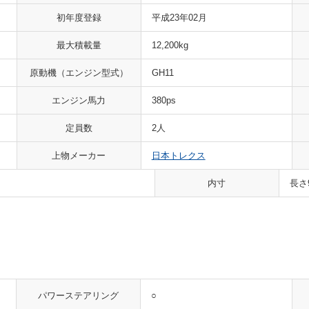
初年度登録
平成23年02月
最大積載量
12,200kg
原動機
（エンジン型式）
GH11
エンジン馬力
380ps
定員数
2人
上物メーカー
日本トレクス
内寸
長さ
○
パワーステアリング