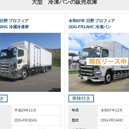
大型 冷凍バンの販売在庫
 日野 プロフィア
令和07年 日野 プロフィア
1EHG 冷蔵冷凍車
2DG-FR1AHC 冷凍バン
き
車検付き
平成29年11月
年式
令和07年12月
2DG-FR1EHG
型式
2DG-FR1AHC