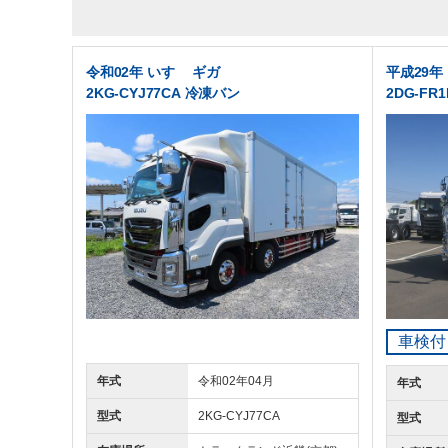
令和02年 いすゞ ギガ
平成29年
2KG-CYJ77CA 冷凍バン
2DG-FR
車検付
年式
令和02年04月
年式
型式
2KG-CYJ77CA
型式