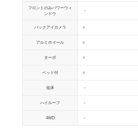
フロントのみパワーウィ
－
ンドウ
○
バックアイカメラ
○
アルミホイール
○
ターボ
○
ベッド付
－
低床
－
ハイルーフ
－
4WD