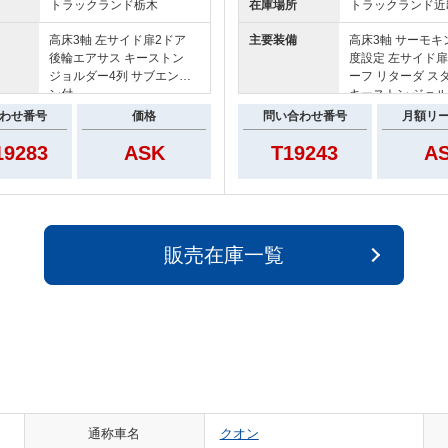
トラックランド
栃木
在庫場所
トラックランド
近
高床3軸 左サイド扉2ドア
主要装備
高床3軸 サーモキン
後輪エアサス キーストン
度設定 左サイド扉
ジョルダー4列 サブエンジ
ーフ リターダ ス
ン付
キーストン ジョル
アルミホイール
わせ番号
価格
問い合わせ番号
月額リ
9283
ASK
T19243
A
販売在庫一覧
通称車名
クオン