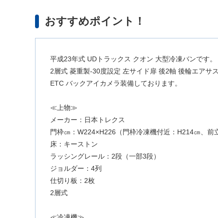
おすすめポイント！
平成23年式 UDトラックス クオン 大型冷凍バンです。
2層式 菱重製-30度設定 左サイド扉 後2軸 後輪エア
ETC バックアイカメラ装備しております。
≪上物≫
メーカー：日本トレクス
門枠㎝：W224×H226（門枠冷凍機付近：H214㎝、前
床：キーストン
ラッシングレール：2段（一部3段）
ジョルダー：4列
仕切り板：2枚
2層式
≪冷凍機≫