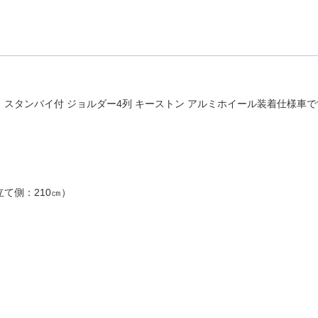
サス スタンバイ付 ジョルダー4列 キーストン アルミホイール装着仕様車
立て側：210㎝）