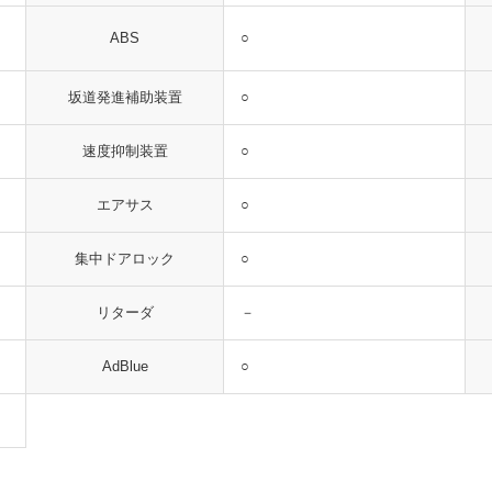
○
ABS
○
坂道発進補助装置
○
速度抑制装置
○
エアサス
○
集中ドアロック
－
リターダ
○
AdBlue