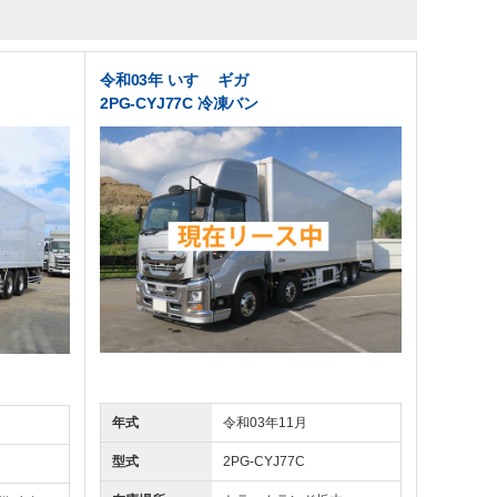
令和03年 いすゞ ギガ
2PG-CYJ77C 冷凍バン
年式
令和03年11月
型式
2PG-CYJ77C