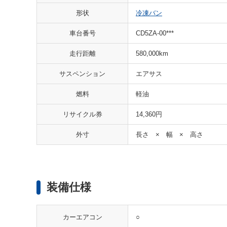
形状
冷凍バン
車台番号
CD5ZA-00***
走行距離
580,000km
サスペンション
エアサス
燃料
軽油
リサイクル券
14,360円
外寸
長さ × 幅 × 高さ
装備仕様
○
カーエアコン