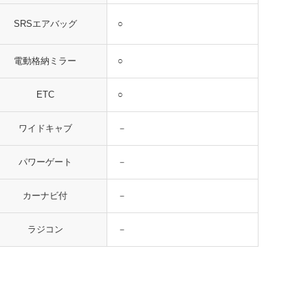
○
SRSエアバッグ
○
電動格納ミラー
○
ETC
－
ワイドキャブ
－
パワーゲート
－
カーナビ付
－
ラジコン