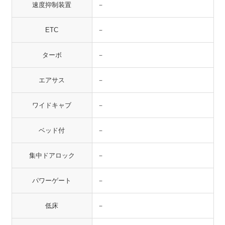
速度抑制装置
－
ETC
－
ターボ
－
エアサス
－
ワイドキャブ
－
ベッド付
－
集中ドアロック
－
パワーゲート
－
低床
－