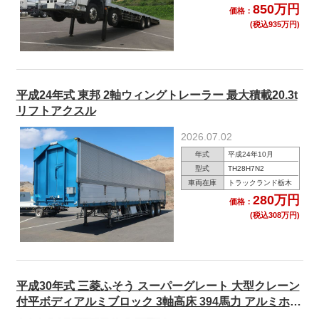
850万円
価格：
(税込935万円)
平成24年式 東邦 2軸ウィングトレーラー 最大積載20.3t
リフトアクスル
2026.07.02
年式
平成24年10月
型式
TH28H7N2
車両在庫
トラックランド栃木
280万円
価格：
(税込308万円)
平成30年式 三菱ふそう スーパーグレート 大型クレーン
付平ボディアルミブロック 3軸高床 394馬力 アルミホイ
ール ユニック4段 フックイン 3方開 ラジコン ★R9年6