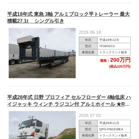
平成18年式 東急 3軸 アルミブロック平トレーラー 最大
積載27.1t シングル引き
2026.06.18
年式
平成18年12月
型式
TF36H2C3
車両在庫
トラックランド栃木
200万円
価格：
(税込220万円)
平成28年式 日野 プロフィア セルフローダー 4軸低床 ハ
イジャッキ ウィンチ ラジコン付 アルミホイール ★R8
年12月迄車検付！★
2026.07.02
年式
平成28年11月
型式
QPG-FW1EWEA
車両在庫
トラックランド栃木