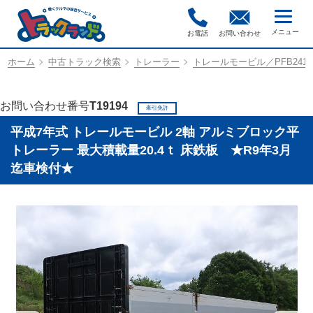
お電話
お問い合わせ
ホーム
中古トラック検索
トレーラー
トレールモービル／PFB2410
お問い合わせ番号
T19194
牽引免許
平成7年式 トレールモービル 2軸 アルミブロック平
トレーラー 最大積載量20.4ｔ 床鉄板 ★R9年3月
迄車検付★