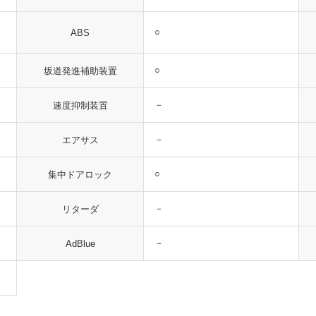
○
ABS
○
坂道発進補助装置
－
速度抑制装置
－
エアサス
○
集中ドアロック
－
リターダ
－
AdBlue