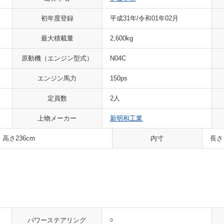
初年度登録
平成31年/令和01年02月
最大積載量
2,600kg
原動機
（エンジン型式）
N04C
エンジン馬力
150ps
定員数
2人
上物メーカー
新明和工業
 高さ236cm
内寸
長さ
○
パワーステアリング