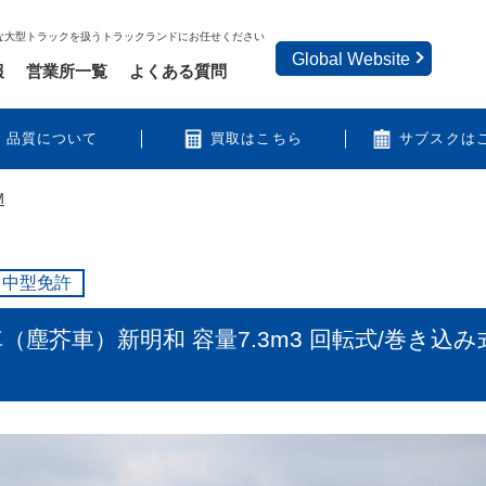
な大型トラックを扱うトラックランドにお任せください
Global Website
報
営業所一覧
よくある質問
品質について
買取はこちら
サブスクは
M
中型免許
車（塵芥車）新明和 容量7.3m3 回転式/巻き込