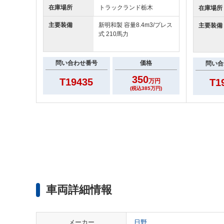
在庫場所
トラックランド
栃木
在庫場所
主要装備
新明和製 容量8.4m3/プレス
主要装備
式 210馬力
問い合わせ番号
価格
問い合
350
T19435
T1
万円
(税込385万円)
車両詳細情報
メーカー
日野