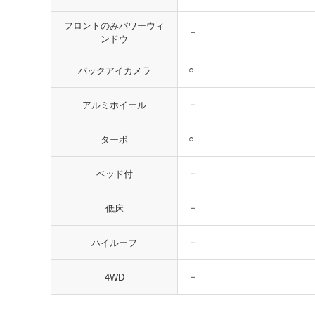
フロントのみパワーウィ
－
ンドウ
○
バックアイカメラ
－
アルミホイール
○
ターボ
－
ベッド付
－
低床
－
ハイルーフ
－
4WD