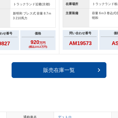
在庫場所
トラックランド
栃
トラックランド
近畿(京都)
主要装備
容量 6ｍ3 巻込式
新明和 プレス式 容量 8.7ｍ
明和
3 210馬力
問い合わせ番号
価
わせ番号
価格
920
AM19573
A
9827
万円
(税込1012万円)
販売在庫一覧
通称車名
デュトロ