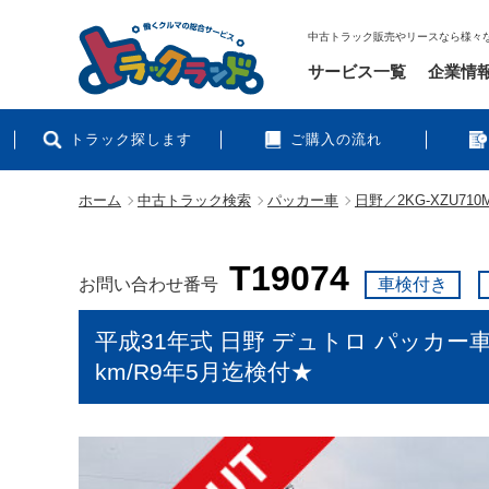
中古トラック販売やリースなら様々
サービス一覧
企業情
トラック探します
ご購入の流れ
ホーム
中古トラック検索
パッカー車
日野／2KG-XZU710
T19074
お問い合わせ番号
車検付き
平成31年式 日野 デュトロ パッカー
km/R9年5月迄検付★