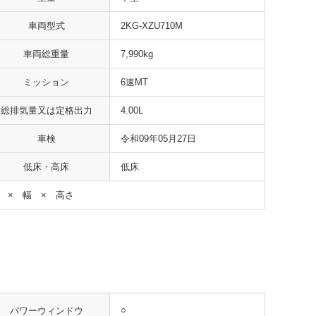
車両型式
2KG-XZU710M
車両総重量
7,990kg
ミッション
6速MT
総排気量又は定格出力
4.00L
車検
令和09年05月27日
低床・高床
低床
 × 幅 × 高さ
○
パワーウィンドウ