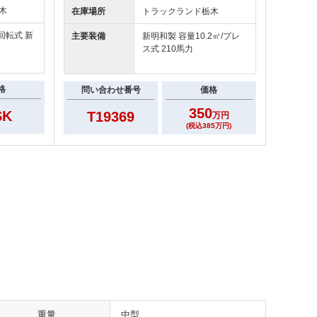
木
在庫場所
トラックランド
栃木
/回転式 新
主要装備
新明和製 容量10.2㎥/プレ
ス式 210馬力
格
問い合わせ番号
価格
350
SK
T19369
万円
(税込385万円)
重量
中型