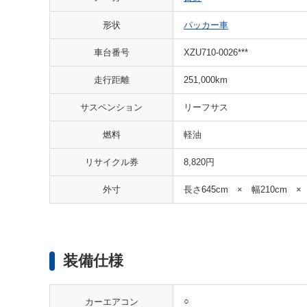
形状
パッカー車
車台番号
XZU710-0026***
走行距離
251,000km
サスペンション
リーフサス
燃料
軽油
リサイクル券
8,820円
外寸
長さ645cm × 幅210cm ×
装備仕様
○
カーエアコン