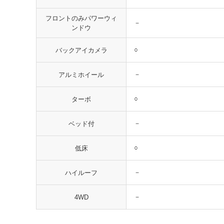
フロントのみパワーウィ
－
ンドウ
○
バックアイカメラ
－
アルミホイール
○
ターボ
－
ベッド付
○
低床
－
ハイルーフ
－
4WD