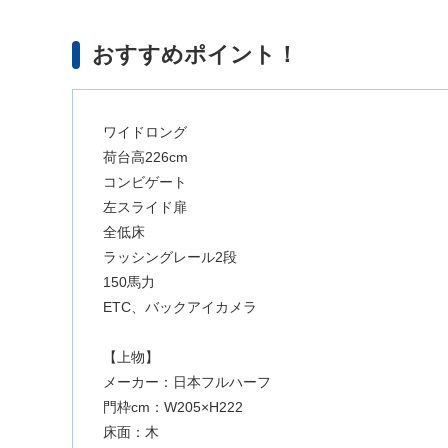
おすすめポイント！
ワイドロング
荷台高226cm
コンビゲート
左スライド扉
全低床
ラッシングレール2段
150馬力
ETC、バックアイカメラ
【上物】
メーカー：日本フルハーフ
門枠cm：W205×H222
床面：木