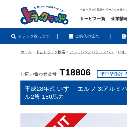
中古トラック販売やリースなら様々
サービス一覧
企業情
トラック探します
ご購入の流れ
ホーム
中古トラック検索
アルミバン／バランスバン
いすゞ
T18806
お問い合わせ番号
準中型免許 
平成28年式 いすゞ エルフ 3tアル
ル2段 150馬力