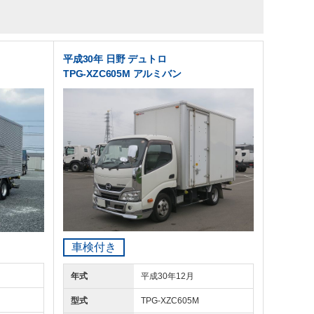
平成30年 日野 デュトロ
TPG-XZC605M アルミバン
車検付き
年式
平成30年12月
型式
TPG-XZC605M