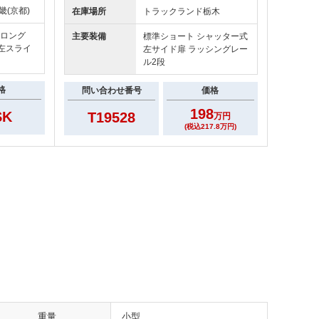
畿(京都)
在庫場所
トラックランド
栃木
ドロング
主要装備
標準ショート シャッター式
 左スライ
左サイド扉 ラッシングレー
ル2段
格
問い合わせ番号
価格
198
SK
T19528
万円
(税込217.8万円)
重量
小型