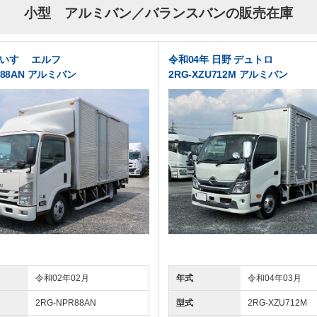
小型 アルミバン／バランスバンの販売在庫
 いすゞ エルフ
令和04年 日野 デュトロ
R88AN アルミバン
2RG-XZU712M アルミバン
令和02年02月
年式
令和04年03月
2RG-NPR88AN
型式
2RG-XZU712M