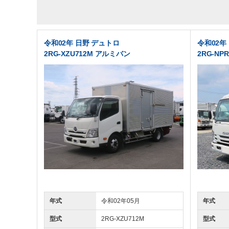
令和02年 日野 デュトロ
令和02年
2RG-XZU712M アルミバン
2RG-NP
年式
令和02年05月
年式
型式
2RG-XZU712M
型式