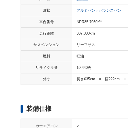
形状
アルミバン／バランスバン
車台番号
NPR85-7050***
走行距離
387,000km
サスペンション
リーフサス
燃料
軽油
リサイクル券
10,440円
外寸
長さ635cm × 幅222cm ×
装備仕様
○
カーエアコン