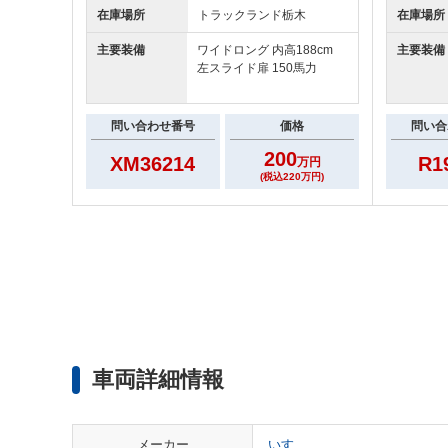
在庫場所
トラックランド
栃木
在庫場所
主要装備
ワイドロング 内高188cm
主要装備
左スライド扉 150馬力
問い合わせ番号
価格
問い合
200
XM36214
R1
万円
(税込220万円)
車両詳細情報
メーカー
いすゞ