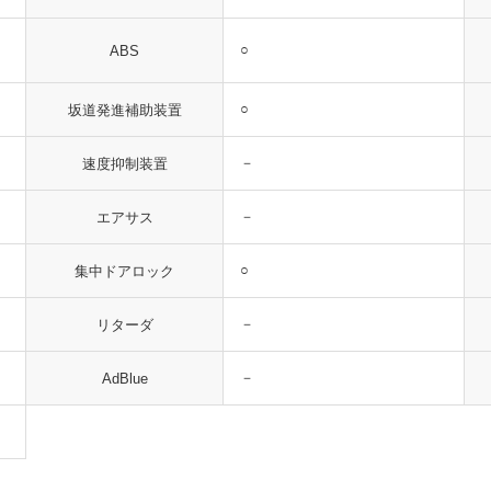
○
ABS
○
坂道発進補助装置
－
速度抑制装置
－
エアサス
○
集中ドアロック
－
リターダ
－
AdBlue