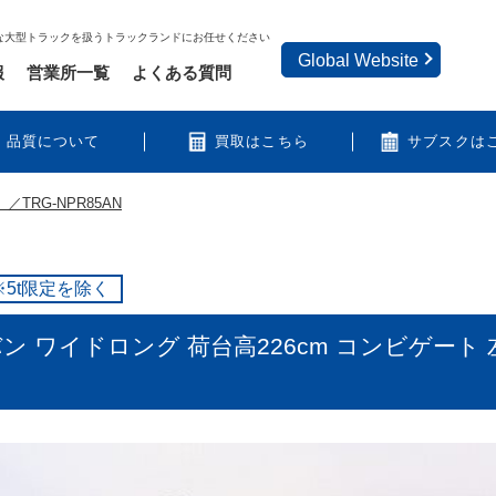
な大型トラックを扱うトラックランドにお任せください
Global Website
報
営業所一覧
よくある質問
品質について
買取はこちら
サブスクは
／TRG-NPR85AN
※5t限定を除く
ミバン ワイドロング 荷台高226cm コンビゲー