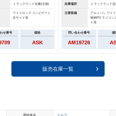
トラックランド
近畿(京都)
在庫場所
トラックランド
近
ワイドロング コンビゲート
主要装備
アルミバン ワイ
左サイド扉
格納PG ラジコン
ド扉
わせ番号
価格
問い合わせ番号
価
9709
ASK
AM19726
A
販売在庫一覧
通称車名
エルフ