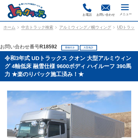
お電話
お問い合わせ
ホーム
中古トラック検索
アルミウィング／幌ウィング
UDトラック
お問い合わせ番号
R18592
車検付き
大型免許
令和3年式 UDトラックス クオン 大型アルミウィン
グ 4軸低床 融雪仕様 9600ボディ ハイルーフ 390馬
力 ★楽のりパック施工済み！★