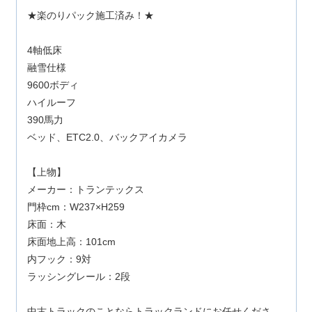
★楽のりパック施工済み！★
4軸低床
融雪仕様
9600ボディ
ハイルーフ
390馬力
ベッド、ETC2.0、バックアイカメラ
【上物】
メーカー：トランテックス
門枠cm：W237×H259
床面：木
床面地上高：101cm
内フック：9対
ラッシングレール：2段
中古トラックのことならトラックランドにお任せくださ