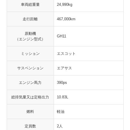
車両総重量
24,990kg
走行距離
467,000km
原動機
GH11
（エンジン型式）
ミッション
エスコット
サスペンション
エアサス
エンジン馬力
390ps
総排気量又は定格出力
10.83L
燃料
軽油
定員数
2人