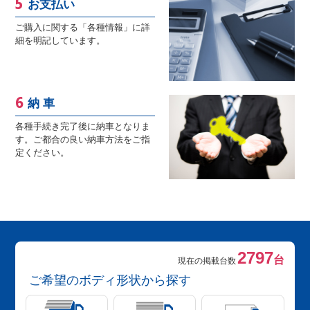
お支払い
ご購入に関する「各種情報」に詳
細を明記しています。
納 車
各種手続き完了後に納車となりま
す。ご都合の良い納車方法をご指
定ください。
2797
台
現在の掲載台数
ご希望のボディ形状から探す