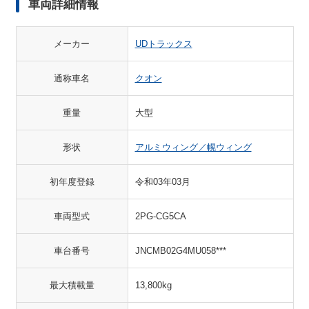
車両詳細情報
メーカー
UDトラックス
通称車名
クオン
重量
大型
形状
アルミウィング／幌ウィング
初年度登録
令和03年03月
車両型式
2PG-CG5CA
車台番号
JNCMB02G4MU058***
最大積載量
13,800kg