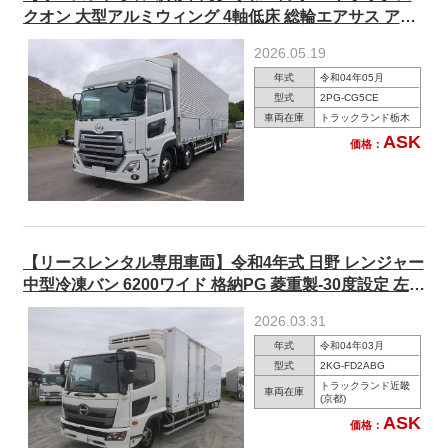
クオン 大型アルミウィング 4軸低床 総輪エアサス アル
ミホイール ハイルーフ ★あんしん車検パック施工済
2026.05.19
み！★
年式
令和04年05月
型式
2PG-CG5CE
車両在庫
トラックランド栃木
ASK
価格：
【リースレンタル専用車両】令和4年式 日野 レンジャー
中型冷凍バン 6200ワイド 格納PG 菱重製-30度設定 左サ
イド扉 後輪エアサス ★あんしん車検パック施工済み！
2026.03.31
★
年式
令和04年03月
型式
2KG-FD2ABG
トラックランド近畿
車両在庫
(京都)
ASK
価格：