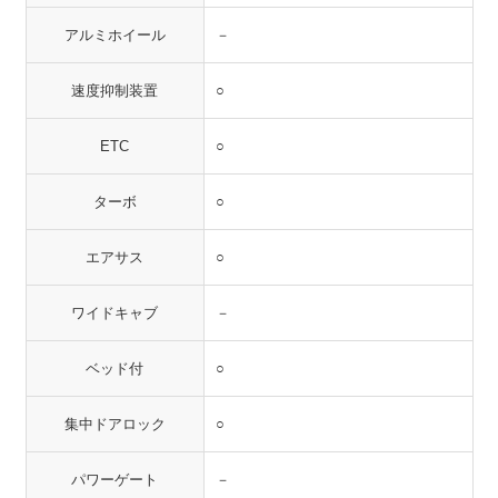
アルミホイール
－
速度抑制装置
○
ETC
○
ターボ
○
エアサス
○
ワイドキャブ
－
ベッド付
○
集中ドアロック
○
パワーゲート
－