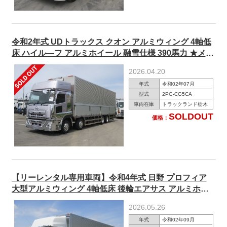
令和2年式 UDトラックス クオン アルミウィング 4軸低
床 ハイル―フ アルミホイール 融雪仕様 390馬力 ★メー
ター実走行約50万㎞！★
2026.04.20
年式
令和02年07月
型式
2PG-CG5CA
車両在庫
トラックランド栃木
SOLDOUT
価格：
【リーレンタル専用車両】令和4年式 日野 プロフィア
大型アルミウィング 4軸低床 後輪エアサス アルミホイ
ール ハイルーフ リターダ ★楽のリパック施工済★
2026.05.26
年式
令和02年09月