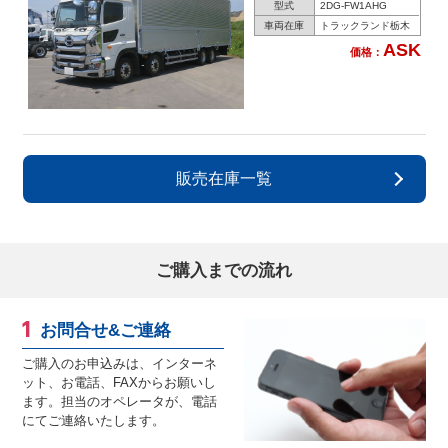
型式
2DG-FW1AHG
車両在庫
トラックランド栃木
ASK
価格：
販売在庫一覧
ご購入までの流れ
お問合せ&ご連絡
ご購入のお申込みは、インターネ
ット、お電話、FAXからお願いし
ます。担当のオペレータが、電話
にてご連絡いたします。