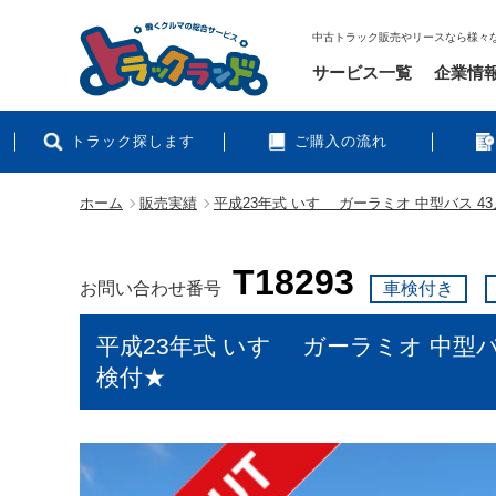
中古トラック販売やリースなら様々
サービス一覧
企業情
トラック探します
ご購入の流れ
ホーム
販売実績
平成23年式 いすゞ ガーラミオ 中型バス 
T18293
お問い合わせ番号
車検付き
平成23年式 いすゞ ガーラミオ 中型
検付★