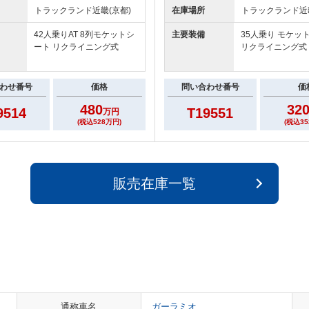
トラックランド
近畿(京都)
在庫場所
トラックランド
近
42人乗りAT 8列モケットシ
主要装備
35人乗り モケッ
ート リクライニング式
リクライニング式
わせ番号
価格
問い合わせ番号
価
480
32
9514
T19551
万円
(税込528万円)
(税込35
販売在庫一覧
通称車名
ガーラミオ