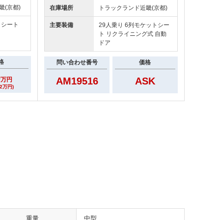
畿(京都)
在庫場所
トラックランド
近畿(京都)
トシート
主要装備
29人乗り 6列モケットシー
ト リクライニング式 自動
ドア
格
問い合わせ番号
価格
0
AM19516
ASK
万円
2万円)
重量
中型