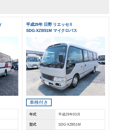
ィ
平成29年 日野 リエッセⅡ
SDG-XZB51M マイクロバス
車検付き
年式
平成29年03月
型式
SDG-XZB51M