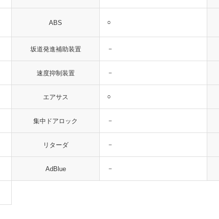
○
ABS
－
坂道発進補助装置
－
速度抑制装置
○
エアサス
－
集中ドアロック
－
リターダ
－
AdBlue