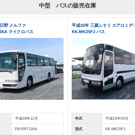
中型 バスの販売在庫
 日野 メルファ
平成16年 三菱ふそう エアロミデ
JJAA マイクロバス
KK-MK25FJ バス
平成18年12月
年式
平成16年03月
PB-RR7JJAA
型式
KK-MK25FJ