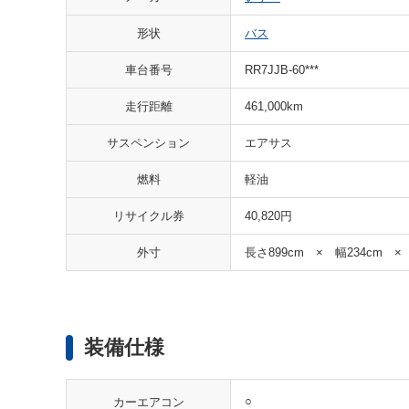
形状
バス
車台番号
RR7JJB-60***
走行距離
461,000km
サスペンション
エアサス
燃料
軽油
リサイクル券
40,820円
外寸
長さ899cm × 幅234cm ×
装備仕様
○
カーエアコン