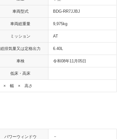
車両型式
BDG-RR7JJBJ
車両総重量
9,975kg
ミッション
AT
総排気量又は定格出力
6.40L
車検
令和08年11月05日
低床・高床
 × 幅 × 高さ
－
パワーウィンドウ