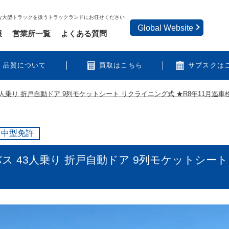
な大型トラックを扱うトラックランドにお任せください
Global Website
報
営業所一覧
よくある質問
品質について
買取はこちら
サブスクは
43人乗り 折戸自動ドア 9列モケットシート リクライニング式 ★R8年11月迄車
中型免許
バス 43人乗り 折戸自動ドア 9列モケットシート