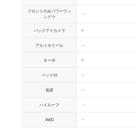
フロントのみパワーウィ
－
ンドウ
○
バックアイカメラ
－
アルミホイール
○
ターボ
－
ベッド付
－
低床
－
ハイルーフ
－
4WD