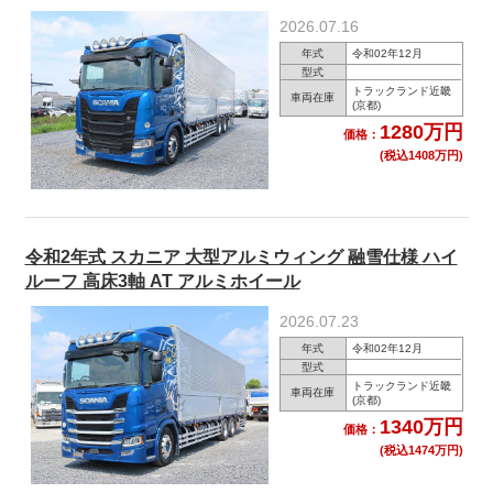
2026.07.16
年式
令和02年12月
型式
トラックランド近畿
車両在庫
(京都)
1280万円
価格：
(税込1408万円)
令和2年式 スカニア 大型アルミウィング 融雪仕様 ハイ
ルーフ 高床3軸 AT アルミホイール
2026.07.23
年式
令和02年12月
型式
トラックランド近畿
車両在庫
(京都)
1340万円
価格：
(税込1474万円)