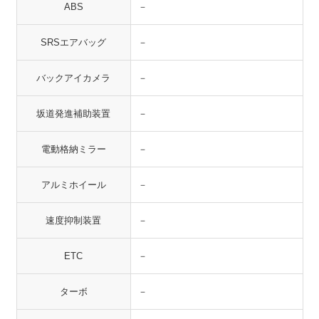
ABS
－
SRSエアバッグ
－
バックアイカメラ
－
坂道発進補助装置
－
電動格納ミラー
－
アルミホイール
－
速度抑制装置
－
ETC
－
ターボ
－