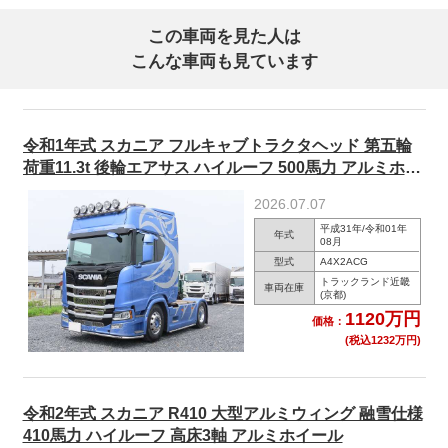
この車両を見た人は
こんな車両も見ています
令和1年式 スカニア フルキャブトラクタヘッド 第五輪
荷重11.3t 後輪エアサス ハイルーフ 500馬力 アルミホイ
ール
2026.07.07
平成31年/令和01年
年式
08月
型式
A4X2ACG
トラックランド近畿
車両在庫
(京都)
1120万円
価格：
(税込1232万円)
令和2年式 スカニア R410 大型アルミウィング 融雪仕様
410馬力 ハイルーフ 高床3軸 アルミホイール