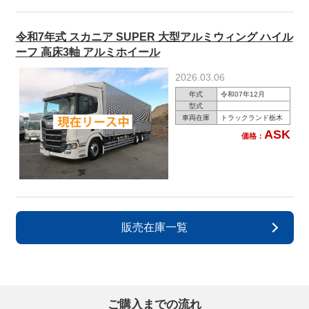
令和7年式 スカニア SUPER 大型アルミウィング ハイル
ーフ 高床3軸 アルミホイール
2026.03.06
年式
令和07年12月
型式
車両在庫
トラックランド栃木
ASK
価格：
販売在庫一覧
ご購入までの流れ