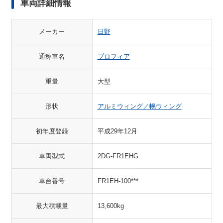
車両詳細情報
メーカー
日野
通称車名
プロフィア
重量
大型
形状
アルミウィング／幌ウィング
初年度登録
平成29年12月
車両型式
2DG-FR1EHG
車台番号
FR1EH-100***
最大積載量
13,600kg