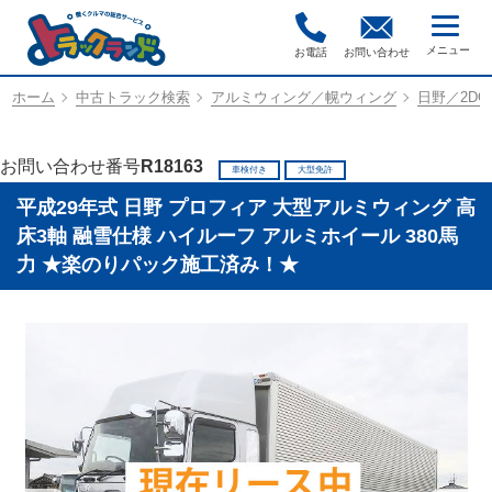
お電話
お問い合わせ
ホーム
中古トラック検索
アルミウィング／幌ウィング
日野／2DG-
お問い合わせ番号
R18163
車検付き
大型免許
平成29年式 日野 プロフィア 大型アルミウィング 高
床3軸 融雪仕様 ハイルーフ アルミホイール 380馬
力 ★楽のりパック施工済み！★