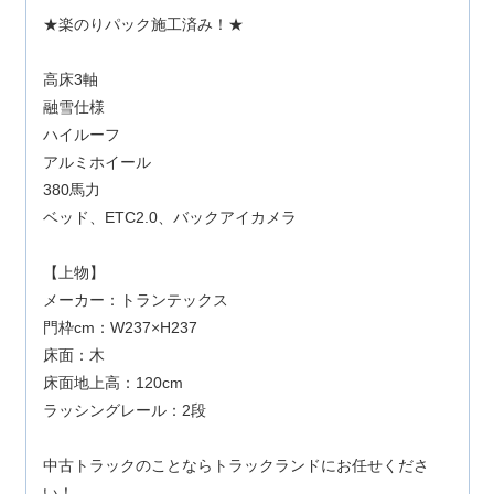
★楽のりパック施工済み！★
高床3軸
融雪仕様
ハイルーフ
アルミホイール
380馬力
ベッド、ETC2.0、バックアイカメラ
【上物】
メーカー：トランテックス
門枠cm：W237×H237
床面：木
床面地上高：120cm
ラッシングレール：2段
中古トラックのことならトラックランドにお任せくださ
い！