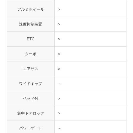
アルミホイール
○
速度抑制装置
○
ETC
○
ターボ
○
エアサス
○
ワイドキャブ
－
ベッド付
○
集中ドアロック
○
パワーゲート
－