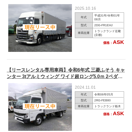
馬力 アルミホイール ★あんしん車検パック施工済み！
2025.10.16
★
平成31年/令和01年
年式
08月
型式
2DG-FR1EHJ
トラックランド近畿
車両在庫
(京都)
ASK
価格：
【リースレンタル専用車両】令和6年式 三菱ふそう キャ
ンター 3tアルミウィング ワイド超ロング5.0ｍ 2ペダル
ラッシングレール2段 150馬力
2024.11.01
年式
令和06年05月
型式
2RG-FEB80
車両在庫
トラックランド栃木
ASK
価格：