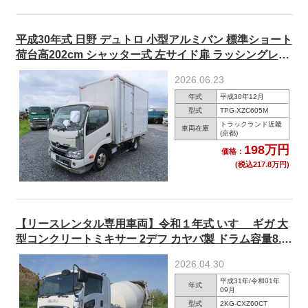
平成30年式 日野 デュトロ 小型アルミバン 標準ショート
荷台高202cm シャッター式 左サイド扉 ラッシングレー
ル2段 ★R8年12月迄車検付★
2026.06.23
年式
平成30年12月
型式
TPG-XZC605M
トラックランド近畿
車両在庫
(京都)
198万円
価格：
(税込217.8万円)
【リースレンタル専用車両】令和１年式 いすゞ ギガ 大
型コンクリートミキサー 2デフ カヤバ製 ドラム容量8.7
㎥ 電動ホッパーカバー ★楽のりパック施工済み！★
2026.04.30
平成31年/令和01年
年式
09月
型式
2KG-CXZ60CT