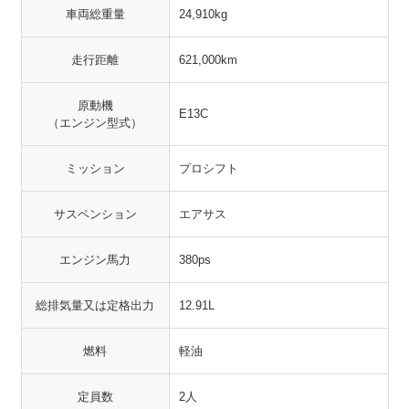
車両総重量
24,910kg
走行距離
621,000km
原動機
E13C
（エンジン型式）
ミッション
プロシフト
サスペンション
エアサス
エンジン馬力
380ps
総排気量又は定格出力
12.91L
燃料
軽油
定員数
2人