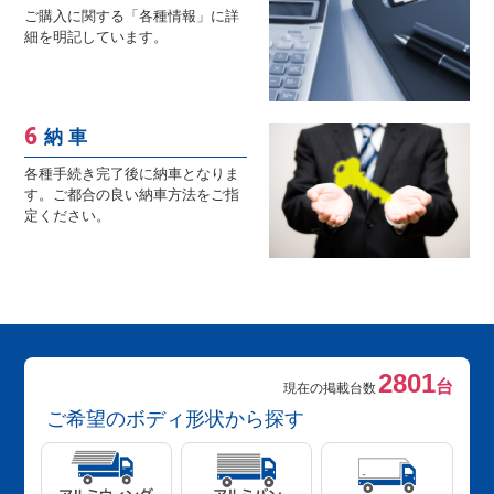
ご購入に関する「各種情報」に詳
細を明記しています。
納 車
各種手続き完了後に納車となりま
す。ご都合の良い納車方法をご指
定ください。
2801
台
現在の掲載台数
ご希望のボディ形状から探す