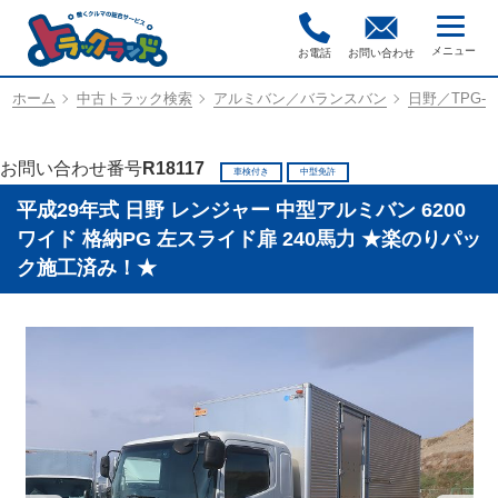
お電話
お問い合わせ
ホーム
中古トラック検索
アルミバン／バランスバン
日野／TPG-F
お問い合わせ番号
R18117
車検付き
中型免許
平成29年式 日野 レンジャー 中型アルミバン 6200
ワイド 格納PG 左スライド扉 240馬力 ★楽のりパッ
ク施工済み！★