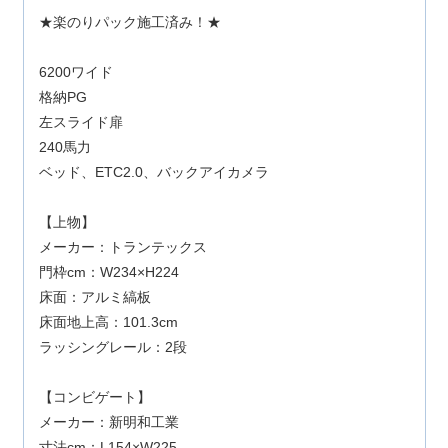
★楽のりパック施工済み！★
6200ワイド
格納PG
左スライド扉
240馬力
ベッド、ETC2.0、バックアイカメラ
【上物】
メーカー：トランテックス
門枠cm：W234×H224
床面：アルミ縞板
床面地上高：101.3cm
ラッシングレール：2段
【コンビゲート】
メーカー：新明和工業
寸法cm：L154×W225