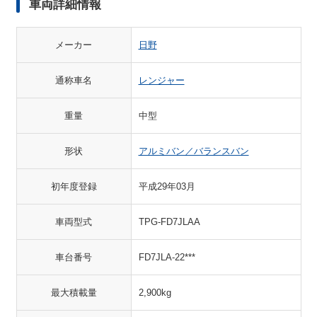
車両詳細情報
メーカー
日野
通称車名
レンジャー
重量
中型
形状
アルミバン／バランスバン
初年度登録
平成29年03月
車両型式
TPG-FD7JLAA
車台番号
FD7JLA-22***
最大積載量
2,900kg