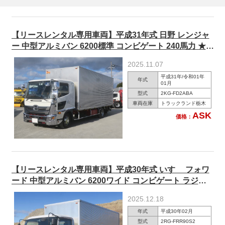
【リースレンタル専用車両】平成31年式 日野 レンジャ
ー 中型アルミバン 6200標準 コンビゲート 240馬力 ★楽
のりパック施工済み！★
2025.11.07
平成31年/令和01年
年式
01月
型式
2KG-FD2ABA
車両在庫
トラックランド栃木
ASK
価格：
【リースレンタル専用車両】平成30年式 いすゞ フォワ
ード 中型アルミバン 6200ワイド コンビゲート ラジコ
ン ★楽のりパック施工済み！★
2025.12.18
年式
平成30年02月
型式
2RG-FRR90S2