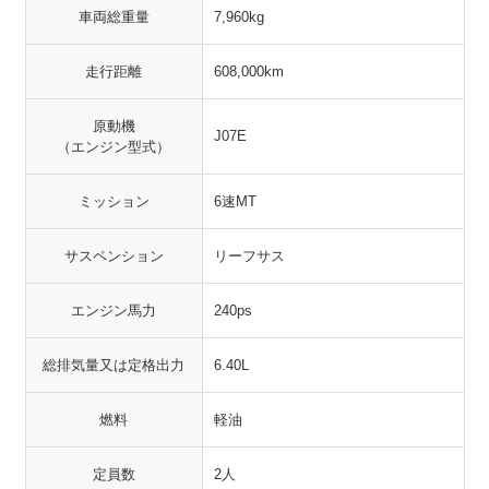
車両総重量
7,960kg
走行距離
608,000km
原動機
J07E
（エンジン型式）
ミッション
6速MT
サスペンション
リーフサス
エンジン馬力
240ps
総排気量又は定格出力
6.40L
燃料
軽油
定員数
2人