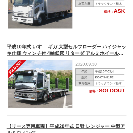
車両在庫
トラックランド栃木
ASK
価格：
平成10年式 いすゞ ギガ 大型セルフローダー ハイジャッ
キ仕様 ウィンチ付 4軸低床 リターダ アルミホイール装
着 自動中折れ歩み板付き
2020.09.30
年式
平成10年03月
型式
KC-CYH81P2
車両在庫
トラックランド栃木
SOLDOUT
価格：
【リース専用車両】平成20年式 日野 レンジャー 中型ア
ルミウィング