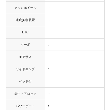
アルミホイール
－
速度抑制装置
－
ETC
○
ターボ
○
エアサス
－
ワイドキャブ
○
ベッド付
○
集中ドアロック
－
パワーゲート
○