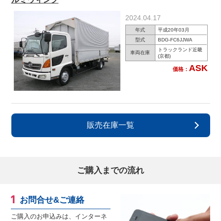
2024.04.17
年式
平成20年03月
型式
BDG-FC6JJWA
トラックランド近畿
車両在庫
(京都)
ASK
価格：
販売在庫一覧
ご購入までの流れ
お問合せ&ご連絡
ご購入のお申込みは、インターネ