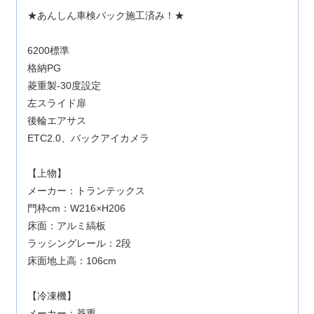
★あんしん車検パック施工済み！★
6200標準
格納PG
菱重製-30度設定
左スライド扉
後輪エアサス
ETC2.0、バックアイカメラ
【上物】
メーカー：トランテックス
門枠cm：W216×H206
床面：アルミ縞板
ラッシングレール：2段
床面地上高：106cm
【冷凍機】
メーカー：菱重