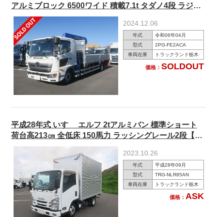
アルミブロック 6500ワイド 積載7.1t タダノ4段 ラジコ
ン フックイン リターダ 260馬力
2024.12.06
年式
令和06年04月
型式
2PG-FE2ACA
車両在庫
トラックランド栃木
SOLDOUT
価格：
平成28年式 いすゞ エルフ 2tアルミバン 標準ショート
荷台高213㎝ 全低床 150馬力 ラッシングレール2段【準
中型(5t限定)免許対応 ※旧普通免許OK】
2023.10.26
年式
平成28年09月
型式
TRG-NLR85AN
車両在庫
トラックランド栃木
ASK
価格：