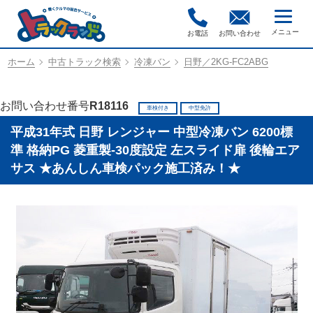
お電話
お問い合わせ
ホーム
中古トラック検索
冷凍バン
日野／2KG-FC2ABG
お問い合わせ番号
R18116
車検付き
中型免許
平成31年式 日野 レンジャー 中型冷凍バン 6200標
準 格納PG 菱重製-30度設定 左スライド扉 後輪エア
サス ★あんしん車検パック施工済み！★