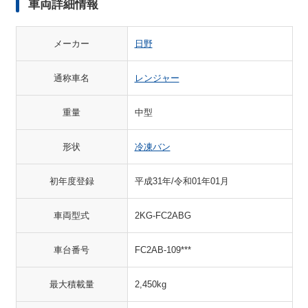
車両詳細情報
メーカー
日野
通称車名
レンジャー
重量
中型
形状
冷凍バン
初年度登録
平成31年/令和01年01月
車両型式
2KG-FC2ABG
車台番号
FC2AB-109***
最大積載量
2,450kg