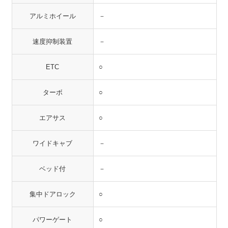
アルミホイール
－
速度抑制装置
－
ETC
○
ターボ
○
エアサス
○
ワイドキャブ
－
ベッド付
－
集中ドアロック
○
パワーゲート
○