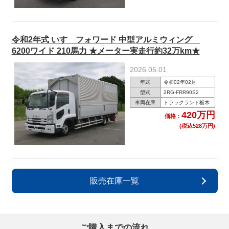
令和2年式 いすゞフォワード 中型アルミウィング
6200ワイド 210馬力 ★メーター実走行約32万km★
2026.05.01
年式
令和02年02月
型式
2RG-FRR90S2
車両在庫
トラックランド栃木
420万円
価格：
(税込528万円)
販売在庫一覧
ご購入までの流れ