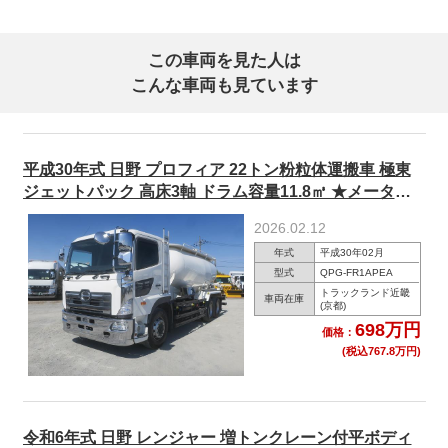
この車両を見た人は
こんな車両も見ています
平成30年式 日野 プロフィア 22トン粉粒体運搬車 極東
ジェットパック 高床3軸 ドラム容量11.8㎥ ★メーター
実走行37万㎞★
2026.02.12
年式
平成30年02月
型式
QPG-FR1APEA
トラックランド近畿
車両在庫
(京都)
698万円
価格：
(税込767.8万円)
令和6年式 日野 レンジャー 増トンクレーン付平ボディ