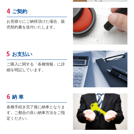
ご契約
お見積りにご納得頂けた場合、販
売契約書を送付いたします。
お支払い
ご購入に関する「各種情報」に詳
細を明記しています。
納 車
各種手続き完了後に納車となりま
す。ご都合の良い納車方法をご指
定ください。