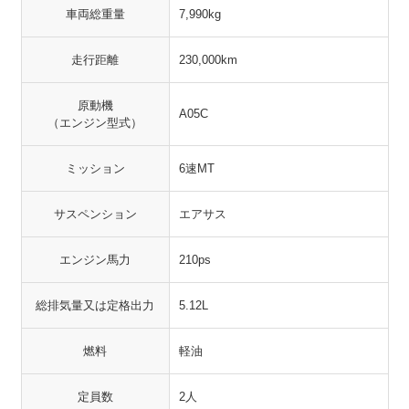
車両総重量
7,990kg
走行距離
230,000km
原動機
A05C
（エンジン型式）
ミッション
6速MT
サスペンション
エアサス
エンジン馬力
210ps
総排気量又は定格出力
5.12L
燃料
軽油
定員数
2人