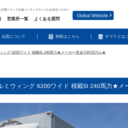
な大型トラックを扱うトラックランドにお任せください
Global Website
報
営業所一覧
よくある質問
品質について
買取はこちら
サブスクは
ング 6200ワイド 積載5t 240馬力★メーター実走行約25万㎞★
ミウィング 6200ワイド 積載5t 240馬力★