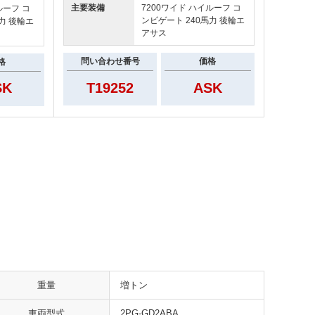
主要装備
7200ワイド ハイルーフ コ
ルーフ コ
ンビゲート 240馬力 後輪エ
力 後輪エ
アサス
問い合わせ番号
価格
格
T19252
ASK
SK
重量
増トン
車両型式
2PG-GD2ABA