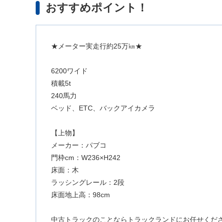
おすすめポイント！
★メーター実走行約25万㎞★
6200ワイド
積載5t
240馬力
ベッド、ETC、バックアイカメラ
【上物】
メーカー：パブコ
門枠cm：W236×H242
床面：木
ラッシングレール：2段
床面地上高：98cm
中古トラックのことならトラックランドにお任せくだ