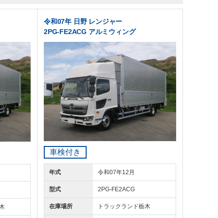
令和07年 日野 レンジャー
2PG-FE2ACG アルミウィング
車検付き
年式
令和07年12月
型式
2PG-FE2ACG
在庫場所
トラックランド
栃木
木