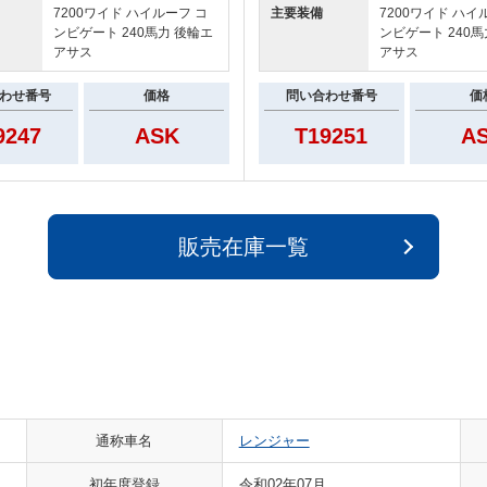
7200ワイド ハイルーフ コ
主要装備
7200ワイド ハイ
ンビゲート 240馬力 後輪エ
ンビゲート 240馬
アサス
アサス
わせ番号
価格
問い合わせ番号
価
9247
ASK
T19251
A
販売在庫一覧
通称車名
レンジャー
初年度登録
令和02年07月