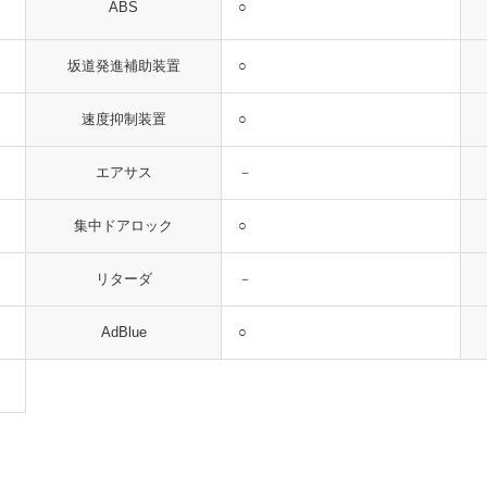
○
ABS
○
坂道発進補助装置
○
速度抑制装置
－
エアサス
○
集中ドアロック
－
リターダ
○
AdBlue