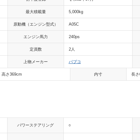
最大積載量
5,000kg
原動機
（エンジン型式）
A05C
エンジン馬力
240ps
定員数
2人
上物メーカー
パブコ
 高さ369cm
内寸
長さ
○
パワーステアリング