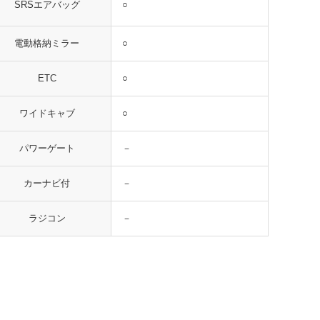
○
SRSエアバッグ
○
電動格納ミラー
○
ETC
○
ワイドキャブ
－
パワーゲート
－
カーナビ付
－
ラジコン