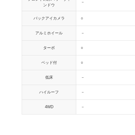
－
ンドウ
○
バックアイカメラ
－
アルミホイール
○
ターボ
○
ベッド付
－
低床
－
ハイルーフ
－
4WD