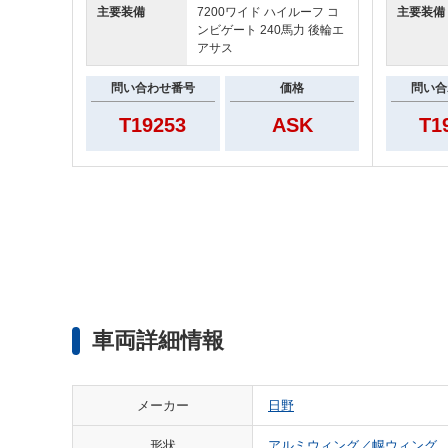
主要装備
7200ワイド ハイルーフ コ
主要装備
ンビゲート 240馬力 後輪エ
アサス
問い合わせ番号
価格
問い合
T19253
ASK
T1
車両詳細情報
メーカー
日野
形状
アルミウィング／幌ウィング