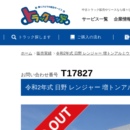
中古トラック販売やリースなら様々
サービス一覧
企業情
トラック探します
ご購入の流れ
ホーム
販売実績
令和2年式 日野 レンジャー 増トンアルミウィ
T17827
お問い合わせ番号
令和2年式 日野 レンジャー 増トンアル