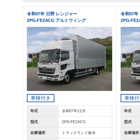
令和07年 日野 レンジャー
令和07年
2PG-FE2ACG アルミウィング
2PG-F
車検付き
車検付
年式
令和07年12月
年式
型式
2PG-FE2ACG
型式
在庫場所
トラックランド
栃木
在庫場所