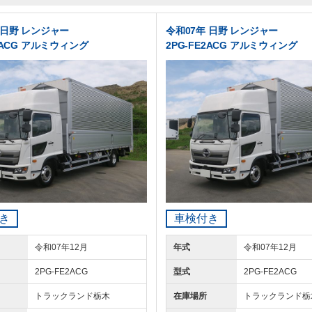
 日野 レンジャー
令和07年 日野 レンジャー
E2ACG アルミウィング
2PG-FE2ACG アルミウィング
き
車検付き
令和07年12月
年式
令和07年12月
2PG-FE2ACG
型式
2PG-FE2ACG
トラックランド
栃木
在庫場所
トラックランド
栃