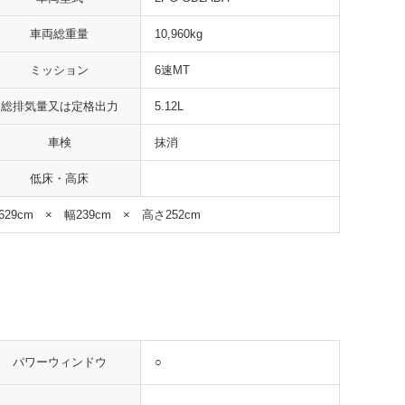
車両総重量
10,960kg
ミッション
6速MT
総排気量又は定格出力
5.12L
車検
抹消
低床・高床
629cm × 幅239cm × 高さ252cm
○
パワーウィンドウ