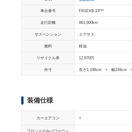
車台番号
FR1EXB-13***
走行距離
861,000km
サスペンション
エアサス
燃料
軽油
リサイクル券
12,870円
外寸
長さ1,198cm × 幅249cm 
装備仕様
○
カーエアコン
フロントのみパワーウィ