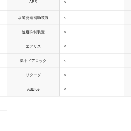
○
ABS
○
坂道発進補助装置
○
速度抑制装置
○
エアサス
○
集中ドアロック
○
リターダ
○
AdBlue