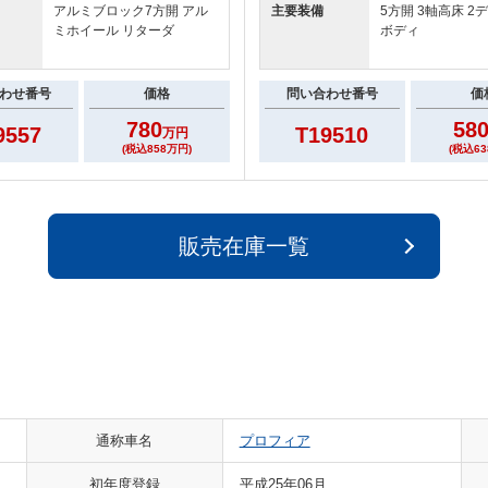
アルミブロック7方開 アル
主要装備
5方開 3軸高床 2デ
ミホイール リターダ
ボディ
わせ番号
価格
問い合わせ番号
価
780
58
9557
T19510
万円
(税込858万円)
(税込63
販売在庫一覧
通称車名
プロフィア
初年度登録
平成25年06月