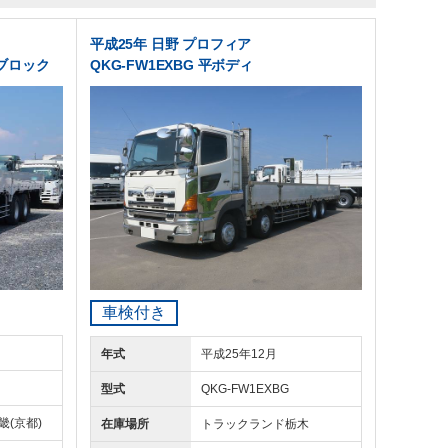
平成25年 日野 プロフィア
ミブロック
QKG-FW1EXBG 平ボディ
車検付き
年式
平成25年12月
型式
QKG-FW1EXBG
畿(京都)
在庫場所
トラックランド
栃木