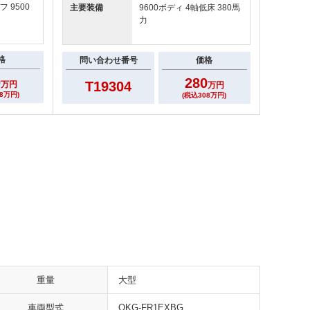
フ 9500
主要装備
9600ボディ 4軸低床 380馬
力
格
問い合わせ番号
価格
0
280
T19304
万円
万円
8万円)
(税込308万円)
重量
大型
車両型式
QKG-FR1EXBG