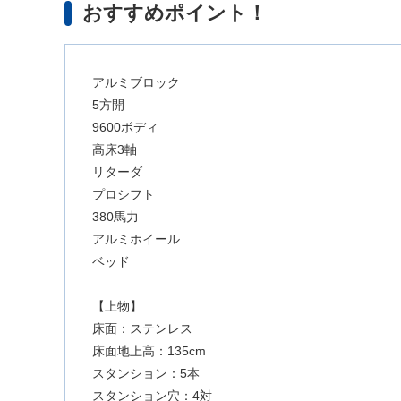
おすすめポイント！
アルミブロック
5方開
9600ボディ
高床3軸
リターダ
プロシフト
380馬力
アルミホイール
ベッド
【上物】
床面：ステンレス
床面地上高：135cm
スタンション：5本
スタンション穴：4対