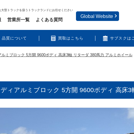
な大型トラックを扱うトラックランドにお任せください
Global Website
報
営業所一覧
よくある質問
品質について
買取はこちら
サブスクは
ルミブロック 5方開 9600ボディ 高床3軸 リターダ 380馬力 アルミホイール
ディアルミブロック 5方開 9600ボディ 高床3