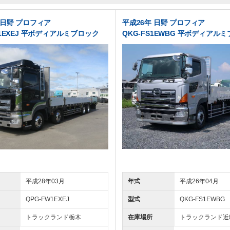
 日野 プロフィア
平成26年 日野 プロフィア
W1EXEJ 平ボディアルミブロック
QKG-FS1EWBG 平ボディアル
平成28年03月
年式
平成26年04月
QPG-FW1EXEJ
型式
QKG-FS1EWBG
トラックランド
栃木
在庫場所
トラックランド
近