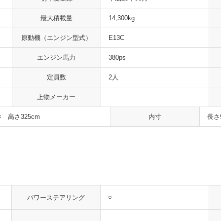
最大積載量
14,300kg
原動機
（エンジン型式）
E13C
エンジン馬力
380ps
定員数
2人
上物メーカー
× 高さ325cm
内寸
長さ
○
パワーステアリング