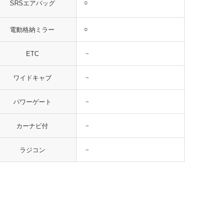
○
SRSエアバッグ
○
電動格納ミラー
－
ETC
－
ワイドキャブ
－
パワーゲート
－
カーナビ付
－
ラジコン