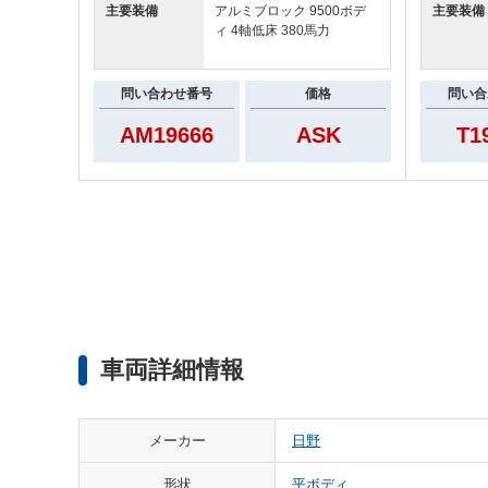
主要装備
アルミブロック 9500ボデ
主要装備
ィ 4軸低床 380馬力
問い合わせ番号
価格
問い合
AM19666
ASK
T1
車両詳細情報
メーカー
日野
形状
平ボディ