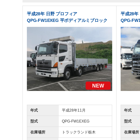
平成28年 日野 プロフィア
平成28年
QPG-FW1EXEG 平ボディアルミブロック
QPG-F
NEW
年式
平成28年11月
年式
型式
QPG-FW1EXEG
型式
在庫場所
トラックランド
栃木
在庫場所