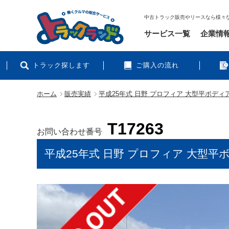
中古トラック販売やリースなら様々
サービス一覧
企業情
トラック探します
ご購入の流れ
ホーム
販売実績
平成25年式 日野 プロフィア 大型平ボディア
T17263
お問い合わせ番号
平成25年式 日野 プロフィア 大型平ボ