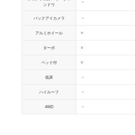
－
ンドウ
－
バックアイカメラ
○
アルミホイール
○
ターボ
○
ベッド付
－
低床
－
ハイルーフ
－
4WD