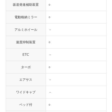
坂道発進補助装置
○
電動格納ミラー
○
アルミホイール
－
速度抑制装置
○
ETC
－
ターボ
○
エアサス
－
ワイドキャブ
－
ベッド付
○