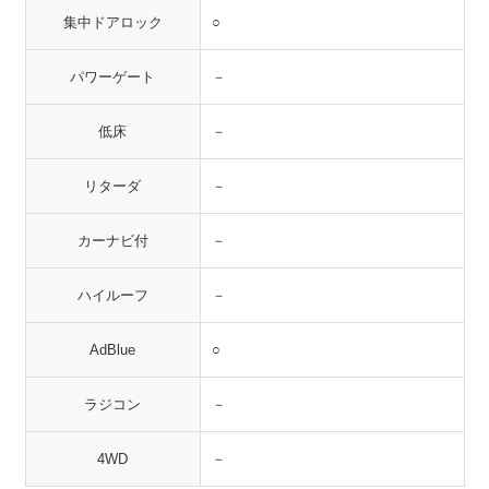
集中ドアロック
○
パワーゲート
－
低床
－
リターダ
－
カーナビ付
－
ハイルーフ
－
AdBlue
○
ラジコン
－
4WD
－