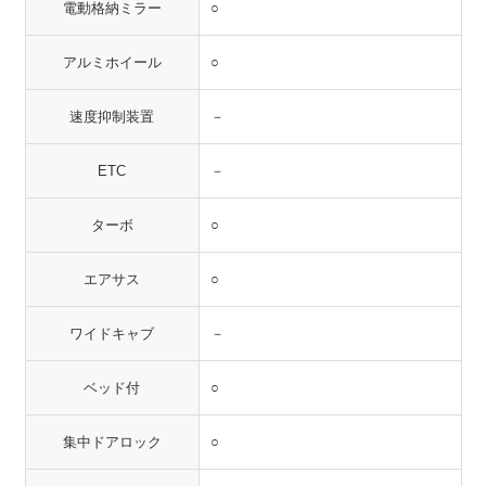
電動格納ミラー
○
アルミホイール
○
速度抑制装置
－
ETC
－
ターボ
○
エアサス
○
ワイドキャブ
－
ベッド付
○
集中ドアロック
○