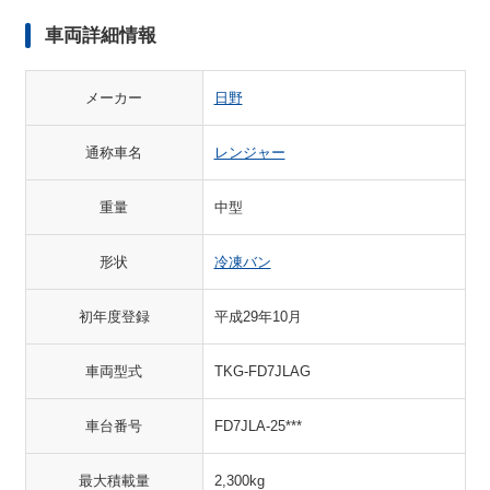
車両詳細情報
メーカー
日野
通称車名
レンジャー
重量
中型
形状
冷凍バン
初年度登録
平成29年10月
車両型式
TKG-FD7JLAG
車台番号
FD7JLA-25***
最大積載量
2,300kg