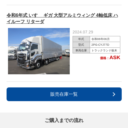
令和6年式 いすゞ ギガ 大型アルミウィング 4軸低床 ハ
イルーフ リターダ
2024.07.29
年式
令和06年06月
型式
2PG-CYJ77D
車両在庫
トラックランド栃木
ASK
価格：
販売在庫一覧
ご購入までの流れ