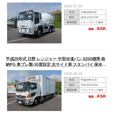
8.7ｍ3 電動ホッパーカバー 380馬力★楽のりパック施工
2025.07.29
済/新品タイヤ履き替え済★
年式
平成26年03月
型式
QKG-CXZ77AT
車両在庫
トラックランド栃木
ASK
価格：
平成29年式 日野 レンジャー 中型冷凍バン 6200標準 格
納PG 東プレ製-30度設定 左サイド扉 スタンバイ 保冷カ
ーテン付 240馬力
2025.09.10
年式
平成29年07月
型式
TKG-FD7JLAA
車両在庫
トラックランド栃木
ASK
価格：