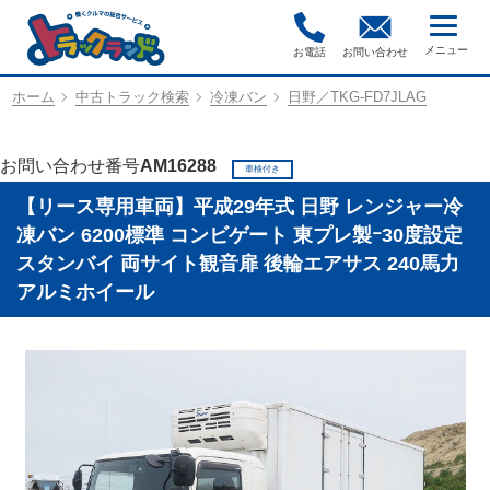
お電話
お問い合わせ
ホーム
中古トラック検索
冷凍バン
日野／TKG-FD7JLAG
お問い合わせ番号
AM16288
車検付き
【リース専用車両】平成29年式 日野 レンジャー冷
凍バン 6200標準 コンビゲート 東プレ製ｰ30度設定
スタンバイ 両サイト観音扉 後輪エアサス 240馬力
アルミホイール