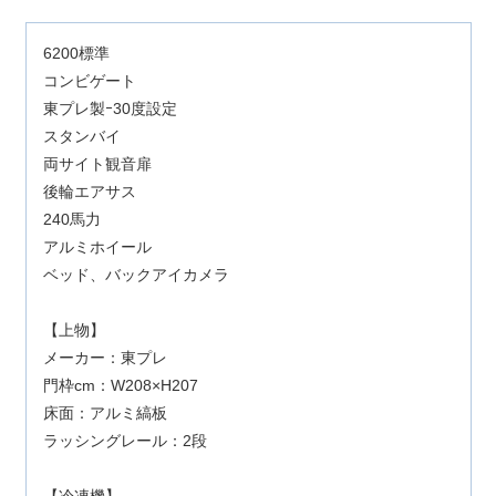
6200標準
コンビゲート
東プレ製ｰ30度設定
スタンバイ
両サイト観音扉
後輪エアサス
240馬力
アルミホイール
ベッド、バックアイカメラ
【上物】
メーカー：東プレ
門枠cm：W208×H207
床面：アルミ縞板
ラッシングレール：2段