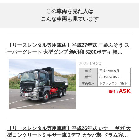
この車両を見た人は
こんな車両も見ています
【リースレンタル専用車両】平成27年式 三菱ふそう ス
ーパーグレート 大型ダンプ 新明和 5200ボディ 幅
230cm 2デフ 380馬力 ★楽のりパック施工済み！★
2025.09.30
年式
平成27年05月
型式
QKG-FV60VX
車両在庫
トラックランド栃木
ASK
価格：
【リースレンタル専用車両】平成26年式 いすゞ ギガ 大
型コンクリートミキサー車 2デフ カヤバ製 ドラム容量