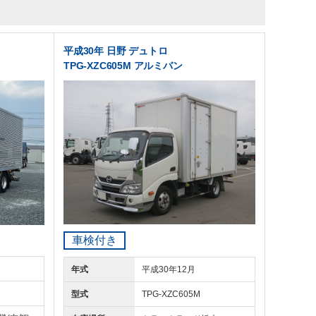
平成30年 日野 デュトロ
TPG-XZC605M アルミバン
車検付き
年式
平成30年12月
型式
TPG-XZC605M