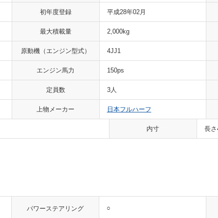
初年度登録
平成28年02月
最大積載量
2,000kg
原動機
（エンジン型式）
4JJ1
エンジン馬力
150ps
定員数
3人
上物メーカー
日本フルハーフ
内寸
長さ
○
パワーステアリング