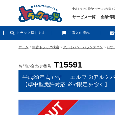
中古トラック販売やリースなら様々
サービス一覧
企業情
トラック探します
ご購入の流れ
ホーム
中古トラック検索
アルミバン／バランスバン
いすゞ
T15591
お問い合わせ番号
平成28年式 いすゞ エルフ 2tアルミ
【準中型免許対応 ※5t限定を除く】