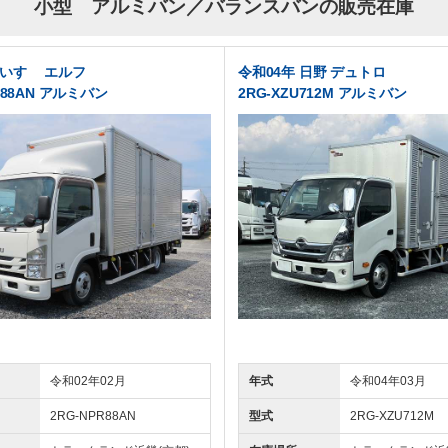
小型 アルミバン／バランスバンの販売在庫
 いすゞ エルフ
令和04年 日野 デュトロ
R88AN アルミバン
2RG-XZU712M アルミバン
令和02年02月
年式
令和04年03月
2RG-NPR88AN
型式
2RG-XZU712M