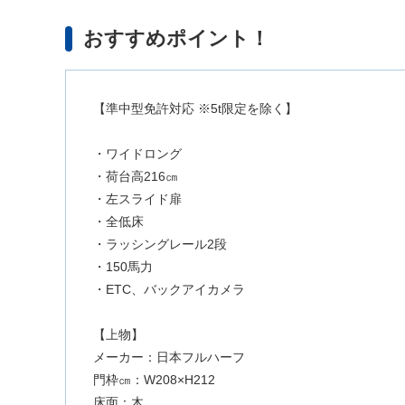
おすすめポイント！
【準中型免許対応 ※5t限定を除く】
・ワイドロング
・荷台高216㎝
・左スライド扉
・全低床
・ラッシングレール2段
・150馬力
・ETC、バックアイカメラ
【上物】
メーカー：日本フルハーフ
門枠㎝：W208×H212
床面：木