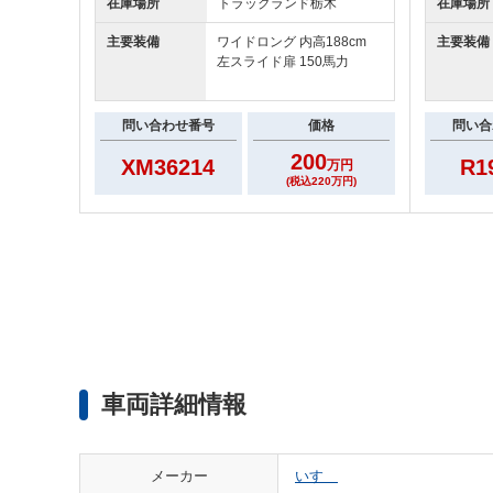
在庫場所
トラックランド
栃木
在庫場所
主要装備
ワイドロング 内高188cm
主要装備
左スライド扉 150馬力
問い合わせ番号
価格
問い合
200
XM36214
R1
万円
(税込220万円)
車両詳細情報
メーカー
いすゞ