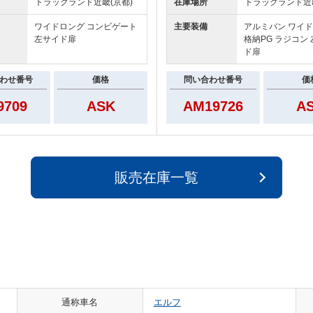
トラックランド
近畿(京都)
在庫場所
トラックランド
近
ワイドロング コンビゲート
主要装備
アルミバン ワイ
左サイド扉
格納PG ラジコン
ド扉
わせ番号
価格
問い合わせ番号
価
9709
ASK
AM19726
A
販売在庫一覧
通称車名
エルフ