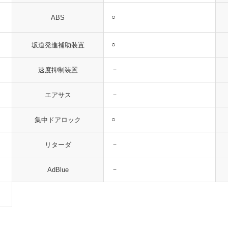
○
ABS
○
坂道発進補助装置
－
速度抑制装置
－
エアサス
○
集中ドアロック
－
リターダ
－
AdBlue