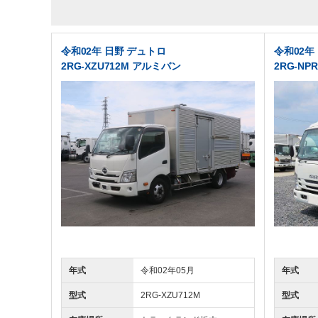
令和02年 日野 デュトロ
令和02年
2RG-XZU712M アルミバン
2RG-NP
年式
令和02年05月
年式
型式
2RG-XZU712M
型式