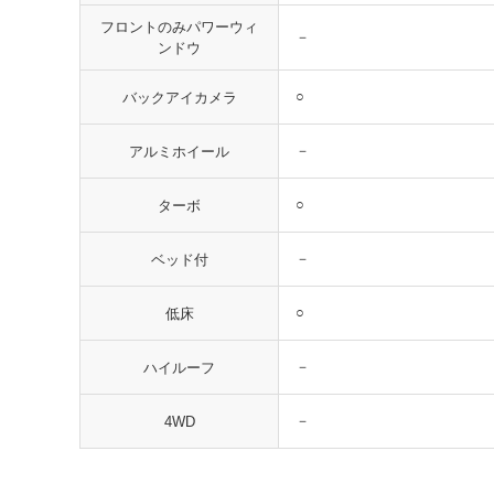
フロントのみパワーウィ
－
ンドウ
○
バックアイカメラ
－
アルミホイール
○
ターボ
－
ベッド付
○
低床
－
ハイルーフ
－
4WD