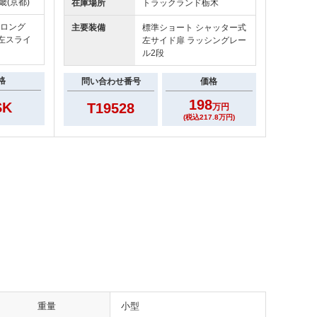
畿(京都)
在庫場所
トラックランド
栃木
ドロング
主要装備
標準ショート シャッター式
 左スライ
左サイド扉 ラッシングレー
ル2段
格
問い合わせ番号
価格
198
SK
T19528
万円
(税込217.8万円)
重量
小型