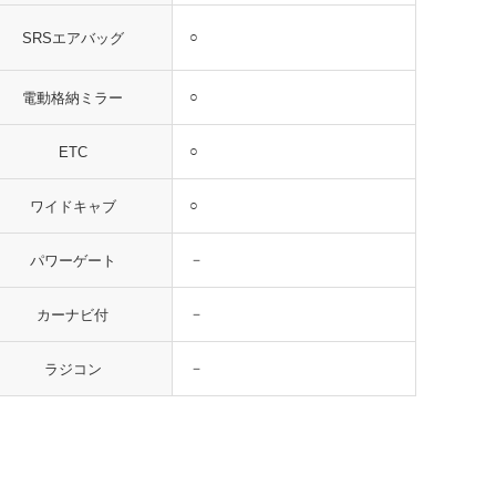
○
SRSエアバッグ
○
電動格納ミラー
○
ETC
○
ワイドキャブ
－
パワーゲート
－
カーナビ付
－
ラジコン