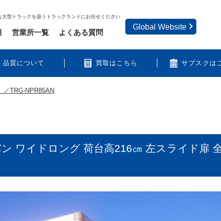
な大型トラックを扱うトラックランドにお任せください
Global Website
報
営業所一覧
よくある質問
品質について
買取はこちら
サブスクは
／TRG-NPR85AN
バン ワイドロング 荷台高216㎝ 左スライド扉 