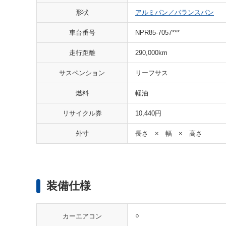
形状
アルミバン／バランスバン
車台番号
NPR85-7057***
走行距離
290,000km
サスペンション
リーフサス
燃料
軽油
リサイクル券
10,440円
外寸
長さ × 幅 × 高さ
装備仕様
○
カーエアコン