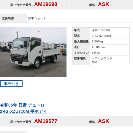
AM19698
ASK
問い合わせ番号
価格
主要装備
標準ショート
年式
令和05年10月
型式
2RG-NJR88AF
最大積載量
2,000kg
走行
16,000km
ミッション
5速MT
在庫場所
トラックランド
栃木
車検付き
令和05年 日野 デュトロ
2RG-XZU710M 平ボディ
AM19577
ASK
問い合わせ番号
価格