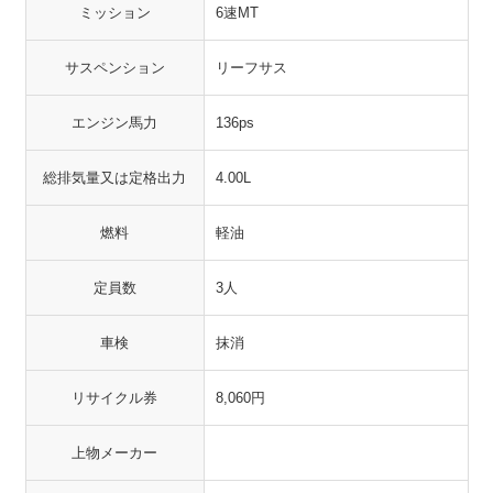
ミッション
6速MT
サスペンション
リーフサス
エンジン馬力
136ps
総排気量又は定格出力
4.00L
燃料
軽油
定員数
3人
車検
抹消
リサイクル券
8,060円
上物メーカー