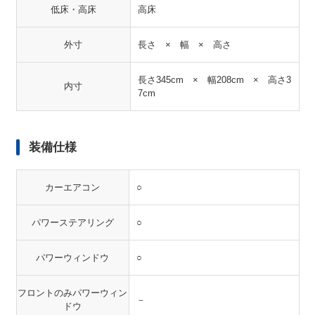
低床・高床
高床
外寸
長さ × 幅 × 高さ
長さ345cm × 幅208cm × 高さ3
内寸
7cm
装備仕様
カーエアコン
○
パワーステアリング
○
パワーウィンドウ
○
フロントのみパワーウィン
－
ドウ