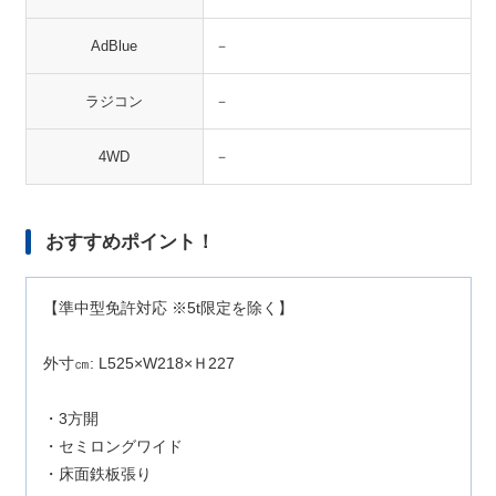
AdBlue
－
ラジコン
－
4WD
－
おすすめポイント！
【準中型免許対応 ※5t限定を除く】
外寸㎝: L525×W218×Ｈ227
・3方開
・セミロングワイド
・床面鉄板張り