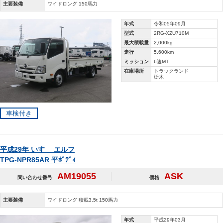
主要装備
ワイドロング 150馬力
年式
令和05年09月
型式
2RG-XZU710M
最大積載量
2,000kg
走行
5,600km
ミッション
6速MT
在庫場所
トラックランド
栃木
車検付き
平成29年 いすゞ エルフ
TPG-NPR85AR 平ﾎﾞﾃﾞｨ
AM19055
ASK
問い合わせ番号
価格
主要装備
ワイドロング 積載3.5t 150馬力
年式
平成29年03月