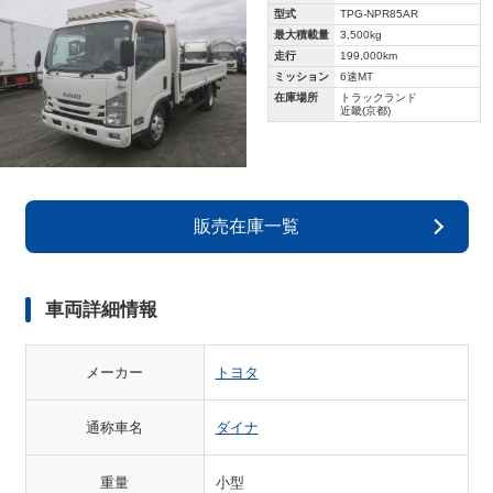
型式
TPG-NPR85AR
最大積載量
3,500kg
走行
199,000km
ミッション
6速MT
在庫場所
トラックランド
近畿(京都)
販売在庫一覧
車両詳細情報
メーカー
トヨタ
通称車名
ダイナ
重量
小型