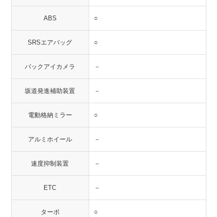
ABS
○
SRSエアバッグ
○
バックアイカメラ
－
坂道発進補助装置
－
電動格納ミラー
○
アルミホイール
－
速度抑制装置
－
ETC
－
ターボ
○