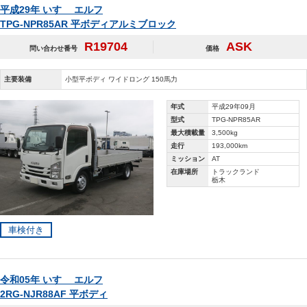
平成29年 いすゞ エルフ
TPG-NPR85AR 平ボディアルミブロック
R19704
ASK
問い合わせ番号
価格
主要装備
小型平ボディ ワイドロング 150馬力
年式
平成29年09月
型式
TPG-NPR85AR
最大積載量
3,500kg
走行
193,000km
ミッション
AT
在庫場所
トラックランド
栃木
車検付き
令和05年 いすゞ エルフ
2RG-NJR88AF 平ボディ