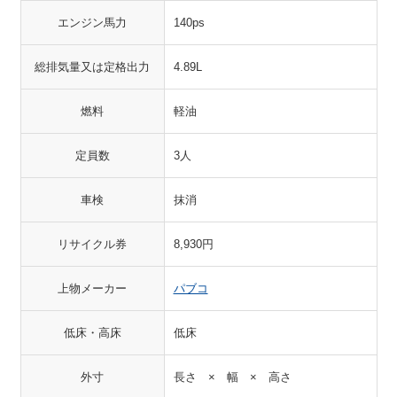
エンジン馬力
140ps
総排気量又は定格出力
4.89L
燃料
軽油
定員数
3人
車検
抹消
リサイクル券
8,930円
上物メーカー
パブコ
低床・高床
低床
外寸
長さ × 幅 × 高さ