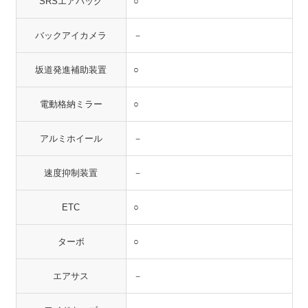
SRSエアバッグ
○
バックアイカメラ
－
坂道発進補助装置
○
電動格納ミラー
○
アルミホイール
－
速度抑制装置
－
ETC
○
ターボ
○
エアサス
－