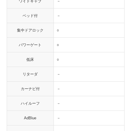
ワイドキャブ
－
ベッド付
－
集中ドアロック
○
パワーゲート
○
低床
○
リターダ
－
カーナビ付
－
ハイルーフ
－
AdBlue
－