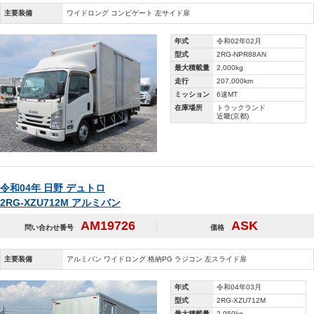
主要装備
ワイドロング コンビゲート 左サイド扉
年式
令和02年02月
型式
2RG-NPR88AN
最大積載量
2,000kg
走行
207,000km
ミッション
6速MT
在庫場所
トラックランド
近畿(京都)
令和04年 日野 デュトロ
2RG-XZU712M アルミバン
AM19726
ASK
問い合わせ番号
価格
主要装備
アルミバン ワイドロング 格納PG ラジコン 左スライド扉
年式
令和04年03月
型式
2RG-XZU712M
最大積載量
2,950kg