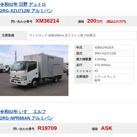
令和02年 日野 デュトロ
2RG-XZU712M アルミバン
XM36214
200
問い合わせ番号
価格
万円
(税込220万円)
主要装備
ワイドロング 内高188cm 左スライド扉 150馬力
年式
令和02年05月
型式
2RG-XZU712M
最大積載量
3,000kg
走行
270,000km
ミッション
AT
在庫場所
トラックランド
栃木
令和02年 いすゞ エルフ
2RG-NPR88AN アルミバン
R19709
ASK
問い合わせ番号
価格