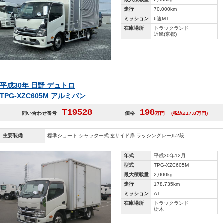
走行
70,000km
ミッション
6速MT
在庫場所
トラックランド
近畿(京都)
平成30年 日野 デュトロ
TPG-XZC605M アルミバン
T19528
198
問い合わせ番号
価格
万円
(税込217.8万円)
主要装備
標準ショート シャッター式 左サイド扉 ラッシングレール2段
年式
平成30年12月
型式
TPG-XZC605M
最大積載量
2,000kg
走行
178,735km
ミッション
AT
在庫場所
トラックランド
栃木