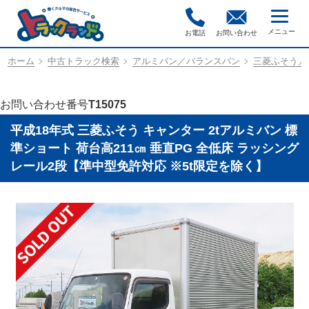
お電話
お問い合わせ
ホーム
中古トラック検索
アルミバン／バランスバン
三菱ふそう／PA
お問い合わせ番号
T15075
平成18年式 三菱ふそう キャンター 2tアルミバン 標
準ショート 荷台高211㎝ 垂直PG 全低床 ラッシング
レール2段【準中型免許対応 ※5t限定を除く】