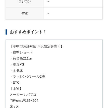
ラジコン
－
4WD
－
おすすめポイント！
【準中型免許対応 ※5t限定を除く】
・標準ショート
・荷台高211㎝
・垂直PG
・全低床
・ラッシングレール2段
・ETC
【上物】
メーカー：パブコ
門枠cm:W169×204
床：木