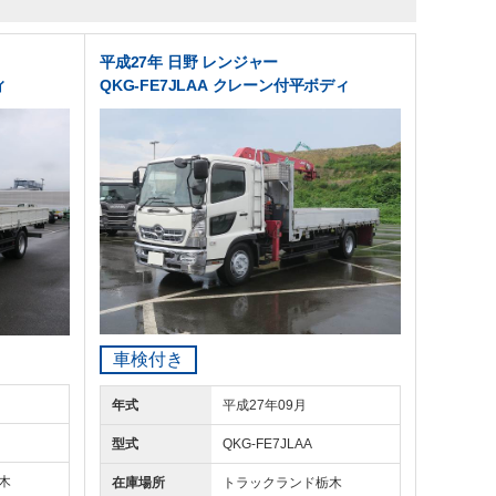
平成27年 日野 レンジャー
ィ
QKG-FE7JLAA クレーン付平ボディ
車検付き
年式
平成27年09月
型式
QKG-FE7JLAA
木
在庫場所
トラックランド
栃木