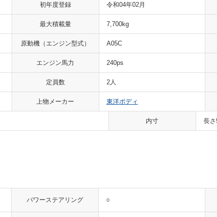
初年度登録
令和04年02月
最大積載量
7,700kg
原動機
（エンジン型式）
A05C
エンジン馬力
240ps
定員数
2人
上物メーカー
東洋ボディ
内寸
長さ
○
パワーステアリング