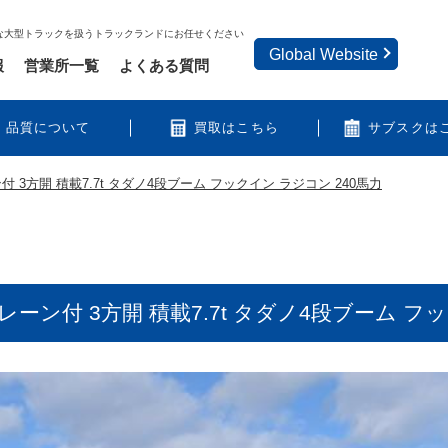
な大型トラックを扱うトラックランドにお任せください
Global Website
報
営業所一覧
よくある質問
品質について
買取はこちら
サブスクは
 3方開 積載7.7t タダノ4段ブーム フックイン ラジコン 240馬力
レーン付 3方開 積載7.7t タダノ4段ブーム フ