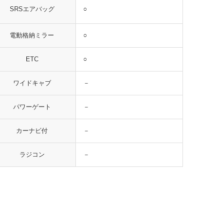
○
SRSエアバッグ
○
電動格納ミラー
○
ETC
－
ワイドキャブ
－
パワーゲート
－
カーナビ付
－
ラジコン