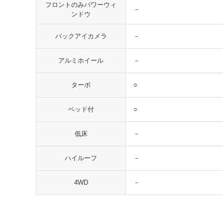
フロントのみパワーウィ
－
ンドウ
－
バックアイカメラ
－
アルミホイール
○
ターボ
○
ベッド付
－
低床
－
ハイルーフ
－
4WD