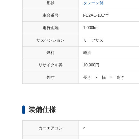
形状
クレーン付
車台番号
FE2AC-101***
走行距離
1,000km
サスペンション
リーフサス
燃料
軽油
リサイクル券
10,900円
外寸
長さ × 幅 × 高さ
装備仕様
○
カーエアコン