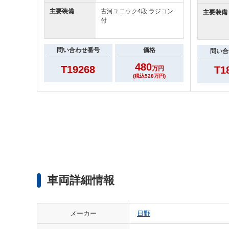
主要装備
古河ユニック4段 ラジコン
主要装備
付
問い合わせ番号
価格
問い合
480
T19268
T1
万円
(税込528万円)
車両詳細情報
メーカー
日野