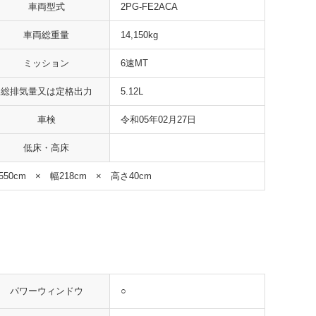
車両型式
2PG-FE2ACA
車両総重量
14,150kg
ミッション
6速MT
総排気量又は定格出力
5.12L
車検
令和05年02月27日
低床・高床
550cm × 幅218cm × 高さ40cm
○
パワーウィンドウ