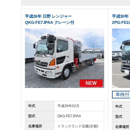
平成26年 日野 レンジャー
平成30年
QKG-FE7JPAA クレーン付
2PG-F
NEW
車検付
年式
平成26年02月
年式
型式
QKG-FE7JPAA
型式
在庫場所
トラックランド
近畿(京都)
在庫場所