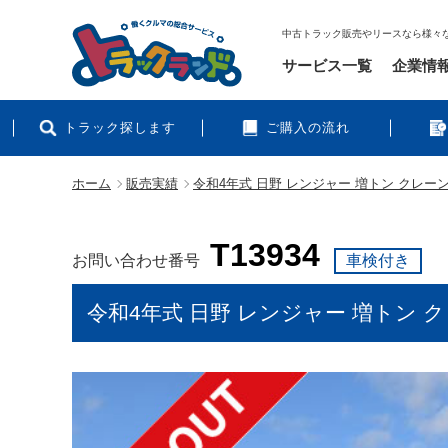
中古トラック販売やリースなら様々
サービス一覧
企業情
トラック探します
ご購入の流れ
ホーム
販売実績
令和4年式 日野 レンジャー 増トン クレーン付
T13934
お問い合わせ番号
車検付き
令和4年式 日野 レンジャー 増トン ク