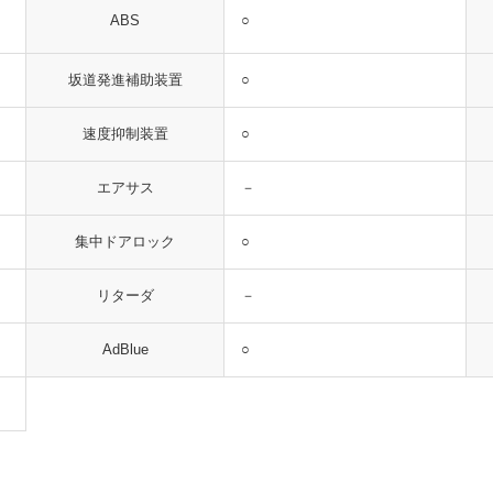
○
ABS
○
坂道発進補助装置
○
速度抑制装置
－
エアサス
○
集中ドアロック
－
リターダ
○
AdBlue