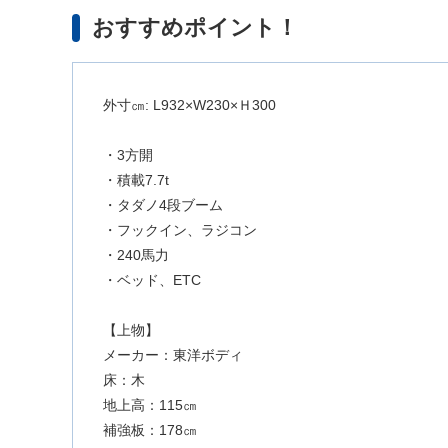
おすすめポイント！
外寸㎝: L932×W230×Ｈ300
・3方開
・積載7.7t
・タダノ4段ブーム
・フックイン、ラジコン
・240馬力
・ベッド、ETC
【上物】
メーカー：東洋ボディ
床：木
地上高：115㎝
補強板：178㎝