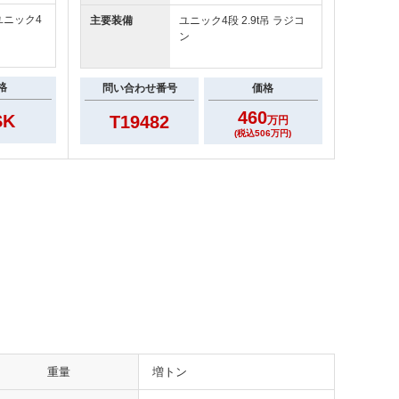
ユニック4
主要装備
ユニック4段 2.9t吊 ラジコ
ン
格
問い合わせ番号
価格
460
SK
T19482
万円
(税込506万円)
重量
増トン