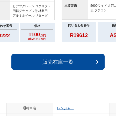
主要装備
5600ワイド 古河
ヒアブクレーン ログリフト
段 ラジコン
回転グラップル付 林業用
アルミホイール リターダ
問い合わせ番号
価
わせ番号
価格
1100
R19612
A
8222
万円
(税込1210万円)
販売在庫一覧
通称車名
レンジャー