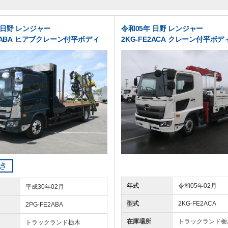
 日野 レンジャー
令和05年 日野 レンジャー
E2ABA ヒアブクレーン付平ボディ
2KG-FE2ACA クレーン付平ボデ
き
年式
令和05年02月
平成30年02月
型式
2KG-FE2ACA
2PG-FE2ABA
在庫場所
トラックランド
栃
トラックランド
栃木