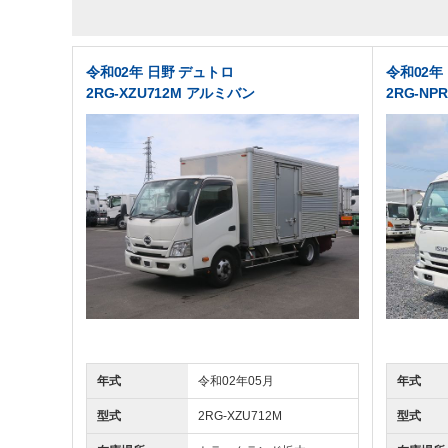
令和02年 日野 デュトロ
令和02年
2RG-XZU712M アルミバン
2RG-NP
年式
令和02年05月
年式
型式
2RG-XZU712M
型式