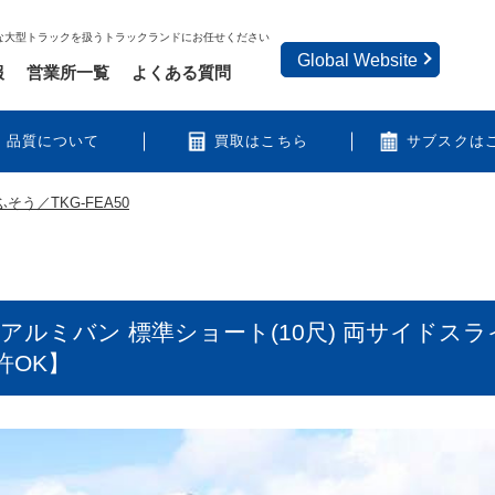
な大型トラックを扱うトラックランドにお任せください
Global Website
報
営業所一覧
よくある質問
品質について
買取はこちら
サブスクは
そう／TKG-FEA50
2tアルミバン 標準ショート(10尺) 両サイドス
許OK】