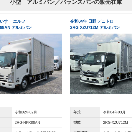
小型 アルミバン／バランスバンの販売在庫
 いすゞ エルフ
令和04年 日野 デュトロ
R88AN アルミバン
2RG-XZU712M アルミバン
令和02年02月
年式
令和04年03月
2RG-NPR88AN
型式
2RG-XZU712M