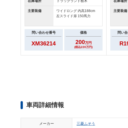
在庫場所
トラックランド
栃木
在庫場所
主要装備
ワイドロング 内高188cm
主要装備
左スライド扉 150馬力
問い合わせ番号
価格
問い合
200
XM36214
R1
万円
(税込220万円)
車両詳細情報
メーカー
三菱ふそう