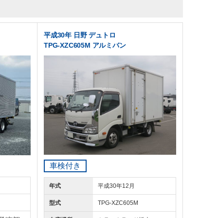
平成30年 日野 デュトロ
TPG-XZC605M アルミバン
車検付き
年式
平成30年12月
型式
TPG-XZC605M