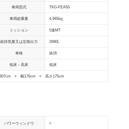
車両型式
TKG-FEA50
車両総重量
4,945kg
ミッション
5速MT
総排気量又は定格出力
2990L
車検
抹消
低床・高床
低床
307cm × 幅176cm × 高さ175cm
○
パワーウィンドウ