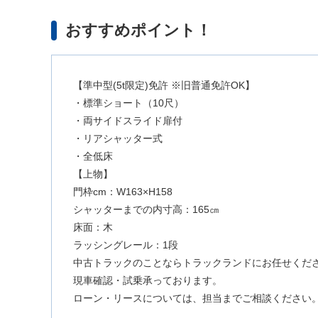
おすすめポイント！
【準中型(5t限定)免許 ※旧普通免許OK】
・標準ショート（10尺）
・両サイドスライド扉付
・リアシャッター式
・全低床
【上物】
門枠cm：W163×H158
シャッターまでの内寸高：165㎝
床面：木
ラッシングレール：1段
中古トラックのことならトラックランドにお任せくだ
現車確認・試乗承っております。
ローン・リースについては、担当までご相談ください