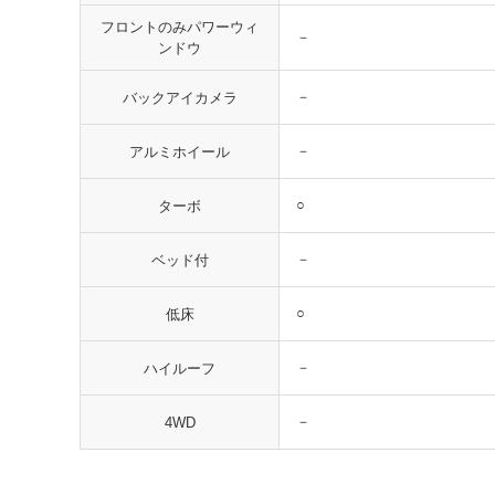
フロントのみパワーウィ
－
ンドウ
－
バックアイカメラ
－
アルミホイール
○
ターボ
－
ベッド付
○
低床
－
ハイルーフ
－
4WD