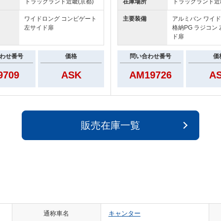
トラックランド
近畿(京都)
在庫場所
トラックランド
近
ワイドロング コンビゲート
主要装備
アルミバン ワイ
左サイド扉
格納PG ラジコン
ド扉
わせ番号
価格
問い合わせ番号
価
9709
ASK
AM19726
A
販売在庫一覧
通称車名
キャンター