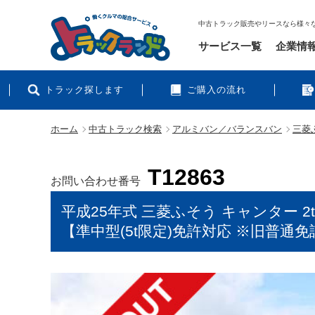
中古トラック販売やリースなら様々
サービス一覧
企業情
トラック探します
ご購入の流れ
ホーム
中古トラック検索
アルミバン／バランスバン
三菱ふ
T12863
お問い合わせ番号
平成25年式 三菱ふそう キャンター 
【準中型(5t限定)免許対応 ※旧普通免