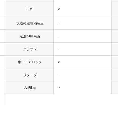
○
ABS
－
坂道発進補助装置
－
速度抑制装置
－
エアサス
○
集中ドアロック
－
リターダ
○
AdBlue