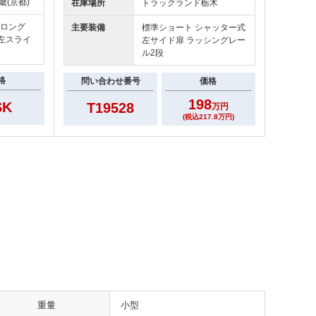
畿(京都)
在庫場所
トラックランド
栃木
ドロング
主要装備
標準ショート シャッター式
 左スライ
左サイド扉 ラッシングレー
ル2段
格
問い合わせ番号
価格
198
SK
T19528
万円
(税込217.8万円)
重量
小型