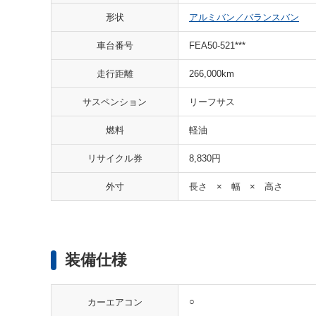
形状
アルミバン／バランスバン
車台番号
FEA50-521***
走行距離
266,000km
サスペンション
リーフサス
燃料
軽油
リサイクル券
8,830円
外寸
長さ × 幅 × 高さ
装備仕様
○
カーエアコン