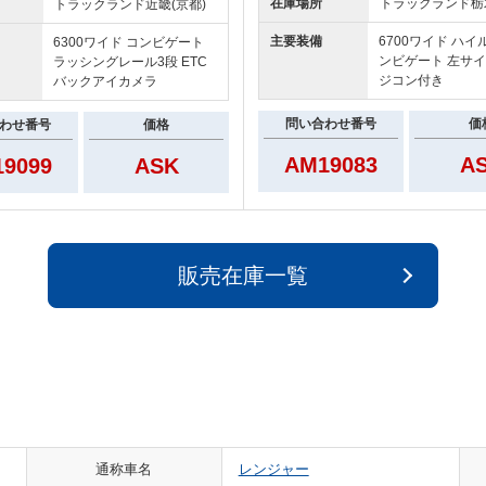
在庫場所
トラックランド
栃
トラックランド
近畿(京都)
主要装備
6700ワイド ハイ
6300ワイド コンビゲート
ンビゲート 左サイ
ラッシングレール3段 ETC
ジコン付き
バックアイカメラ
問い合わせ番号
価
わせ番号
価格
AM19083
A
9099
ASK
販売在庫一覧
通称車名
レンジャー