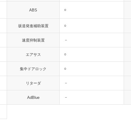
○
ABS
○
坂道発進補助装置
－
速度抑制装置
○
エアサス
○
集中ドアロック
－
リターダ
－
AdBlue