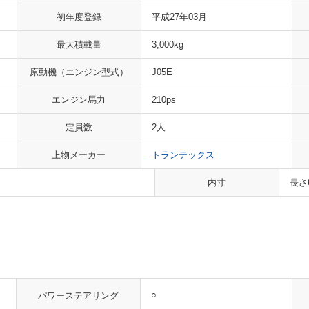
初年度登録
平成27年03月
最大積載量
3,000kg
原動機
（エンジン型式）
J05E
エンジン馬力
210ps
定員数
2人
上物メーカー
トランテックス
内寸
長さ
○
パワーステアリング