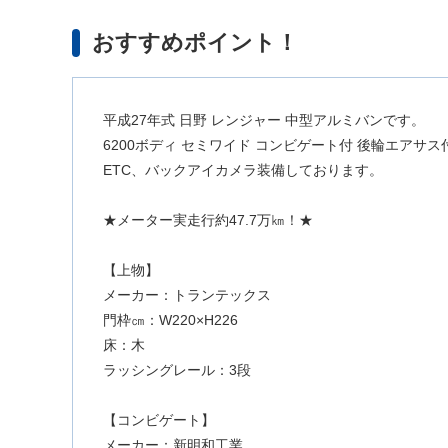
おすすめポイント！
平成27年式 日野 レンジャー 中型アルミバンです。
6200ボディ セミワイド コンビゲート付 後輪エアサ
ETC、バックアイカメラ装備しております。
★メーター実走行約47.7万㎞！★
【上物】
メーカー：トランテックス
門枠㎝：W220×H226
床：木
ラッシングレール：3段
【コンビゲート】
メーカー：新明和工業