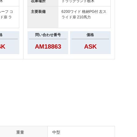
木
在庫場所
トラックランド
栃木
ルーフ コ
主要装備
6200ワイド 格納PG付 左ス
ド扉 ラ
ライド扉 210馬力
格
問い合わせ番号
価格
SK
AM18863
ASK
重量
中型