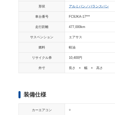
形状
アルミバン／バランスバン
車台番号
FC9JKA-17***
走行距離
477,000km
サスペンション
エアサス
燃料
軽油
リサイクル券
10,400円
外寸
長さ × 幅 × 高さ
装備仕様
○
カーエアコン