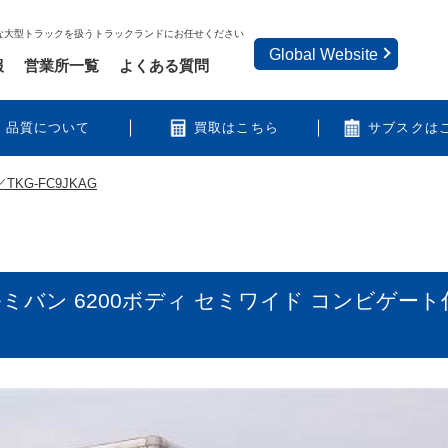
な大型トラックを扱うトラックランドにお任せください
Global Website
報
営業所一覧
よくある質問
品質について
買取はこちら
サブスクは
TKG-FC9JKAG
ルミバン 6200ボディ セミワイド コンビゲー