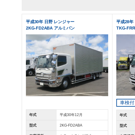
平成30年 日野 レンジャー
平成28年
2KG-FD2ABA アルミバン
TKG-FR
車検付
年式
平成30年12月
年式
型式
2KG-FD2ABA
型式