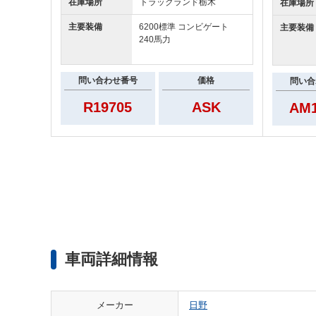
在庫場所
トラックランド
栃木
在庫場所
主要装備
6200標準 コンビゲート
主要装備
240馬力
問い合わせ番号
価格
問い合
R19705
ASK
AM1
車両詳細情報
メーカー
日野