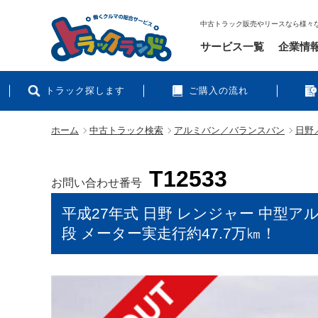
中古トラック販売やリースなら様々
サービス一覧
企業情
トラック探します
ご購入の流れ
ホーム
中古トラック検索
アルミバン／バランスバン
日野／
T12533
お問い合わせ番号
平成27年式 日野 レンジャー 中型ア
段 メーター実走行約47.7万㎞！