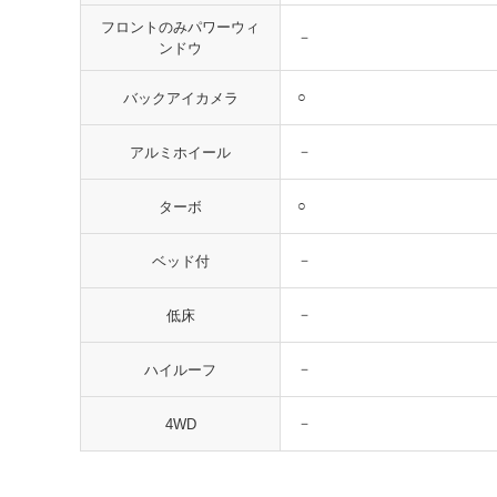
フロントのみパワーウィ
－
ンドウ
○
バックアイカメラ
－
アルミホイール
○
ターボ
－
ベッド付
－
低床
－
ハイルーフ
－
4WD