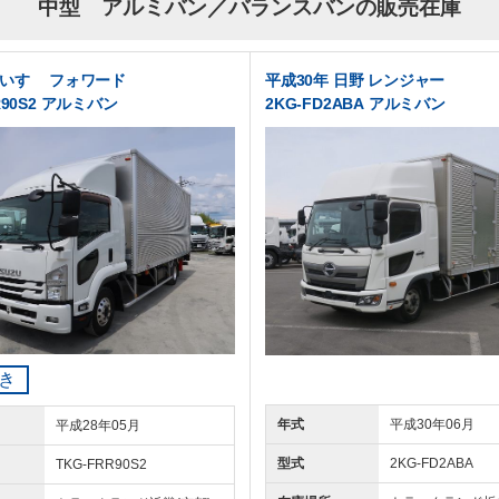
中型 アルミバン／バランスバンの販売在庫
 いすゞ フォワード
平成30年 日野 レンジャー
R90S2 アルミバン
2KG-FD2ABA アルミバン
き
年式
平成30年06月
平成28年05月
型式
2KG-FD2ABA
TKG-FRR90S2