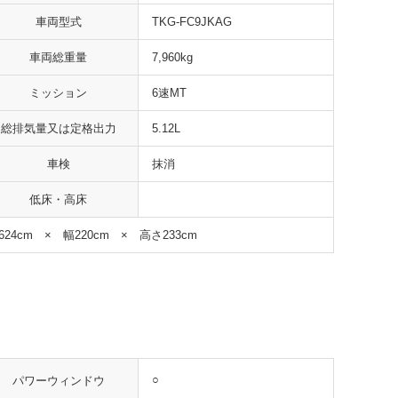
車両型式
TKG-FC9JKAG
車両総重量
7,960kg
ミッション
6速MT
総排気量又は定格出力
5.12L
車検
抹消
低床・高床
624cm × 幅220cm × 高さ233cm
○
パワーウィンドウ