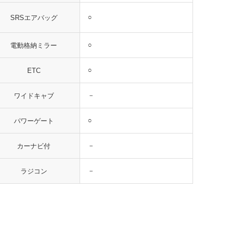
○
SRSエアバッグ
○
電動格納ミラー
○
ETC
－
ワイドキャブ
○
パワーゲート
－
カーナビ付
－
ラジコン