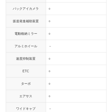
バックアイカメラ
○
坂道発進補助装置
○
電動格納ミラー
○
アルミホイール
－
速度抑制装置
○
ETC
○
ターボ
○
エアサス
○
ワイドキャブ
－