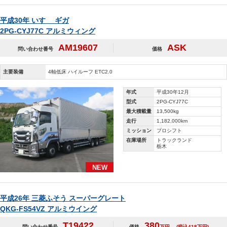
平成30年 いすゞ ギガ
2PG-CYJ77C アルミウィング
AM19607
ASK
問い合わせ番号
価格
主要装備
4軸低床 ハイルーフ ETC2.0
年式
平成30年12月
型式
2PG-CYJ77C
最大積載量
13,500kg
走行
1,182,000km
ミッション
プロシフト
在庫場所
トラックランド
栃木
NEW
平成26年 三菱ふそう スーパーグレート
QKG-FS54VZ アルミウイング
T19422
380
問い合わせ番号
価格
万円
(税込418万円)