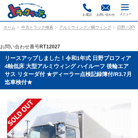
お電話
お問い合わせ
ホーム
中古トラック検索
アルミウィング／幌ウィング
日野／2PG-
お問い合わせ番号
RT12027
リースアップしました！令和1年式 日野プロフィア
4軸低床 大型アルミウィング ハイルーフ 後輪エア
サス リターダ付 ★ディーラー点検記録簿付/R3.7月
迄車検付★