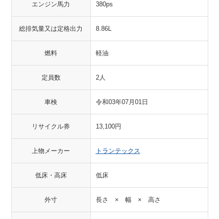
エンジン馬力
380ps
総排気量又は定格出力
8.86L
燃料
軽油
定員数
2人
車検
令和03年07月01日
リサイクル券
13,100円
上物メーカー
トランテックス
低床・高床
低床
外寸
長さ × 幅 × 高さ