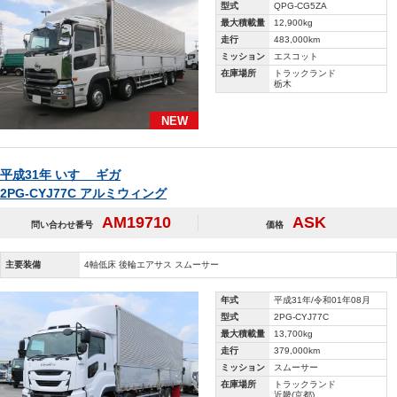
型式
QPG-CG5ZA
最大積載量
12,900kg
走行
483,000km
ミッション
エスコット
在庫場所
トラックランド
栃木
NEW
平成31年 いすゞ ギガ
2PG-CYJ77C アルミウィング
AM19710
ASK
問い合わせ番号
価格
主要装備
4軸低床 後輪エアサス スムーサー
年式
平成31年/令和01年08月
型式
2PG-CYJ77C
最大積載量
13,700kg
走行
379,000km
ミッション
スムーサー
在庫場所
トラックランド
近畿(京都)