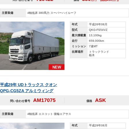
主要装備
4軸低床 380馬力 スーパーハイルーフ
年式
平成26年08月
型式
QKG-FS54VZ
最大積載量
13,100kg
走行
659,000km
ミッション
7速MT
在庫場所
トラックランド
栃木
NEW
平成29年 UDトラックス クオン
QPG-CG5ZA アルミウィング
AM17075
ASK
問い合わせ番号
価格
主要装備
4軸低床 エスコット 後輪エアサス
年式
平成29年08月