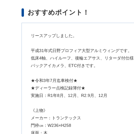
おすすめポイント！
リースアップしました。
平成31年式日野プロフィア大型アルミウィングです。
低床4軸、ハイルーフ、後輪エアサス、リターダ付仕
バックアイカメラ、ETC付きです。
★令和3年7月迄車検付★
★ディーラー点検記録簿付★
実施日：R1年8月、12月、R2.9月、12月
《上物》
メーカー：トランテックス
門枠㎝：W236×H258
床面：木