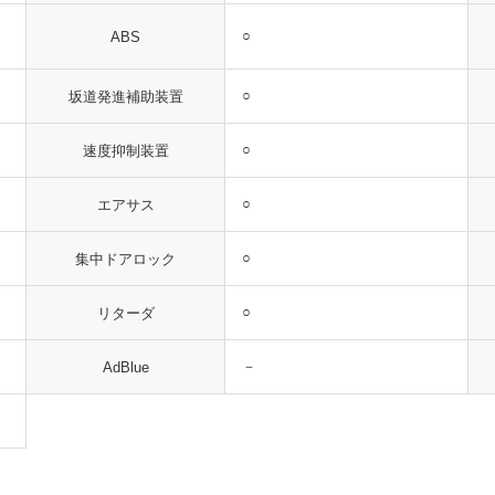
○
ABS
○
坂道発進補助装置
○
速度抑制装置
○
エアサス
○
集中ドアロック
○
リターダ
－
AdBlue