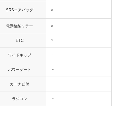
○
SRSエアバッグ
○
電動格納ミラー
○
ETC
－
ワイドキャブ
－
パワーゲート
－
カーナビ付
－
ラジコン