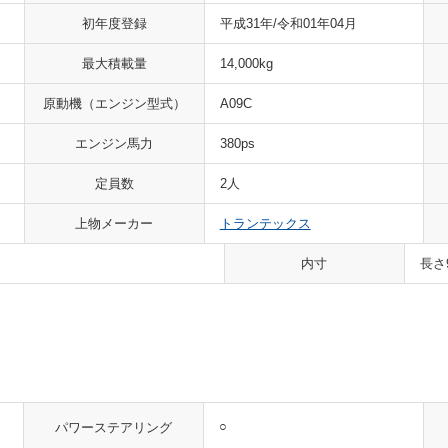
初年度登録
平成31年/令和01年04月
最大積載量
14,000kg
原動機
（エンジン型式）
A09C
エンジン馬力
380ps
定員数
2人
上物メーカー
トランテックス
内寸
長さ
○
パワーステアリング