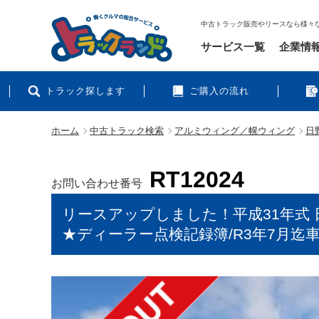
中古トラック販売やリースなら様々
サービス一覧
企業情
トラック探します
ご購入の流れ
ホーム
中古トラック検索
アルミウィング／幌ウィング
日
RT12024
お問い合わせ番号
リースアップしました！平成31年式 
★ディーラー点検記録簿/R3年7月迄