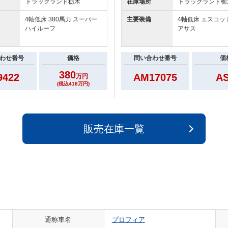
トラックランド
栃木
在庫場所
トラックランド
栃
4軸低床 380馬力 スーパー
主要装備
4軸低床 エスコッ
ハイルーフ
アサス
わせ番号
価格
問い合わせ番号
価
380
9422
AM17075
A
万円
(税込418万円)
販売在庫一覧
通称車名
プロフィア