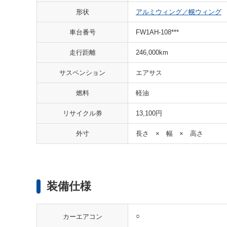
形状
アルミウィング／幌ウィング
車台番号
FW1AH-108***
走行距離
246,000km
サスペンション
エアサス
燃料
軽油
リサイクル券
13,100円
外寸
長さ × 幅 × 高さ
装備仕様
○
カーエアコン