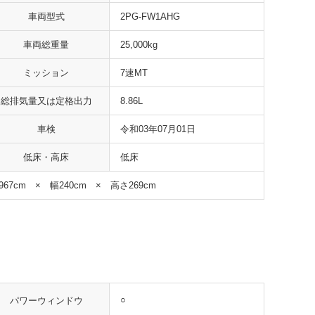
車両型式
2PG-FW1AHG
車両総重量
25,000kg
ミッション
7速MT
総排気量又は定格出力
8.86L
車検
令和03年07月01日
低床・高床
低床
967cm × 幅240cm × 高さ269cm
○
パワーウィンドウ