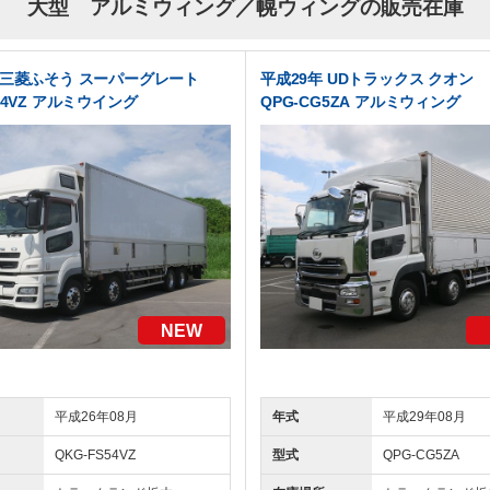
大型 アルミウィング／幌ウィングの販売在庫
 三菱ふそう スーパーグレート
平成29年 UDトラックス クオン
S54VZ アルミウイング
QPG-CG5ZA アルミウィング
NEW
平成26年08月
年式
平成29年08月
QKG-FS54VZ
型式
QPG-CG5ZA