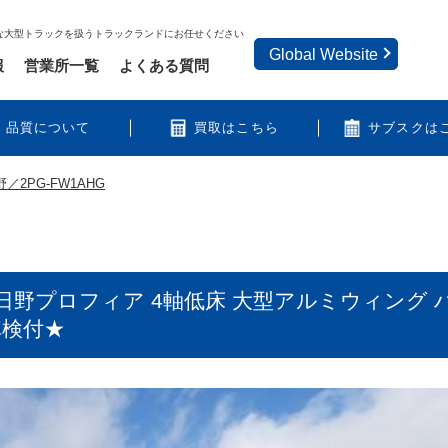
な大型トラックを扱うトラックランドにお任せください
Global Website
報
営業所一覧
よくある質問
品質について
買取はこちら
サブスクは
野／2PG-FW1AHG
日野プロフィア 4軸低床 大型アルミウィング 
車検付★