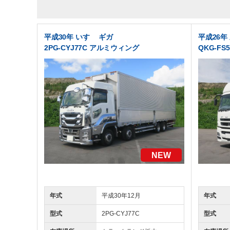
平成30年 いすゞ ギガ
平成26年
2PG-CYJ77C アルミウィング
QKG-F
NEW
年式
平成30年12月
年式
型式
2PG-CYJ77C
型式