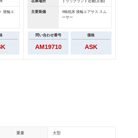
木
在庫場所
トラックランド
近畿(京都)
ト 後輪エ
主要装備
4軸低床 後輪エアサス スム
ーサー
格
問い合わせ番号
価格
SK
AM19710
ASK
重量
大型