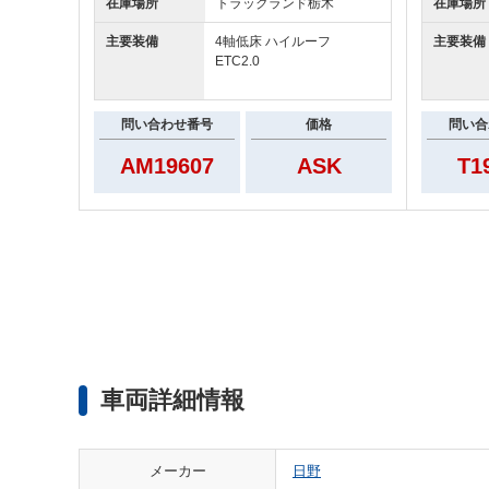
在庫場所
トラックランド
栃木
在庫場所
主要装備
4軸低床 ハイルーフ
主要装備
ETC2.0
問い合わせ番号
価格
問い合
AM19607
ASK
T1
車両詳細情報
メーカー
日野