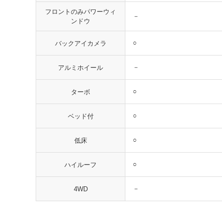
フロントのみパワーウィ
－
ンドウ
○
バックアイカメラ
－
アルミホイール
○
ターボ
○
ベッド付
○
低床
○
ハイルーフ
－
4WD