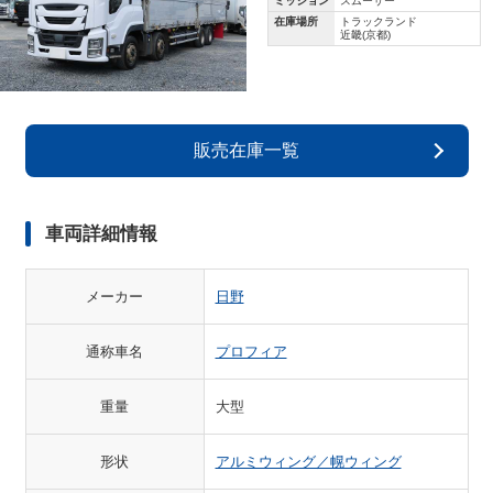
ミッション
スムーサー
在庫場所
トラックランド
近畿(京都)
販売在庫一覧
車両詳細情報
メーカー
日野
通称車名
プロフィア
重量
大型
形状
アルミウィング／幌ウィング