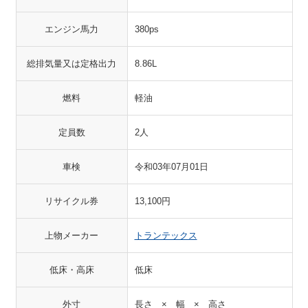
エンジン馬力
380ps
総排気量又は定格出力
8.86L
燃料
軽油
定員数
2人
車検
令和03年07月01日
リサイクル券
13,100円
上物メーカー
トランテックス
低床・高床
低床
外寸
長さ × 幅 × 高さ