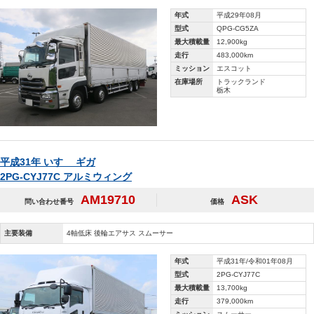
年式
平成29年08月
型式
QPG-CG5ZA
最大積載量
12,900kg
走行
483,000km
ミッション
エスコット
在庫場所
トラックランド
栃木
平成31年 いすゞ ギガ
2PG-CYJ77C アルミウィング
AM19710
ASK
問い合わせ番号
価格
主要装備
4軸低床 後輪エアサス スムーサー
年式
平成31年/令和01年08月
型式
2PG-CYJ77C
最大積載量
13,700kg
走行
379,000km