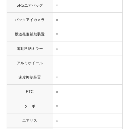
SRSエアバッグ
○
バックアイカメラ
○
坂道発進補助装置
○
電動格納ミラー
○
アルミホイール
－
速度抑制装置
○
ETC
○
ターボ
○
エアサス
○