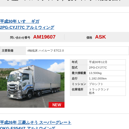
平成30年 いすゞ ギガ
2PG-CYJ77C アルミウィング
AM19607
ASK
問い合わせ番号
価格
主要装備
4軸低床 ハイルーフ ETC2.0
年式
平成30年12月
型式
2PG-CYJ77C
最大積載量
13,500kg
走行
1,182,000km
ミッション
プロシフト
在庫場所
トラックランド
栃木
NEW
平成26年 三菱ふそう スーパーグレート
QKG-FS54VZ アルミウイング