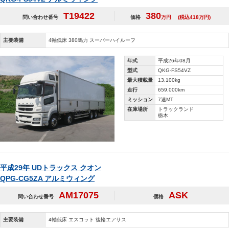
T19422
380
問い合わせ番号
価格
万円
(税込418万円)
主要装備
4軸低床 380馬力 スーパーハイルーフ
年式
平成26年08月
型式
QKG-FS54VZ
最大積載量
13,100kg
走行
659,000km
ミッション
7速MT
在庫場所
トラックランド
栃木
平成29年 UDトラックス クオン
QPG-CG5ZA アルミウィング
AM17075
ASK
問い合わせ番号
価格
主要装備
4軸低床 エスコット 後輪エアサス