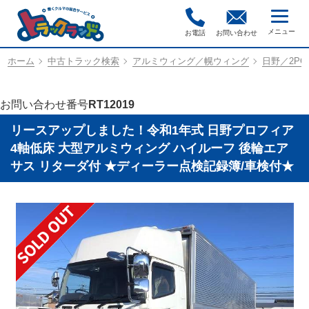
お電話
お問い合わせ
ホーム
中古トラック検索
アルミウィング／幌ウィング
日野／2PG-
お問い合わせ番号
RT12019
リースアップしました！令和1年式 日野プロフィア
4軸低床 大型アルミウィング ハイルーフ 後輪エア
サス リターダ付 ★ディーラー点検記録簿/車検付★