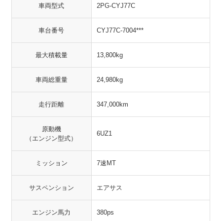
車両型式
2PG-CYJ77C
車台番号
CYJ77C-7004***
最大積載量
13,800kg
車両総重量
24,980kg
走行距離
347,000km
原動機
6UZ1
（エンジン型式）
ミッション
7速MT
サスペンション
エアサス
エンジン馬力
380ps