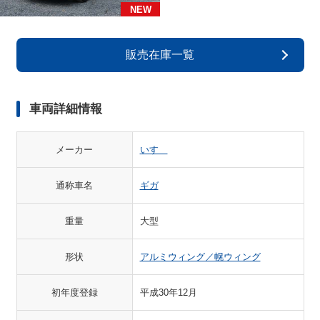
NEW
販売在庫一覧
車両詳細情報
メーカー
いすゞ
通称車名
ギガ
重量
大型
形状
アルミウィング／幌ウィング
初年度登録
平成30年12月