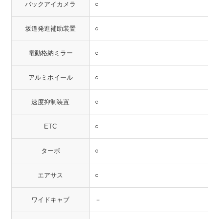
バックアイカメラ
○
坂道発進補助装置
○
電動格納ミラー
○
アルミホイール
○
速度抑制装置
○
ETC
○
ターボ
○
エアサス
○
ワイドキャブ
－