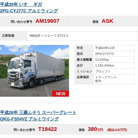
平成30年 いすゞ ギガ
2PG-CYJ77C アルミウィング
AM19607
ASK
問い合わせ番号
価格
主要装備
4軸低床 ハイルーフ ETC2.0
年式
平成30年12月
型式
2PG-CYJ77C
最大積載量
13,500kg
走行
1,182,000km
ミッション
プロシフト
在庫場所
トラックランド
栃木
NEW
平成26年 三菱ふそう スーパーグレート
QKG-FS54VZ アルミウイング
T19422
380
問い合わせ番号
価格
万円
(税込418万円)