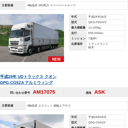
主要装備
4軸低床 380馬力 スーパーハイルーフ
年式
平成26年08月
型式
QKG-FS54VZ
最大積載量
13,100kg
走行
659,000km
ミッション
7速MT
在庫場所
トラックランド
栃木
NEW
平成29年 UDトラックス クオン
QPG-CG5ZA アルミウィング
AM17075
ASK
問い合わせ番号
価格
主要装備
4軸低床 エスコット 後輪エアサス
年式
平成29年08月
型式
QPG-CG5ZA
最大積載量
12,900kg