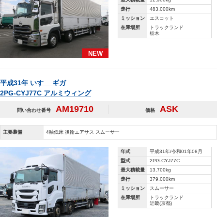
走行
483,000km
ミッション
エスコット
在庫場所
トラックランド
栃木
NEW
平成31年 いすゞ ギガ
2PG-CYJ77C アルミウィング
AM19710
ASK
問い合わせ番号
価格
主要装備
4軸低床 後輪エアサス スムーサー
年式
平成31年/令和01年08月
型式
2PG-CYJ77C
最大積載量
13,700kg
走行
379,000km
ミッション
スムーサー
在庫場所
トラックランド
近畿(京都)