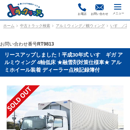
お電話
お問い合わせ
ホーム
中古トラック検索
アルミウィング／幌ウィング
いすゞ／2PG
お問い合わせ番号
RT9813
リースアップしました！平成30年式 いすゞギガ ア
ルミウィング 4軸低床 ★融雪剤対策仕様車★ アル
ミホイール装着 ディーラー点検記録簿付