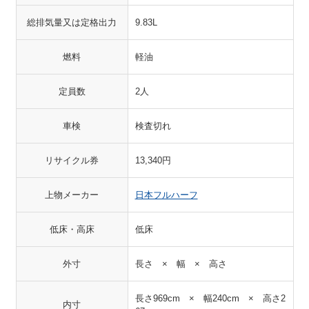
総排気量又は定格出力
9.83L
燃料
軽油
定員数
2人
車検
検査切れ
リサイクル券
13,340円
上物メーカー
日本フルハーフ
低床・高床
低床
外寸
長さ × 幅 × 高さ
長さ969cm × 幅240cm × 高さ2
内寸