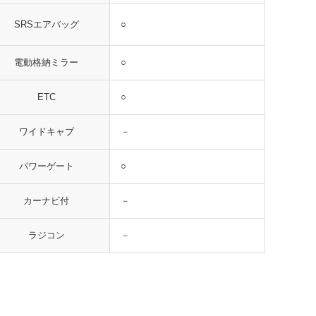
○
SRSエアバッグ
○
電動格納ミラー
○
ETC
－
ワイドキャブ
○
パワーゲート
－
カーナビ付
－
ラジコン