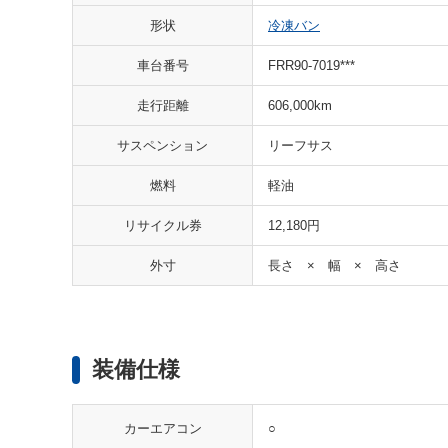
形状
冷凍バン
車台番号
FRR90-7019***
走行距離
606,000km
サスペンション
リーフサス
燃料
軽油
リサイクル券
12,180円
外寸
長さ × 幅 × 高さ
装備仕様
○
カーエアコン