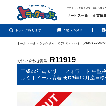
中古トラック販売やリースなら様々
サービス一覧
企業情
トラック探します
ご購入の流れ
ホーム
中古トラック検索
冷凍バン
いすゞ／PKG-FRR90S
R11919
お問い合わせ番号
平成22年式 いすゞ フォワード 中型冷
ルミホイール装着 ★R3年12月迄車検