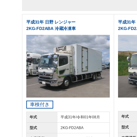
平成31年 日野 レンジャー
平成31年
2KG-FD2ABA 冷蔵冷凍車
2KG-FD
車検付き
年式
年式
平成31年/令和01年08月
型式
型式
2KG-FD2ABA