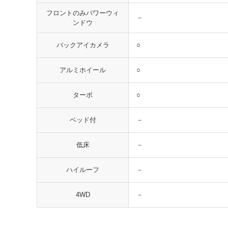
フロントのみパワーウィ
－
ンドウ
○
バックアイカメラ
○
アルミホイール
○
ターボ
－
ベッド付
－
低床
－
ハイルーフ
－
4WD