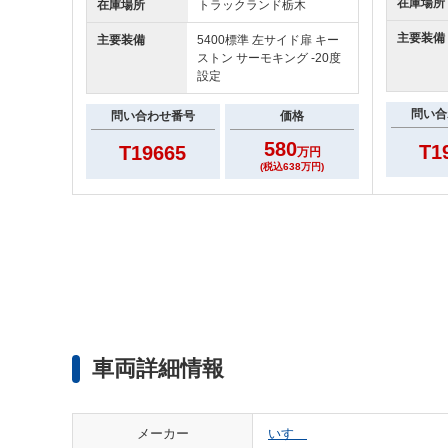
在庫場所
在庫場所
トラックランド
栃木
主要装備
主要装備
5400標準 左サイド扉 キー
ストン サーモキング -20度
設定
問い合
問い合わせ番号
価格
580
T1
T19665
万円
(税込638万円)
車両詳細情報
メーカー
いすゞ