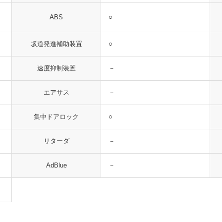
○
ABS
○
坂道発進補助装置
－
速度抑制装置
－
エアサス
○
集中ドアロック
－
リターダ
－
AdBlue