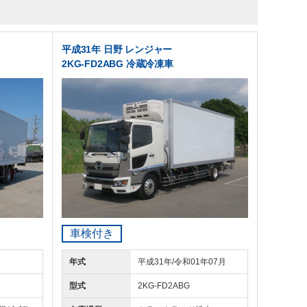
平成31年 日野 レンジャー
2KG-FD2ABG 冷蔵冷凍車
車検付き
年式
平成31年/令和01年07月
型式
2KG-FD2ABG