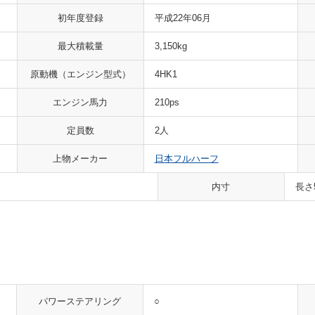
初年度登録
平成22年06月
最大積載量
3,150kg
原動機
（エンジン型式）
4HK1
エンジン馬力
210ps
定員数
2人
上物メーカー
日本フルハーフ
内寸
長さ
○
パワーステアリング