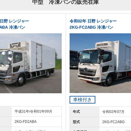
中型 冷凍バンの販売在庫
 日野 レンジャー
令和02年 日野 レンジャー
2ABA 冷凍バン
2KG-FC2ABG 冷凍バン
車検付き
平成31年/令和01年09月
年式
令和02年07月
2KG-FD2ABA
型式
2KG-FC2ABG