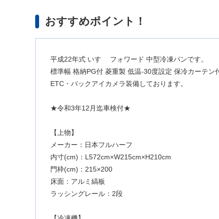
おすすめポイント！
平成22年式 いすゞ フォワード 中型冷凍バンです。
標準幅 格納PG付 菱重製 低温-30度設定 保冷カーテ
ETC・バックアイカメラ装備しております。
★令和3年12月迄車検付★
【上物】
メーカー：日本フルハーフ
内寸(cm)：L572cm×W215cm×H210cm
門枠(cm)：215×200
床面：アルミ縞板
ラッシングレール：2段
【冷凍機】