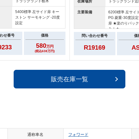
トラックランド
栃木
在庫場所
トラックランド
近
5400標準 左サイド扉 キー
主要装備
6200標準 左サイ
ストン サーモキング -20度
PG 菱重-30度設
設定
扉 ★楽のりパッ
み！★
わせ番号
価格
問い合わせ番号
価
580
9233
R19169
A
万円
(税込638万円)
販売在庫一覧
通称車名
フォワード