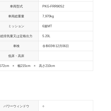
車両型式
PKG-FRR90S2
車両総重量
7,970kg
ミッション
6速MT
総排気量又は定格出力
5.20L
車検
令和03年12月06日
低床・高床
572cm × 幅215cm × 高さ210cm
○
パワーウィンドウ