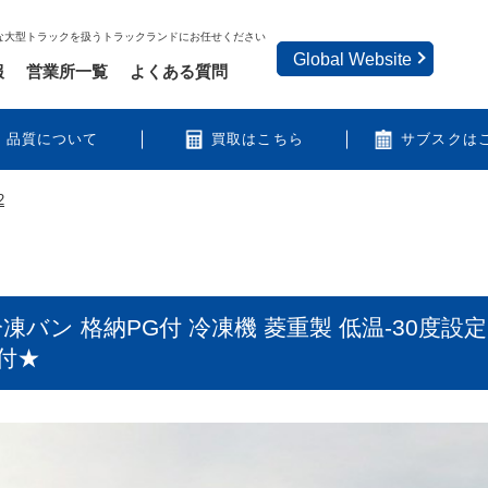
な大型トラックを扱うトラックランドにお任せください
Global Website
報
営業所一覧
よくある質問
品質について
買取はこちら
サブスクは
2
凍バン 格納PG付 冷凍機 菱重製 低温-30度設
付★