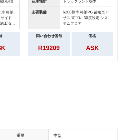
在庫場所
トラックランド
栃木
畿(京都)
主要装備
6200標準 格納PG 後輪エア
ド扉 格納
サス 東プレ-30度設定 シス
定 サイド
テムフロア
ク施工済
問い合わせ番号
価格
格
R19209
ASK
SK
重量
中型