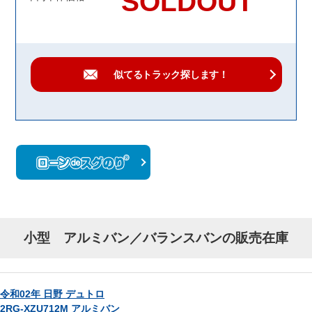
SOLDOUT
似てるトラック
探します！
小型 アルミバン／バランスバンの販売在庫
令和02年 日野 デュトロ
2RG-XZU712M アルミバン