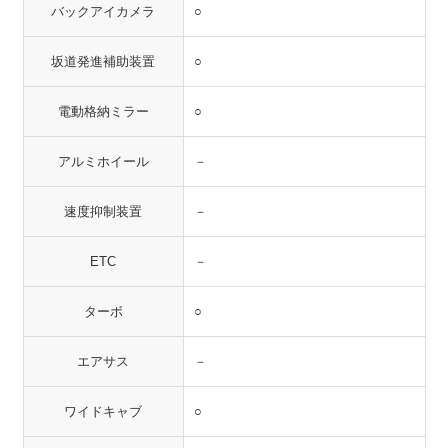
バックアイカメラ
○
坂道発進補助装置
○
電動格納ミラー
○
アルミホイール
－
速度抑制装置
－
ETC
－
ターボ
○
エアサス
－
ワイドキャブ
○