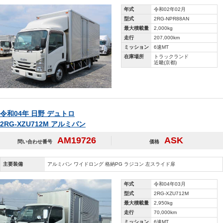
年式
令和02年02月
型式
2RG-NPR88AN
最大積載量
2,000kg
走行
207,000km
ミッション
6速MT
在庫場所
トラックランド
近畿(京都)
令和04年 日野 デュトロ
2RG-XZU712M アルミバン
AM19726
ASK
問い合わせ番号
価格
主要装備
アルミバン ワイドロング 格納PG ラジコン 左スライド扉
年式
令和04年03月
型式
2RG-XZU712M
最大積載量
2,950kg
走行
70,000km
ミッション
6速MT