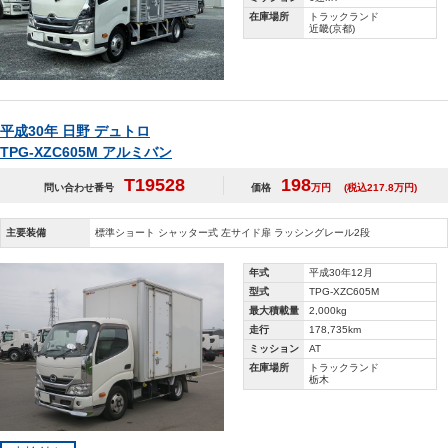
在庫場所
トラックランド
近畿(京都)
平成30年 日野 デュトロ
TPG-XZC605M アルミバン
T19528
198
問い合わせ番号
価格
万円
(税込217.8万円)
主要装備
標準ショート シャッター式 左サイド扉 ラッシングレール2段
年式
平成30年12月
型式
TPG-XZC605M
最大積載量
2,000kg
走行
178,735km
ミッション
AT
在庫場所
トラックランド
栃木