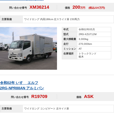
XM36214
200
問い合わせ番号
価格
万円
(税込220万円)
主要装備
ワイドロング 内高188cm 左スライド扉 150馬力
年式
令和02年05月
型式
2RG-XZU712M
最大積載量
3,000kg
走行
270,000km
ミッション
AT
在庫場所
トラックランド
栃木
令和02年 いすゞ エルフ
2RG-NPR88AN アルミバン
R19709
ASK
問い合わせ番号
価格
主要装備
ワイドロング コンビゲート 左サイド扉