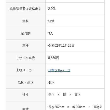
総排気量又は定格出力
2.99L
燃料
軽油
定員数
3人
車検
令和02年11月29日
リサイクル券
8,830円
上物メーカー
日本フルハーフ
低床・高床
低床
外寸
長さ × 幅 × 高さ
長さ502cm × 幅208cm × 高さ2
内寸