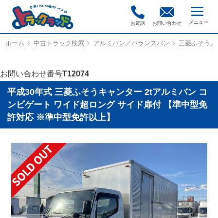
お電話
お問い合わせ
ホーム
中古トラック検索
アルミバン／バランスバン
三菱ふそう／TP
お問い合わせ番号
T12074
平成30年式 三菱ふそうキャンター 2tアルミバン コ
ンビゲート ワイド超ロング サイド扉付 【準中型免
許対応 ※準中型免許以上】