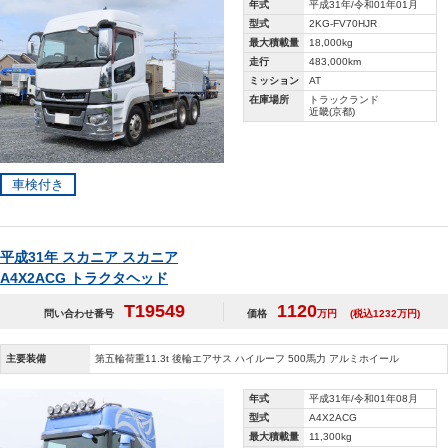
年式
平成31年/令和01年01月
型式
2KG-FV70HJR
最大積載量
18,000kg
走行
483,000km
ミッション
AT
在庫場所
トラックランド
近畿(京都)
車検付き
平成31年 スカニア スカニア
A4X2ACG トラクタヘッド
T19549
1120
問い合わせ番号
価格
万円
(税込1232万円)
主要装備
第五輪荷重11.3t 後輪エアサス ハイルーフ 500馬力 アルミホイール
年式
平成31年/令和01年08月
型式
A4X2ACG
最大積載量
11,300kg