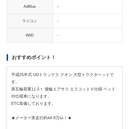
AdBlue
－
ラジコン
－
4WD
－
おすすめポイント！
平成25年式 UDトラックス クオン 大型トラクタヘッドで
す。
第五輪荷重11.5ｔ 後輪エアサス エスコットⅤ仕様 ベッド
付仕様車になります。
ETC装備しております。
★メーター実走行約44.9万㎞！★