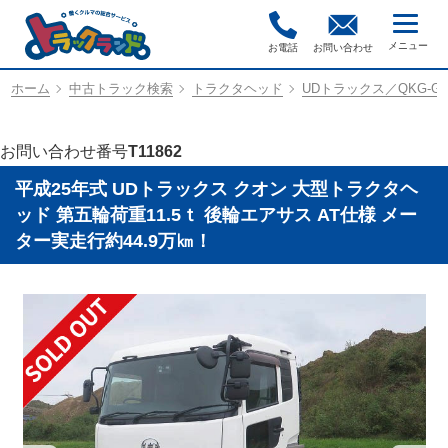
お電話
お問い合わせ
ホーム
中古トラック検索
トラクタヘッド
UDトラックス／QKG-GK
お問い合わせ番号
T11862
平成25年式 UDトラックス クオン 大型トラクタヘ
ッド 第五輪荷重11.5ｔ 後輪エアサス AT仕様 メー
ター実走行約44.9万㎞！