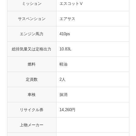
ミッション
エスコットⅤ
サスペンション
エアサス
エンジン馬力
410ps
総排気量又は定格出力
10.83L
燃料
軽油
定員数
2人
車検
抹消
リサイクル券
14,260円
上物メーカー