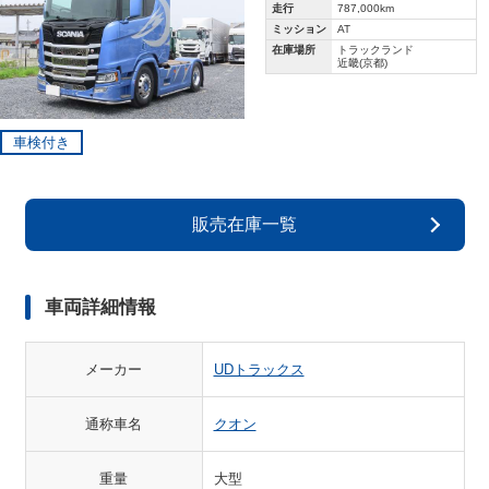
走行
787,000km
ミッション
AT
在庫場所
トラックランド
近畿(京都)
車検付き
販売在庫一覧
車両詳細情報
メーカー
UDトラックス
通称車名
クオン
重量
大型