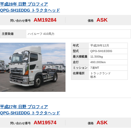
平成28年 日野 プロフィア
QPG-SH1EDDG トラクタヘッド
AM19284
ASK
問い合わせ番号
価格
主要装備
ハイルーフ 410馬力
年式
平成28年12月
型式
QPG-SH1EDDG
最大積載量
11,500kg
走行
460,000km
ミッション
7速MT
在庫場所
トラックランド
栃木
平成27年 日野 プロフィア
QPG-SH1EDDG トラクタヘッド
AM19574
ASK
問い合わせ番号
価格