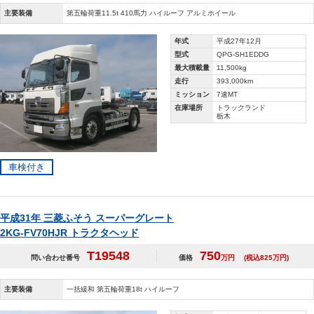
主要装備
第五輪荷重11.5t 410馬力 ハイルーフ アルミホイール
年式
平成27年12月
型式
QPG-SH1EDDG
最大積載量
11,500kg
走行
393,000km
ミッション
7速MT
在庫場所
トラックランド
栃木
車検付き
平成31年 三菱ふそう スーパーグレート
2KG-FV70HJR トラクタヘッド
T19548
750
問い合わせ番号
価格
万円
(税込825万円)
主要装備
一括緩和 第五輪荷重18t ハイルーフ