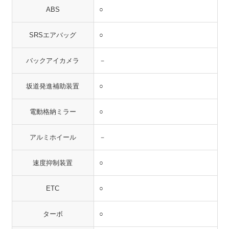
ABS
○
SRSエアバッグ
○
バックアイカメラ
－
坂道発進補助装置
○
電動格納ミラー
○
アルミホイール
－
速度抑制装置
○
ETC
○
ターボ
○