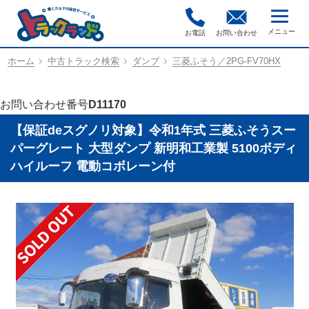
お電話
お問い合わせ
ホーム
中古トラック検索
ダンプ
三菱ふそう／2PG-FV70HX
お問い合わせ番号
D11170
【保証deスグノリ対象】令和1年式 三菱ふそうスー
パーグレート 大型ダンプ 新明和工業製 5100ボディ
ハイルーフ 電動コボレーン付