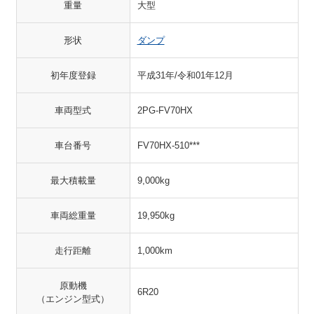
重量
大型
形状
ダンプ
初年度登録
平成31年/令和01年12月
車両型式
2PG-FV70HX
車台番号
FV70HX-510***
最大積載量
9,000kg
車両総重量
19,950kg
走行距離
1,000km
原動機
6R20
（エンジン型式）