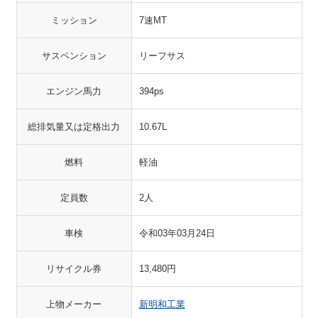
ミッション
7速MT
サスペンション
リーフサス
エンジン馬力
394ps
総排気量又は定格出力
10.67L
燃料
軽油
定員数
2人
車検
令和03年03月24日
リサイクル券
13,480円
上物メーカー
新明和工業