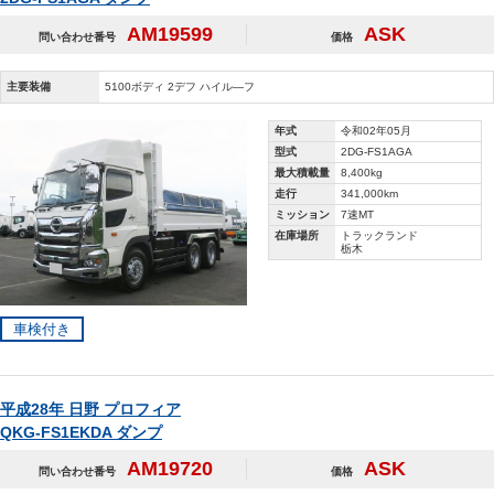
AM19599
ASK
問い合わせ番号
価格
主要装備
5100ボディ 2デフ ハイル―フ
年式
令和02年05月
型式
2DG-FS1AGA
最大積載量
8,400kg
走行
341,000km
ミッション
7速MT
在庫場所
トラックランド
栃木
車検付き
平成28年 日野 プロフィア
QKG-FS1EKDA ダンプ
AM19720
ASK
問い合わせ番号
価格