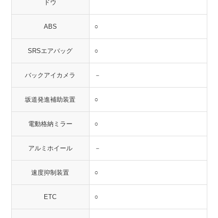
ドウ
ABS
○
SRSエアバッグ
○
バックアイカメラ
－
坂道発進補助装置
○
電動格納ミラー
○
アルミホイール
－
速度抑制装置
○
ETC
○