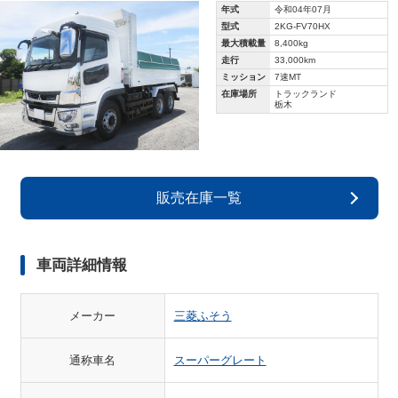
年式
令和04年07月
型式
2KG-FV70HX
最大積載量
8,400kg
走行
33,000km
ミッション
7速MT
在庫場所
トラックランド
栃木
販売在庫一覧
車両詳細情報
メーカー
三菱ふそう
通称車名
スーパーグレート