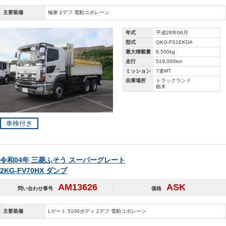
主要装備
極東 2デフ 電動コボレーン
年式
平成28年06月
型式
QKG-FS1EKDA
最大積載量
8,500kg
走行
519,000km
ミッション
7速MT
在庫場所
トラックランド
栃木
車検付き
令和04年 三菱ふそう スーパーグレート
2KG-FV70HX ダンプ
AM13626
ASK
問い合わせ番号
価格
主要装備
Lゲート 5100ボディ 2デフ 電動コボレーン