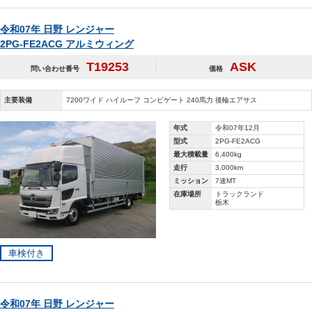
令和07年 日野 レンジャー
2PG-FE2ACG アルミウィング
T19253
ASK
問い合わせ番号
価格
主要装備
7200ワイド ハイルーフ コンビゲート 240馬力 後輪エアサス
年式
令和07年12月
型式
2PG-FE2ACG
最大積載量
6,400kg
走行
3,000km
ミッション
7速MT
在庫場所
トラックランド
栃木
車検付き
令和07年 日野 レンジャー