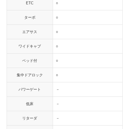
ETC
○
ターボ
○
エアサス
○
ワイドキャブ
○
ベッド付
○
集中ドアロック
○
パワーゲート
－
低床
－
リターダ
－