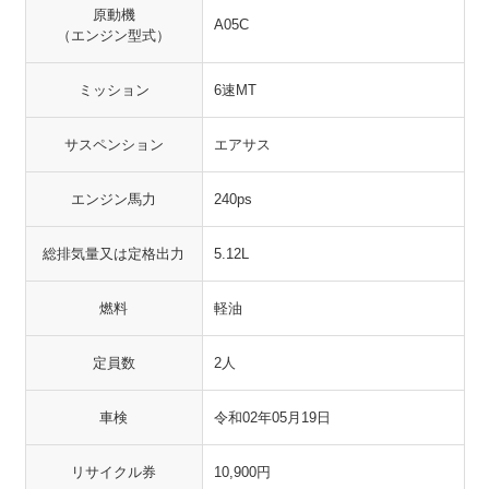
原動機
A05C
（エンジン型式）
ミッション
6速MT
サスペンション
エアサス
エンジン馬力
240ps
総排気量又は定格出力
5.12L
燃料
軽油
定員数
2人
車検
令和02年05月19日
リサイクル券
10,900円