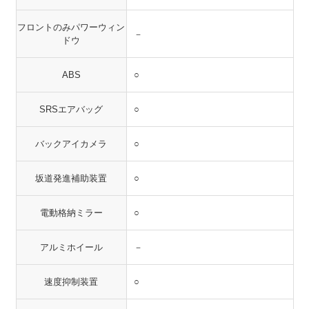
フロントのみパワーウィン
－
ドウ
ABS
○
SRSエアバッグ
○
バックアイカメラ
○
坂道発進補助装置
○
電動格納ミラー
○
アルミホイール
－
速度抑制装置
○