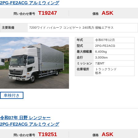
2PG-FE2ACG アルミウィング
T19247
ASK
問い合わせ番号
価格
主要装備
7200ワイド ハイルーフ コンビゲート 240馬力 後輪エアサス
年式
令和07年12月
型式
2PG-FE2ACG
最大積載量
6,400kg
走行
3,000km
ミッション
7速MT
在庫場所
トラックランド
栃木
車検付き
令和07年 日野 レンジャー
2PG-FE2ACG アルミウィング
T19251
ASK
問い合わせ番号
価格