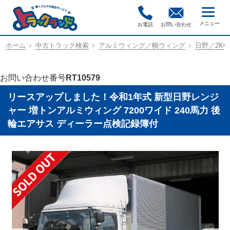
お電話
お問い合わせ
ホーム
中古トラック検索
アルミウィング／幌ウィング
日野／2KG-
お問い合わせ番号
RT10579
リースアップしました！令和1年式 新型日野レンジ
ャー 増トンアルミウィング 7200ワイド 240馬力 後
輪エアサス ディーラー点検記録簿付