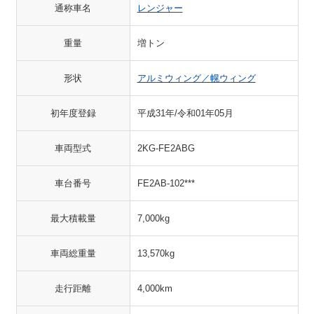
通称車名
レンジャー
重量
増トン
形状
アルミウィング／幌ウィング
初年度登録
平成31年/令和01年05月
車両型式
2KG-FE2ABG
車台番号
FE2AB-102***
最大積載量
7,000kg
車両総重量
13,570kg
走行距離
4,000km