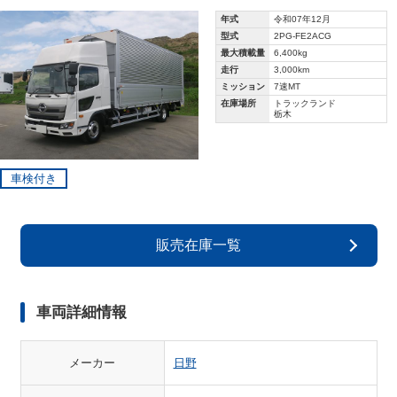
年式
令和07年12月
型式
2PG-FE2ACG
最大積載量
6,400kg
走行
3,000km
ミッション
7速MT
在庫場所
トラックランド
栃木
車検付き
販売在庫一覧
車両詳細情報
メーカー
日野