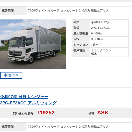
主要装備
7200ワイド ハイルーフ コンビゲート 240馬力 後輪エアサス
年式
令和07年12月
型式
2PG-FE2ACG
最大積載量
6,400kg
走行
3,000km
ミッション
7速MT
在庫場所
トラックランド
栃木
車検付き
令和07年 日野 レンジャー
2PG-FE2ACG アルミウィング
T19252
ASK
問い合わせ番号
価格
主要装備
7200ワイド ハイルーフ コンビゲート 240馬力 後輪エアサス