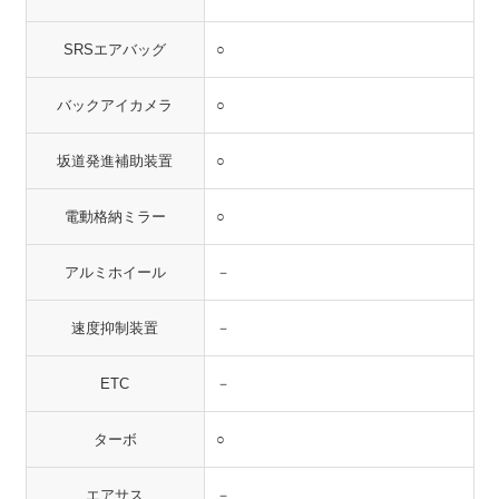
SRSエアバッグ
○
バックアイカメラ
○
坂道発進補助装置
○
電動格納ミラー
○
アルミホイール
－
速度抑制装置
－
ETC
－
ターボ
○
エアサス
－