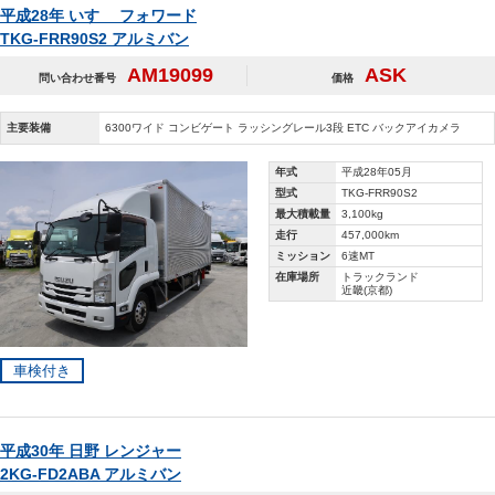
平成28年 いすゞ フォワード
TKG-FRR90S2 アルミバン
AM19099
ASK
問い合わせ番号
価格
主要装備
6300ワイド コンビゲート ラッシングレール3段 ETC バックアイカメラ
年式
平成28年05月
型式
TKG-FRR90S2
最大積載量
3,100kg
走行
457,000km
ミッション
6速MT
在庫場所
トラックランド
近畿(京都)
車検付き
平成30年 日野 レンジャー
2KG-FD2ABA アルミバン