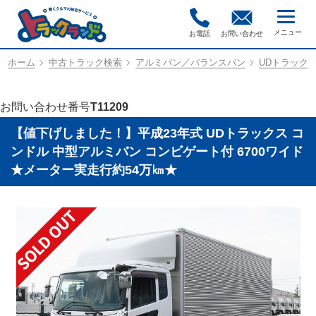
お電話
お問い合わせ
ホーム
中古トラック検索
アルミバン／バランスバン
UDトラックス／
お問い合わせ番号
T11209
【値下げしました！】平成23年式 UDトラックス コ
ンドル 中型アルミバン コンビゲート付 6700ワイド
★メーター実走行約54万㎞★