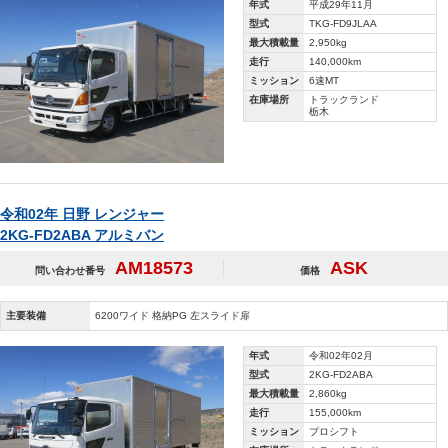
年式
平成29年11月
型式
TKG-FD9JLAA
最大積載量
2,950kg
走行
140,000km
ミッション
6速MT
在庫場所
トラックランド
栃木
令和02年 日野 レンジャー
2KG-FD2ABA アルミバン
AM18573
ASK
問い合わせ番号
価格
主要装備
6200ワイド 格納PG 左スライド扉
年式
令和02年02月
型式
2KG-FD2ABA
最大積載量
2,860kg
走行
155,000km
ミッション
プロシフト