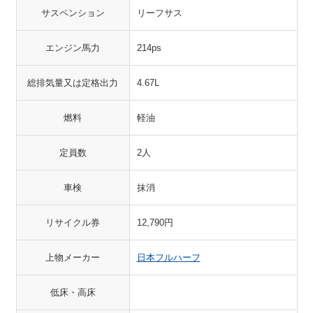
サスペンション
リーフサス
エンジン馬力
214ps
総排気量又は定格出力
4.67L
燃料
軽油
定員数
2人
車検
抹消
リサイクル券
12,790円
上物メーカー
日本フルハーフ
低床・高床