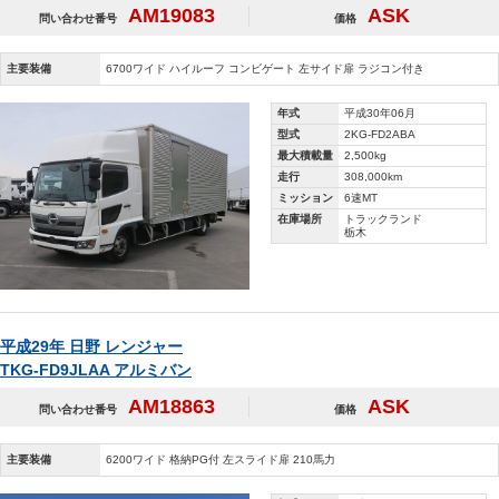
AM19083
ASK
問い合わせ番号
価格
主要装備
6700ワイド ハイルーフ コンビゲート 左サイド扉 ラジコン付き
年式
平成30年06月
型式
2KG-FD2ABA
最大積載量
2,500kg
走行
308,000km
ミッション
6速MT
在庫場所
トラックランド
栃木
平成29年 日野 レンジャー
TKG-FD9JLAA アルミバン
AM18863
ASK
問い合わせ番号
価格
主要装備
6200ワイド 格納PG付 左スライド扉 210馬力