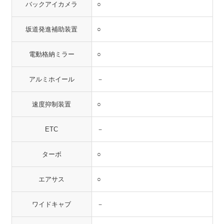
バックアイカメラ
○
坂道発進補助装置
○
電動格納ミラー
○
アルミホイール
－
速度抑制装置
○
ETC
－
ターボ
○
エアサス
○
ワイドキャブ
－