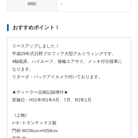
4WD
－
おすすめポイント！
リースアップしました！
平成29年式日野プロフィア大型アルミウィングです。
4軸低床、ハイルーフ、後輪エアサス、メッキ付仕様車に
なります。
リターダ・バックアイカメラ付いております。
★ディーラー点検記録簿付★
実施日：H31年/R1年4月、7月、R2年1月
《上物》
ﾒｰｶｰ:トランテックス製
門枠:W236cm×H258cm