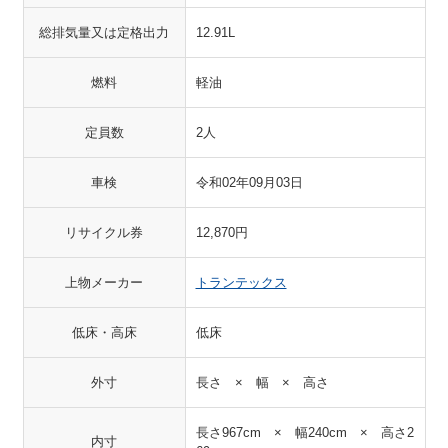
総排気量又は定格出力
12.91L
燃料
軽油
定員数
2人
車検
令和02年09月03日
リサイクル券
12,870円
上物メーカー
トランテックス
低床・高床
低床
外寸
長さ × 幅 × 高さ
長さ967cm × 幅240cm × 高さ2
内寸