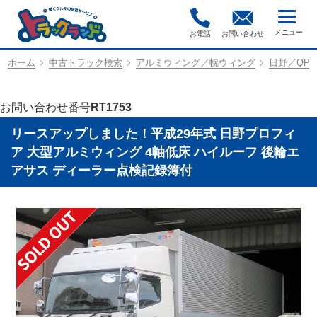
お電話
お問い合わせ
ホーム
中古トラック検索
アルミウィング／幌ウィング
日野／QPG
お問い合わせ番号
RT1753
リースアップしました！平成29年式 日野プロフィ
ア 大型アルミウィング 4軸低床 ハイルーフ 後輪エ
アサス ディーラー点検記録簿付