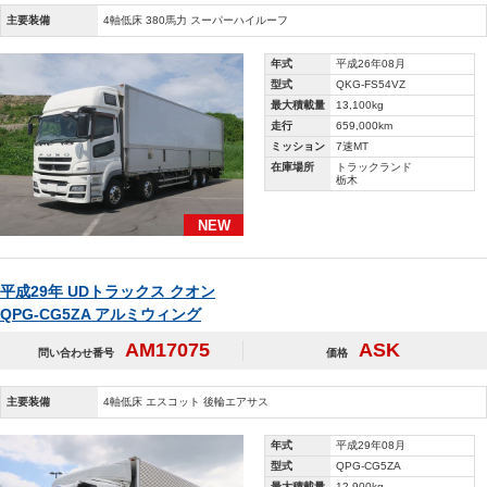
主要装備
4軸低床 380馬力 スーパーハイルーフ
年式
平成26年08月
型式
QKG-FS54VZ
最大積載量
13,100kg
走行
659,000km
ミッション
7速MT
在庫場所
トラックランド
栃木
NEW
平成29年 UDトラックス クオン
QPG-CG5ZA アルミウィング
AM17075
ASK
問い合わせ番号
価格
主要装備
4軸低床 エスコット 後輪エアサス
年式
平成29年08月
型式
QPG-CG5ZA
最大積載量
12,900kg