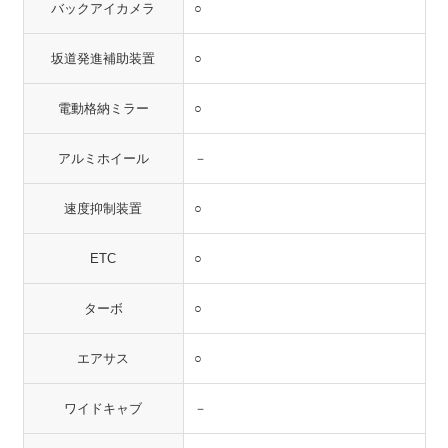
バックアイカメラ
○
坂道発進補助装置
○
電動格納ミラー
○
アルミホイール
－
速度抑制装置
○
ETC
○
ターボ
○
エアサス
○
ワイドキャブ
－