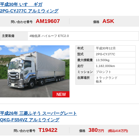
平成30年 いすゞ ギガ
2PG-CYJ77C アルミウィング
AM19607
ASK
問い合わせ番号
価格
主要装備
4軸低床 ハイルーフ ETC2.0
年式
平成30年12月
型式
2PG-CYJ77C
最大積載量
13,500kg
走行
1,182,000km
ミッション
プロシフト
在庫場所
トラックランド
栃木
NEW
平成26年 三菱ふそう スーパーグレート
QKG-FS54VZ アルミウイング
T19422
380
問い合わせ番号
価格
万円
(税込418万円)