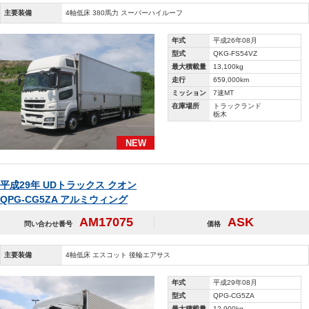
主要装備
4軸低床 380馬力 スーパーハイルーフ
年式
平成26年08月
型式
QKG-FS54VZ
最大積載量
13,100kg
走行
659,000km
ミッション
7速MT
在庫場所
トラックランド
栃木
NEW
平成29年 UDトラックス クオン
QPG-CG5ZA アルミウィング
AM17075
ASK
問い合わせ番号
価格
主要装備
4軸低床 エスコット 後輪エアサス
年式
平成29年08月
型式
QPG-CG5ZA
最大積載量
12,900kg