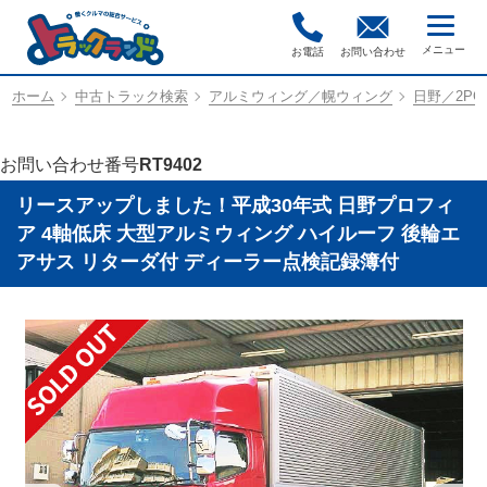
お電話
お問い合わせ
ホーム
中古トラック検索
アルミウィング／幌ウィング
日野／2PG-
お問い合わせ番号
RT9402
リースアップしました！平成30年式 日野プロフィ
ア 4軸低床 大型アルミウィング ハイルーフ 後輪エ
アサス リターダ付 ディーラー点検記録簿付