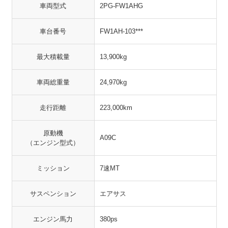
車両型式
2PG-FW1AHG
車台番号
FW1AH-103***
最大積載量
13,900kg
車両総重量
24,970kg
走行距離
223,000km
原動機
A09C
（エンジン型式）
ミッション
7速MT
サスペンション
エアサス
エンジン馬力
380ps