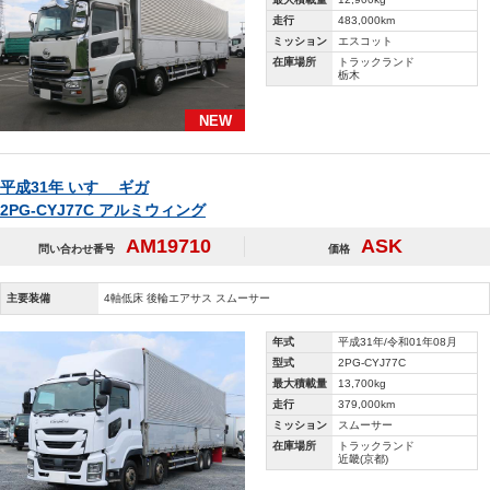
走行
483,000km
ミッション
エスコット
在庫場所
トラックランド
栃木
NEW
平成31年 いすゞ ギガ
2PG-CYJ77C アルミウィング
AM19710
ASK
問い合わせ番号
価格
主要装備
4軸低床 後輪エアサス スムーサー
年式
平成31年/令和01年08月
型式
2PG-CYJ77C
最大積載量
13,700kg
走行
379,000km
ミッション
スムーサー
在庫場所
トラックランド
近畿(京都)