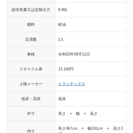
総排気量又は定格出力
8.86L
燃料
軽油
定員数
2人
車検
令和02年09月11日
リサイクル券
13,100円
上物メーカー
トランテックス
低床・高床
低床
外寸
長さ × 幅 × 高さ
長さ967cm × 幅241cm × 高さ2
内寸